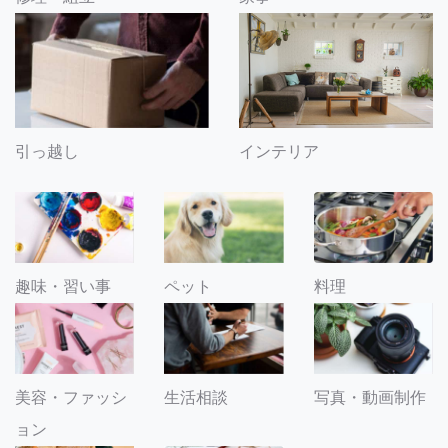
引っ越し
インテリア
趣味・習い事
ペット
料理
美容・ファッシ
生活相談
写真・動画制作
ョン