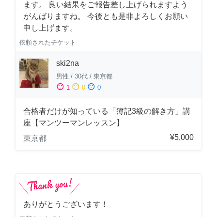
ます。 良い結果をご報告差し上げられますよう
がんばりますね。 今後とも是非よろしくお願い
申し上げます。
依頼されたチケット
ski2na
男性
/
30代
/
東京都
sentiment_satisfied
sentiment_neutral
sentiment_dissatisfied
1
0
0
合格者だけが知っている「簿記3級の解き方」講
座【マンツーマンレッスン】
¥5,000
東京都
ありがとうございます！