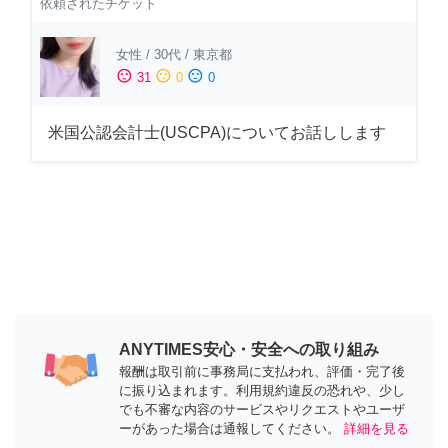
依頼されたチケット
女性
/
30代
/
東京都
sentiment_satisfied
sentiment_neutral
sentiment_dissatisfied
31
0
0
米国公認会計士(USCPA)についてお話しします
ANYTIMES安心・安全への取り組み
報酬は取引前に事務局に支払われ、評価・完了後
に振り込まれます。利用規約違反の恐れや、少し
でも不審な内容のサービスやリクエストやユーザ
ーがあった場合は通報してください。
詳細を見る