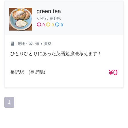
green tea
女性
/
/
長野県
sentiment_satisfied
sentiment_neutral
sentiment_dissatisfied
0
0
0
class
趣味・習い事
▸ 資格
ひとりひとりにあった英語勉強法考えます！
¥0
長野駅 (長野県)
1