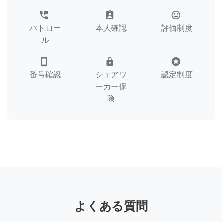
perm_phone_msg
assignment_ind
tag_faces
パトロー
本人確認
評価制度
ル
smartphone
lock
stars
番号確認
シェアワ
認定制度
ーカー保
険
よくある質問