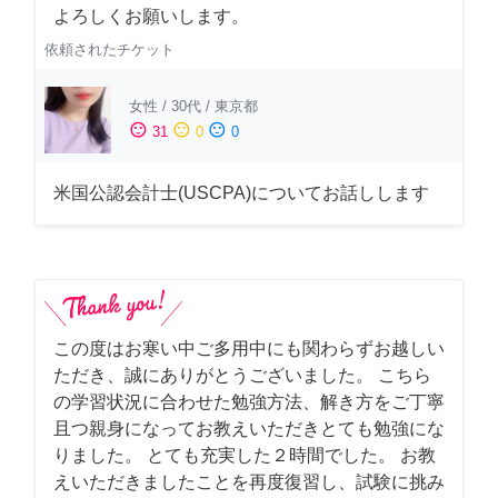
よろしくお願いします。
依頼されたチケット
女性
/
30代
/
東京都
sentiment_satisfied
sentiment_neutral
sentiment_dissatisfied
31
0
0
米国公認会計士(USCPA)についてお話しします
この度はお寒い中ご多用中にも関わらずお越しい
ただき、誠にありがとうございました。 こちら
の学習状況に合わせた勉強方法、解き方をご丁寧
且つ親身になってお教えいただきとても勉強にな
りました。 とても充実した２時間でした。 お教
えいただきましたことを再度復習し、試験に挑み