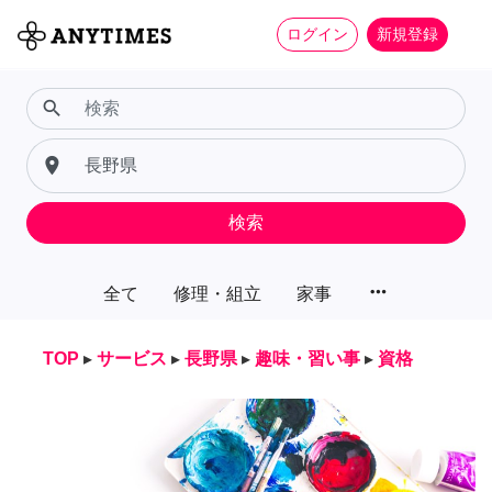
ログイン
新規登録
search
place
検索
more_horiz
全て
修理・組立
家事
TOP
▸
サービス
▸
長野県
▸
趣味・習い事
▸
資格