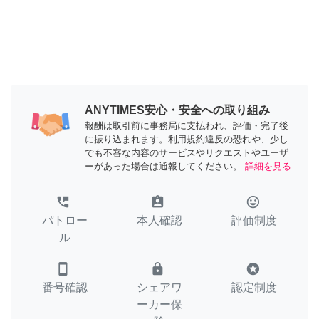
ANYTIMES安心・安全への取り組み
報酬は取引前に事務局に支払われ、評価・完了後
に振り込まれます。利用規約違反の恐れや、少し
でも不審な内容のサービスやリクエストやユーザ
ーがあった場合は通報してください。
詳細を見る
perm_phone_msg
assignment_ind
tag_faces
パトロー
本人確認
評価制度
ル
smartphone
lock
stars
番号確認
シェアワ
認定制度
ーカー保