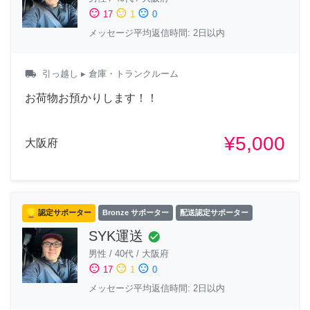
sentiment_satisfied
sentiment_neutral
sentiment_dissatisfied
17
1
0
メッセージ平均返信時間: 2日以内
local_shipping
引っ越し
▸ 倉庫・トランクルーム
お荷物お預かりします！！
¥5,000
大阪府
認定サポーター
Bronze サポーター
配送認定サポーター
SYK運送
check_circle
男性
/
40代
/
大阪府
sentiment_satisfied
sentiment_neutral
sentiment_dissatisfied
17
1
0
メッセージ平均返信時間: 2日以内