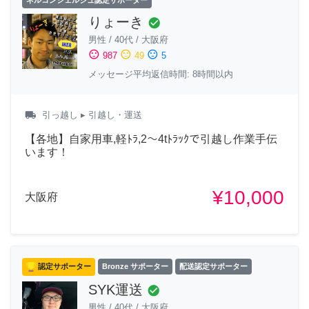
ネルコンシェルジュ認定サポーター
りょーき
check_circle
男性
/
40代
/
大阪府
sentiment_satisfied
sentiment_neutral
sentiment_dissatisfied
987
49
5
メッセージ平均返信時間: 8時間以内
local_shipping
引っ越し
▸ 引越し・運送
【各地】自家用車,軽ﾄﾗ,2～4tﾄﾗｯｸで引越し作業手伝
います！
¥10,000
大阪府
認定サポーター
Bronze サポーター
配送認定サポーター
SYK運送
check_circle
男性
/
40代
/
大阪府