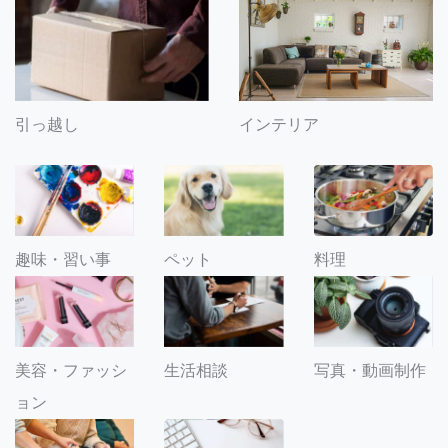
引っ越し
インテリア
趣味・習い事
ペット
料理
美容・ファッシ
生活相談
写真・動画制作
ョン