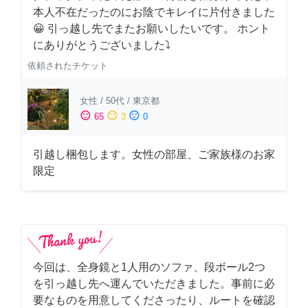
本人不在だったのにお陰でキレイに片付きました
😀 引っ越し先でまたお願いしたいです。 ホント
にありがとうございました⤵
依頼されたチケット
女性
/
50代
/
東京都
sentiment_satisfied
sentiment_neutral
sentiment_dissatisfied
65
3
0
引越し梱包します。女性の部屋、ご家族様のお家
限定
今回は、全身鏡と1人用のソファ、段ボール2つ
を引っ越し先へ運んでいただきました。事前に必
要なものを用意してくださったり、ルートを確認