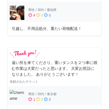
男性
/
30代
/
愛知県
sentiment_satisfied
sentiment_neutral
sentiment_dissatisfied
4
0
0
引越し、不用品処分、重たい荷物配送！
遠い所を来てくださり、重いタンスを２つ車に積
む作業は大変だったと思います。 大変お世話に
なりました。 ありがとうございます！
依頼されたチケット
男性
/
20代
/
東京都
sentiment_satisfied
sentiment_neutral
sentiment_dissatisfied
1
0
0