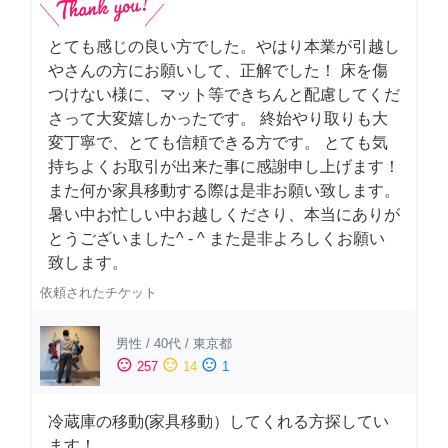
とても感じの良い方でした。やはり本業が引越し
やさんの方にお願いして、正解でした！ 床を傷
つけない様に、マット等できちんと配慮してくだ
さって大変嬉しかったです。 終始やり取りも大
変丁寧で、とても信頼できる方です。 とても気
持ちよくお取引が出来た事に感謝申し上げます！
また何か家具移動する際は是非お願い致します。
暑い中お忙しい中お越しくださり、本当にありが
とうございました^ - ^ また是非よろしくお願い
致します。
依頼されたチケット
男性
/
40代
/
東京都
sentiment_satisfied
sentiment_neutral
sentiment_dissatisfied
257
14
1
冷蔵庫の移動(家具移動）してくれる方探してい
ます！