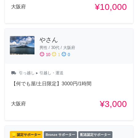
¥10,000
大阪府
やさん
男性
/
30代
/
大阪府
sentiment_satisfied
sentiment_neutral
sentiment_dissatisfied
10
1
0
local_shipping
引っ越し
▸ 引越し・運送
【何でも屋/土日限定】3000円/1時間
¥3,000
大阪府
認定サポーター
Bronze サポーター
配送認定サポーター