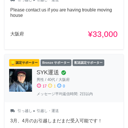
Please contact us if you are having trouble moving
house
¥33,000
大阪府
認定サポーター
Bronze サポーター
配送認定サポーター
SYK運送
check_circle
男性
/
40代
/
大阪府
sentiment_satisfied
sentiment_neutral
sentiment_dissatisfied
17
1
0
メッセージ平均返信時間: 2日以内
local_shipping
引っ越し
▸ 引越し・運送
3月、4月のお引越しまだまだ受入可能です！