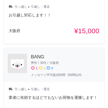
local_shipping
引っ越し
▸ 引越し・運送
お引越し対応します！！
¥15,000
大阪府
BANG
男性
/
30代
/
大阪府
sentiment_satisfied
sentiment_neutral
sentiment_dissatisfied
1
0
0
メッセージ平均返信時間: 1時間以内
local_shipping
引っ越し
▸ 引越し・運送
業者に依頼するほどでもないお荷物を運搬します！