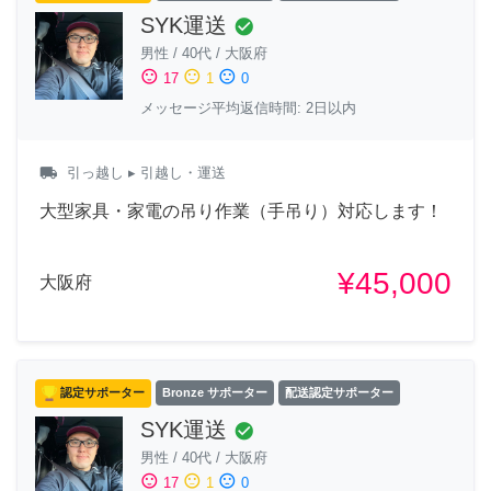
SYK運送
check_circle
男性
/
40代
/
大阪府
sentiment_satisfied
sentiment_neutral
sentiment_dissatisfied
17
1
0
メッセージ平均返信時間: 2日以内
local_shipping
引っ越し
▸ 引越し・運送
大型家具・家電の吊り作業（手吊り）対応します！
¥45,000
大阪府
認定サポーター
Bronze サポーター
配送認定サポーター
SYK運送
check_circle
男性
/
40代
/
大阪府
sentiment_satisfied
sentiment_neutral
sentiment_dissatisfied
17
1
0