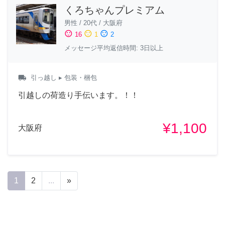
くろちゃんプレミアム
男性
/
20代
/
大阪府
sentiment_satisfied
sentiment_neutral
sentiment_dissatisfied
16
1
2
メッセージ平均返信時間: 3日以上
local_shipping
引っ越し
▸ 包装・梱包
引越しの荷造り手伝います。！！
¥1,100
大阪府
1
2
...
»