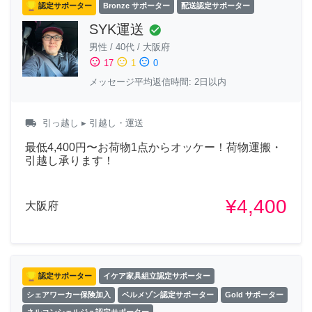
認定サポーター
Bronze サポーター
配送認定サポーター
SYK運送
check_circle
男性
/
40代
/
大阪府
sentiment_satisfied
sentiment_neutral
sentiment_dissatisfied
17
1
0
メッセージ平均返信時間: 2日以内
local_shipping
引っ越し
▸ 引越し・運送
最低4,400円〜お荷物1点からオッケー！荷物運搬・
引越し承ります！
¥4,400
大阪府
認定サポーター
イケア家具組立認定サポーター
シェアワーカー保険加入
ベルメゾン認定サポーター
Gold サポーター