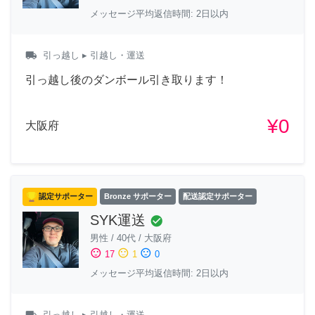
メッセージ平均返信時間: 2日以内
local_shipping
引っ越し
▸ 引越し・運送
引っ越し後のダンボール引き取ります！
¥0
大阪府
認定サポーター
Bronze サポーター
配送認定サポーター
SYK運送
check_circle
男性
/
40代
/
大阪府
sentiment_satisfied
sentiment_neutral
sentiment_dissatisfied
17
1
0
メッセージ平均返信時間: 2日以内
local_shipping
引っ越し
▸ 引越し・運送