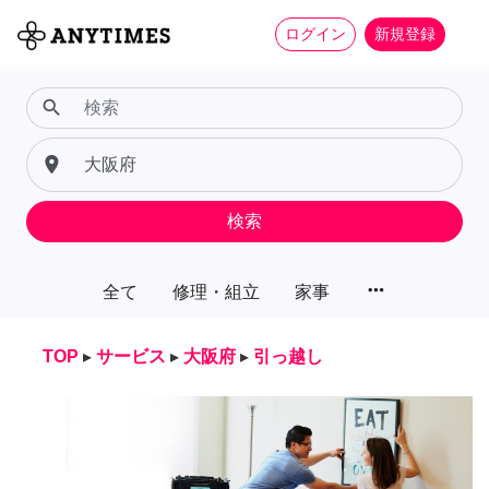
ログイン
新規登録
search
place
検索
more_horiz
全て
修理・組立
家事
TOP
▸
サービス
▸
大阪府
▸
引っ越し