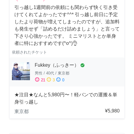
引っ越し1週間前の依頼にも関わらず快く引き受
けてくれてよかったです^^* 引っ越し前日に予定
したより荷物が増えてしまったのですが、追加料
も発生せず「詰めるだけ詰めましょう」と言って
下さり心強かったです。 ミニマリストとか単身
者に特におすすめです(^o^)👌
依頼されたチケット
Fukkey（ふっきー）
check_circle
男性
/
40代
/
東京都
sentiment_satisfied
sentiment_neutral
sentiment_dissatisfied
21
3
0
★注目★なんと5,980円〜！軽バンでの運搬＆単
身引っ越し
¥5,980
東京都