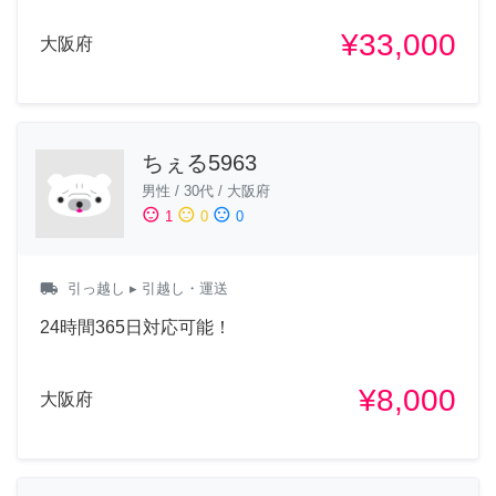
¥33,000
大阪府
ちぇる5963
男性
/
30代
/
大阪府
sentiment_satisfied
sentiment_neutral
sentiment_dissatisfied
1
0
0
local_shipping
引っ越し
▸ 引越し・運送
24時間365日対応可能！
¥8,000
大阪府