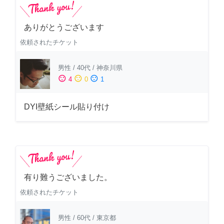
ありがとうございます
依頼されたチケット
男性
/
40代
/
神奈川県
sentiment_satisfied
sentiment_neutral
sentiment_dissatisfied
4
0
1
DYI壁紙シール貼り付け
有り難うございました。
依頼されたチケット
男性
/
60代
/
東京都