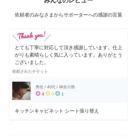
みんなのレビュー
依頼者のみなさまからサポーターへの感謝の言葉
とても丁寧に対応して頂き感謝しています。仕上
がりも素晴らしく気に入っています。ありがとう
ございました。
依頼されたチケット
男性
/
40代
/
神奈川県
sentiment_satisfied
sentiment_neutral
sentiment_dissatisfied
4
0
1
キッチンキャビネット シート張り替え