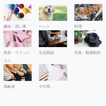
趣味・習い事
ペット
料理
美容・ファッシ
生活相談
写真・動画制作
ョン
その他
高齢者