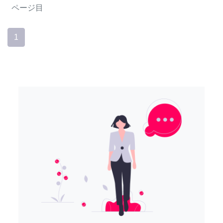
ページ目
1