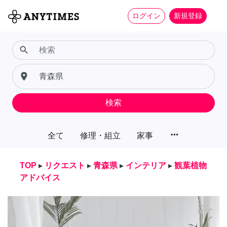
ログイン
新規登録
search
place
検索
more_horiz
全て
修理・組立
家事
TOP
▸
リクエスト
▸
青森県
▸
インテリア
▸
観葉植物
アドバイス