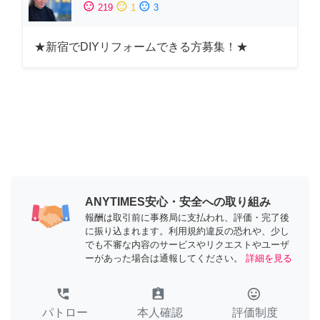
sentiment_satisfied
sentiment_neutral
sentiment_dissatisfied
219
1
3
★新宿でDIYリフォームできる方募集！★
ANYTIMES安心・安全への取り組み
報酬は取引前に事務局に支払われ、評価・完了後
に振り込まれます。利用規約違反の恐れや、少し
でも不審な内容のサービスやリクエストやユーザ
ーがあった場合は通報してください。
詳細を見る
perm_phone_msg
assignment_ind
tag_faces
パトロー
本人確認
評価制度