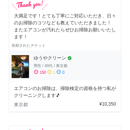
大満足です！とても丁寧にご対応いただき、日々
のお掃除のコツなども教えていただきました！
またエアコンが汚れたらぜひお掃除お願いいたし
ます！
依頼されたチケット
ゆうやクリーン
check_circle
男性
/
40代
/
東京都
sentiment_satisfied
sentiment_neutral
sentiment_dissatisfied
150
1
0
エアコンのお掃除は、掃除検定の資格を持つ私が
クリーニングします🎵
¥10,350
東京都