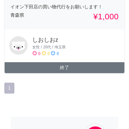
イオン下田店の買い物代行をお願いします！
¥1,000
青森県
しおしおz
女性
/
20代
/
埼玉県
sentiment_satisfied
sentiment_neutral
sentiment_dissatisfied
0
0
0
終了
1