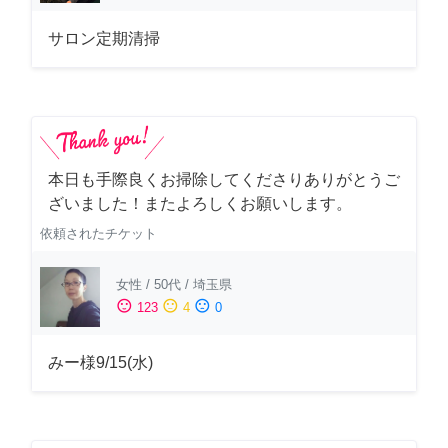
サロン定期清掃
本日も手際良くお掃除してくださりありがとうご
ざいました！またよろしくお願いします。
依頼されたチケット
女性
/
50代
/
埼玉県
sentiment_satisfied
sentiment_neutral
sentiment_dissatisfied
123
4
0
みー様9/15(水)