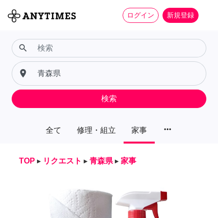
ログイン
新規登録
search
place
検索
more_horiz
全て
修理・組立
家事
TOP
▸
リクエスト
▸
青森県
▸
家事