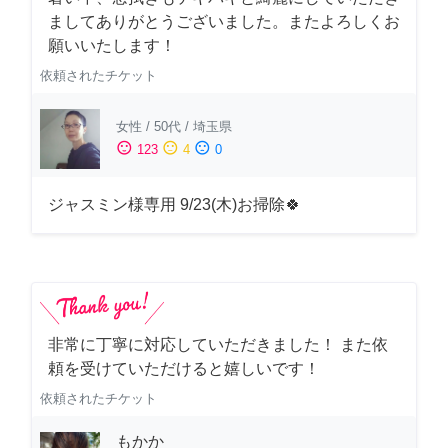
ましてありがとうございました。またよろしくお
願いいたします！
依頼されたチケット
女性
/
50代
/
埼玉県
sentiment_satisfied
sentiment_neutral
sentiment_dissatisfied
123
4
0
ジャスミン様専用 9/23(木)お掃除🍀
非常に丁寧に対応していただきました！ また依
頼を受けていただけると嬉しいです！
依頼されたチケット
もかか