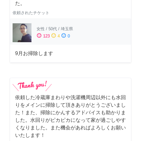
た。
依頼されたチケット
女性
/
50代
/
埼玉県
sentiment_satisfied
sentiment_neutral
sentiment_dissatisfied
123
4
0
9月お掃除します
依頼した冷蔵庫まわりや洗濯機周辺以外にも水回
りをメインに掃除して頂きありがとうございまし
た！また、掃除にかんするアドバイスも助かりま
した。水回りがピカピカになって家が過ごしやす
くなりました。また機会があればよろしくお願い
いたします！