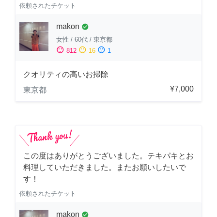
依頼されたチケット
makon
check_circle
女性
/
60代
/
東京都
sentiment_satisfied
sentiment_neutral
sentiment_dissatisfied
812
16
1
クオリティの高いお掃除
¥7,000
東京都
この度はありがとうございました。テキパキとお
料理していただきました。またお願いしたいで
す！
依頼されたチケット
makon
check_circle