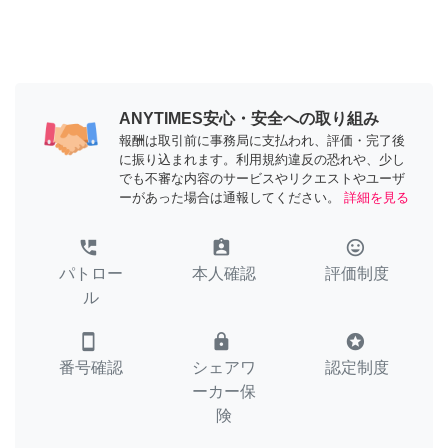
ANYTIMES安心・安全への取り組み
報酬は取引前に事務局に支払われ、評価・完了後
に振り込まれます。利用規約違反の恐れや、少し
でも不審な内容のサービスやリクエストやユーザ
ーがあった場合は通報してください。
詳細を見る
perm_phone_msg
assignment_ind
tag_faces
パトロー
本人確認
評価制度
ル
smartphone
lock
stars
番号確認
シェアワ
認定制度
ーカー保
険