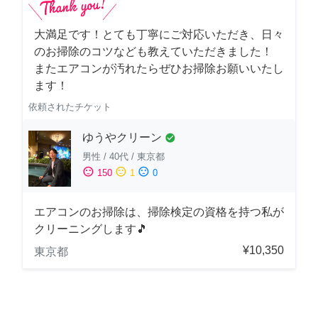
大満足です！とても丁寧にご対応いただき、日々
のお掃除のコツなども教えていただきました！
またエアコンが汚れたらぜひお掃除お願いいたし
ます！
依頼されたチケット
ゆうやクリーン
check_circle
男性
/
40代
/
東京都
sentiment_satisfied
sentiment_neutral
sentiment_dissatisfied
150
1
0
エアコンのお掃除は、掃除検定の資格を持つ私が
クリーニングします🎵
¥10,350
東京都