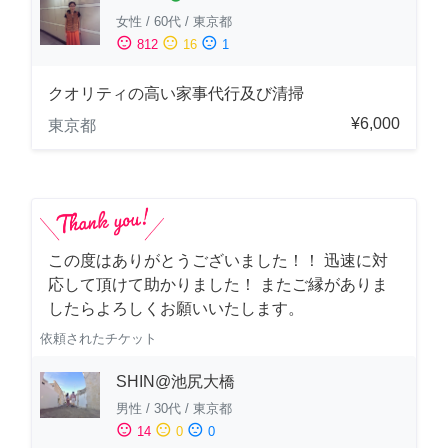
女性
/
60代
/
東京都
sentiment_satisfied
sentiment_neutral
sentiment_dissatisfied
812
16
1
クオリティの高い家事代行及び清掃
¥6,000
東京都
この度はありがとうございました！！ 迅速に対
応して頂けて助かりました！ またご縁がありま
したらよろしくお願いいたします。
依頼されたチケット
SHIN@池尻大橋
男性
/
30代
/
東京都
sentiment_satisfied
sentiment_neutral
sentiment_dissatisfied
14
0
0