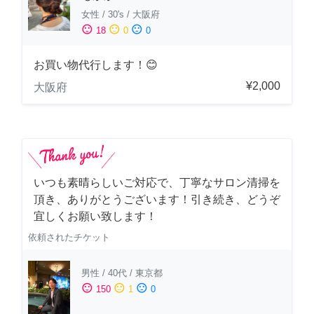
女性
/
30's
/
大阪府
sentiment_satisfied
sentiment_neutral
sentiment_dissatisfied
18
0
0
お買い物代行します！😊
¥2,000
大阪府
いつも素晴らしいご対応で、丁寧なサロン清掃を
頂き、ありがとうございます！引き続き、どうぞ
宜しくお願い致します！
依頼されたチケット
男性
/
40代
/
東京都
sentiment_satisfied
sentiment_neutral
sentiment_dissatisfied
150
1
0