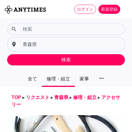
ログイン
新規登録
search
place
検索
more_horiz
全て
修理・組立
家事
TOP
▸
リクエスト
▸
青森県
▸
修理・組立
▸
アクセサ
リー