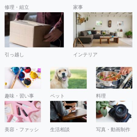
修理・組立
家事
引っ越し
インテリア
趣味・習い事
ペット
料理
美容・ファッシ
生活相談
写真・動画制作