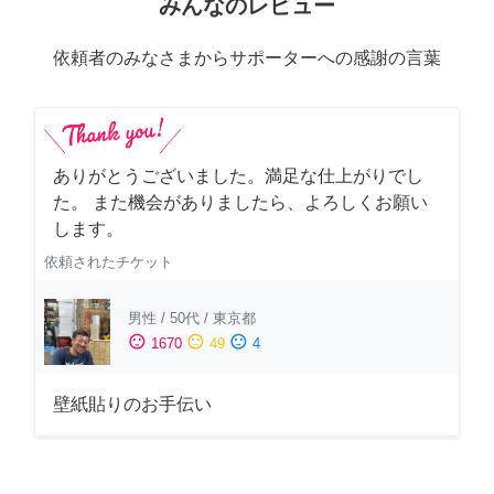
みんなのレビュー
依頼者のみなさまからサポーターへの感謝の言葉
ありがとうございました。満足な仕上がりでし
た。 また機会がありましたら、よろしくお願い
します。
依頼されたチケット
男性
/
50代
/
東京都
sentiment_satisfied
sentiment_neutral
sentiment_dissatisfied
1670
49
4
壁紙貼りのお手伝い