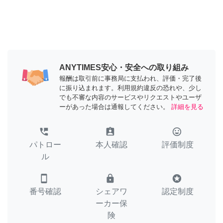
ANYTIMES安心・安全への取り組み
報酬は取引前に事務局に支払われ、評価・完了後
に振り込まれます。利用規約違反の恐れや、少し
でも不審な内容のサービスやリクエストやユーザ
ーがあった場合は通報してください。
詳細を見る
perm_phone_msg
assignment_ind
tag_faces
パトロー
本人確認
評価制度
ル
smartphone
lock
stars
番号確認
シェアワ
認定制度
ーカー保
険