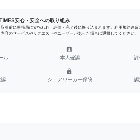
YTIMES安心・安全への取り組み
は取引前に事務局に支払われ、評価・完了後に振り込まれます。利用規約違反
な内容のサービスやリクエストやユーザーがあった場合は通報してください。
assignment_ind
ール
本人確認
評
lock
確認
シェアワーカー保険
認