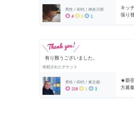
キッ
男性
/
40代
/
神奈川県
張り
sentiment_satisfied
sentiment_neutral
sentiment_dissatisfied
4
0
1
有り難うございました。
依頼されたチケット
★新宿
男性
/
60代
/
東京都
方募
sentiment_satisfied
sentiment_neutral
sentiment_dissatisfied
219
1
3