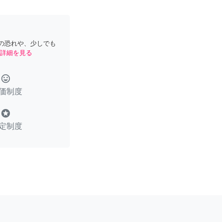
の恐れや、少しでも
詳細を見る
tag_faces
価制度
stars
定制度