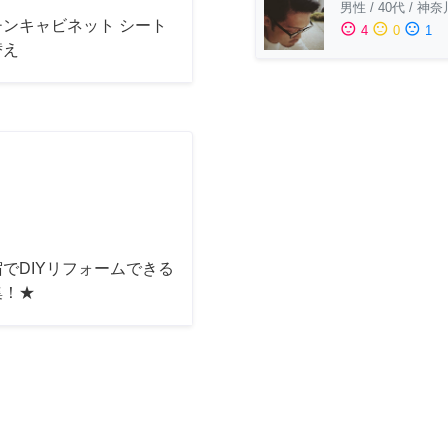
男性
/
40代
/
神奈
チンキャビネット シート
sentiment_satisfied
sentiment_neutral
sentiment_dissatisfied
4
0
1
替え
でDIYリフォームできる
集！★