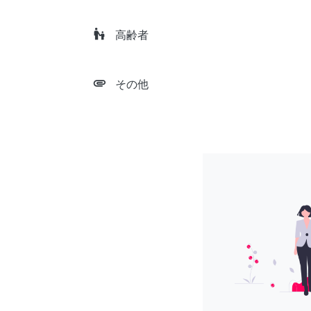
escalator_warning
高齢者
attachment
その他