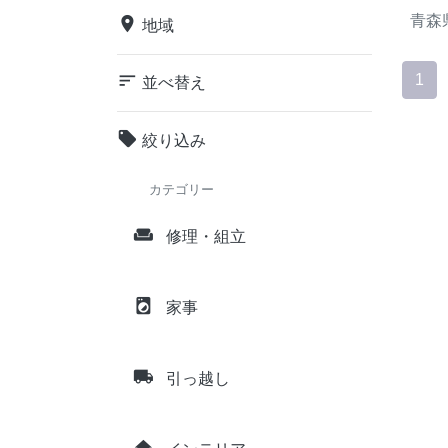
青森
place
地域
sort
1
並べ替え
local_offer
絞り込み
カテゴリー
weekend
修理・組立
local_laundry_service
家事
local_shipping
引っ越し
home