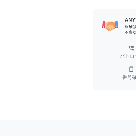
AN
報酬
不審
perm_phone_msg
パトロ
smartphone
番号