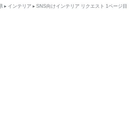
県
▸ インテリア
▸ SNS向けインテリア
リクエスト
1ページ目