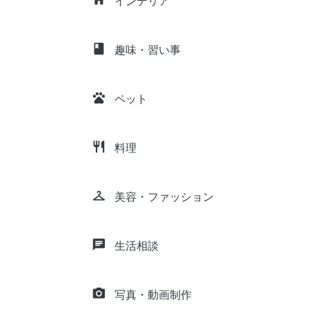
インテリア
class
趣味・習い事
pets
ペット
restaurant
料理
checkroom
美容・ファッション
chat
生活相談
camera_alt
写真・動画制作