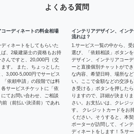
よくある質問
アコーディネートの料金相場
インテリアデザイン、インテ
流れは？
ーディネートをしてもらいた
1.サービス一覧の中から、
えば、2級建築士の資格もお持
選び、「依頼相談」ボタンを
んですと、20,000円（交
デザイン、インテリアコーデ
ます。 また、ちょっとした
ーと直接個別チャットができ
,000-5,000円でサービス
な内容、希望日時、場所など
 「依頼申請」の段階では料
い。ここで金額などの交渉も
、各サービスチケットに「依
き受ける」ボタンを押したら
トにてお問い合わせ、ご相談
りますので、詳細が決まりま
約前（前払い決済前）であれ
さい。お支払いは、クレジッ
す。 クレジットカードをお
ください。そうすると、本契
ポーターが訪問して、インテ
ディネートをします！ 5.