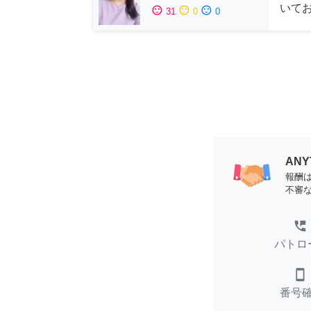
いて
sentiment_satisfied
sentiment_neutral
sentiment_dissatisfied
31
0
0
AN
報酬
不審
perm_phone_msg
パトロ
smartphone
番号