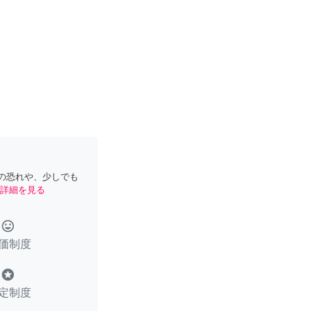
の恐れや、少しでも
詳細を見る
tag_faces
価制度
stars
定制度