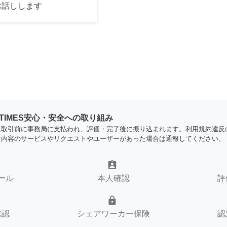
お話しします
YTIMES安心・安全への取り組み
は取引前に事務局に支払われ、評価・完了後に振り込まれます。利用規約違反
な内容のサービスやリクエストやユーザーがあった場合は通報してください。
assignment_ind
ール
本人確認
評
lock
確認
シェアワーカー保険
認