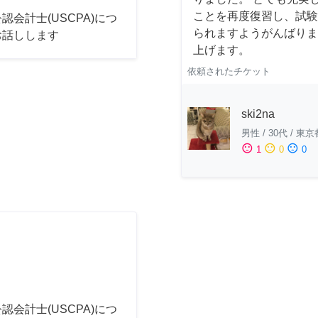
ことを再度復習し、試験
認会計士(USCPA)につ
られますようがんばりま
お話しします
上げます。
依頼されたチケット
ski2na
男性
/
30代
/
東京
sentiment_satisfied
sentiment_neutral
sentiment_dissatisfied
1
0
0
認会計士(USCPA)につ