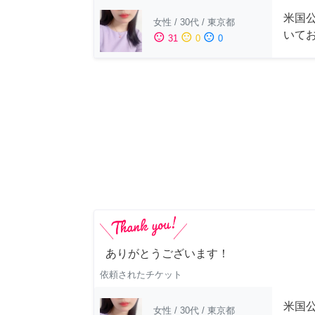
米国公
女性
/
30代
/
東京都
いて
sentiment_satisfied
sentiment_neutral
sentiment_dissatisfied
31
0
0
ありがとうございます！
依頼されたチケット
米国公
女性
/
30代
/
東京都