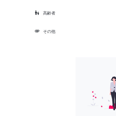
escalator_warning
高齢者
attachment
その他