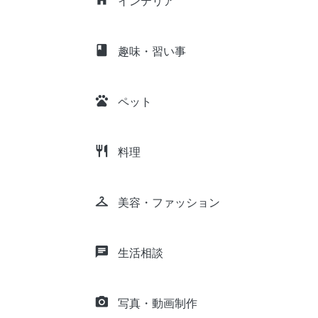
インテリア
class
趣味・習い事
pets
ペット
restaurant
料理
checkroom
美容・ファッション
chat
生活相談
camera_alt
写真・動画制作