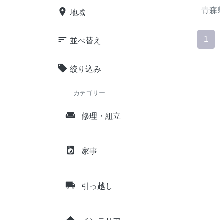
青森
place
地域
sort
1
並べ替え
local_offer
絞り込み
カテゴリー
weekend
修理・組立
local_laundry_service
家事
local_shipping
引っ越し
home