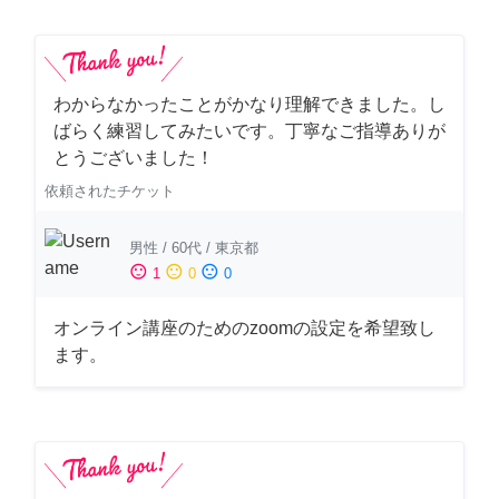
わからなかったことがかなり理解できました。し
ばらく練習してみたいです。丁寧なご指導ありが
とうございました！
依頼されたチケット
男性
/
60代
/
東京都
sentiment_satisfied
sentiment_neutral
sentiment_dissatisfied
1
0
0
オンライン講座のためのzoomの設定を希望致し
ます。