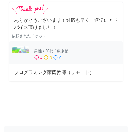
ありがとうございます！対応も早く、適切にアド
バイス頂けました！
依頼されたチケット
男性
/
30代
/
東京都
sentiment_satisfied
sentiment_neutral
sentiment_dissatisfied
4
0
0
プログラミング家庭教師（リモート）