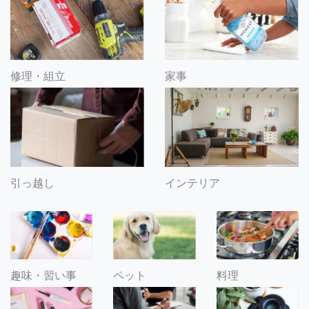
修理・組立
家事
引っ越し
インテリア
趣味・習い事
ペット
料理