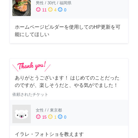
男性
/
30代
/
福岡県
sentiment_satisfied
sentiment_neutral
sentiment_dissatisfied
11
4
0
ホームページビルダーを使用してのHP更新を可
能にしてほしい
ありがとうございます！ はじめてのことだった
のですが、楽しそうだと、やる気がでました！
依頼されたチケット
女性
/
/
東京都
sentiment_satisfied
sentiment_neutral
sentiment_dissatisfied
15
1
0
イラレ・フォトショを教えます