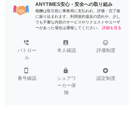
ANYTIMES安心・安全への取り組み
報酬は取引前に事務局に支払われ、評価・完了後
に振り込まれます。利用規約違反の恐れや、少し
でも不審な内容のサービスやリクエストやユーザ
ーがあった場合は通報してください。
詳細を見る
perm_phone_msg
assignment_ind
tag_faces
パトロー
本人確認
評価制度
ル
smartphone
lock
stars
番号確認
シェアワ
認定制度
ーカー保
険