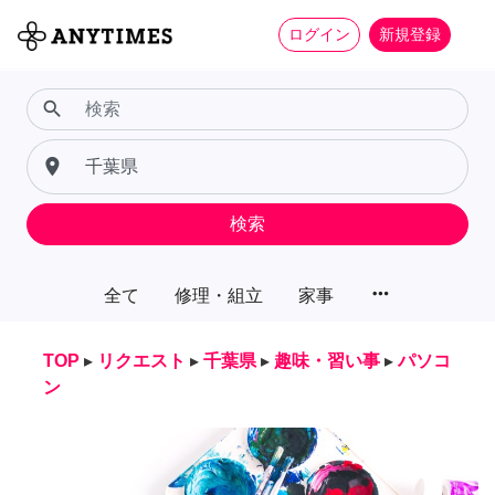
ログイン
新規登録
search
place
検索
more_horiz
全て
修理・組立
家事
TOP
▸
リクエスト
▸
千葉県
▸
趣味・習い事
▸
パソコ
ン