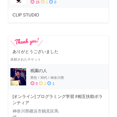
sentiment_satisfied
sentiment_neutral
sentiment_dissatisfied
15
1
0
CLIP STUDIO
ありがとうございました
依頼されたチケット
祇園の人
男性
/
30代
/
神奈川県
sentiment_satisfied
sentiment_neutral
sentiment_dissatisfied
5
2
1
[オンライン] プログラミング学習 #相互扶助ボラ
ンティア
神奈川県横浜市鶴見区馬