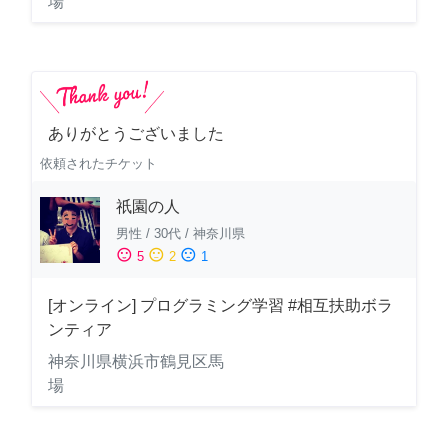
場
ありがとうございました
依頼されたチケット
祇園の人
男性
/
30代
/
神奈川県
sentiment_satisfied
sentiment_neutral
sentiment_dissatisfied
5
2
1
[オンライン] プログラミング学習 #相互扶助ボラ
ンティア
神奈川県横浜市鶴見区馬
場