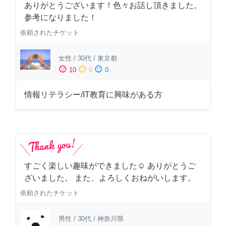
ありがとうございます！色々お話し頂きました。
参考になりました！
依頼されたチケット
女性
/
30代
/
東京都
sentiment_satisfied
sentiment_neutral
sentiment_dissatisfied
10
0
0
情報リテラシー/IT教育に興味がある方
すごく楽しい趣味ができました☺︎ ありがとうご
ざいました。 また、よろしくおねがいします。
依頼されたチケット
男性
/
30代
/
神奈川県