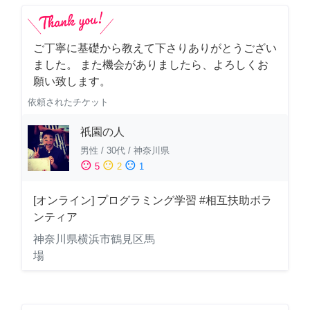
ご丁寧に基礎から教えて下さりありがとうござい
ました。 また機会がありましたら、よろしくお
願い致します。
依頼されたチケット
祇園の人
男性
/
30代
/
神奈川県
sentiment_satisfied
sentiment_neutral
sentiment_dissatisfied
5
2
1
[オンライン] プログラミング学習 #相互扶助ボラ
ンティア
神奈川県横浜市鶴見区馬
場