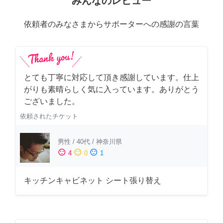
みんなのレビュー
依頼者のみなさまからサポーターへの感謝の言葉
とても丁寧に対応して頂き感謝しています。仕上
がりも素晴らしく気に入っています。ありがとう
ございました。
依頼されたチケット
男性
/
40代
/
神奈川県
sentiment_satisfied
sentiment_neutral
sentiment_dissatisfied
4
0
1
キッチンキャビネット シート張り替え