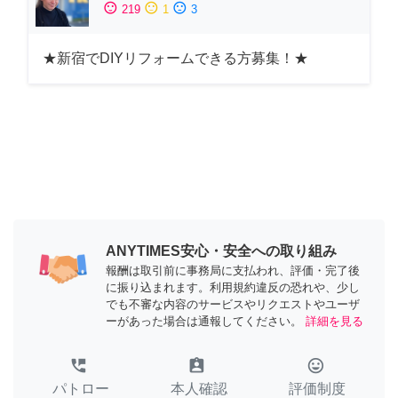
sentiment_satisfied
sentiment_neutral
sentiment_dissatisfied
219
1
3
★新宿でDIYリフォームできる方募集！★
ANYTIMES安心・安全への取り組み
報酬は取引前に事務局に支払われ、評価・完了後
に振り込まれます。利用規約違反の恐れや、少し
でも不審な内容のサービスやリクエストやユーザ
ーがあった場合は通報してください。
詳細を見る
perm_phone_msg
assignment_ind
tag_faces
パトロー
本人確認
評価制度