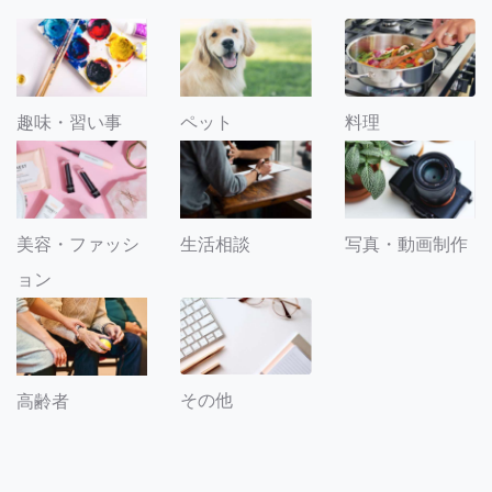
趣味・習い事
ペット
料理
美容・ファッシ
生活相談
写真・動画制作
ョン
その他
高齢者