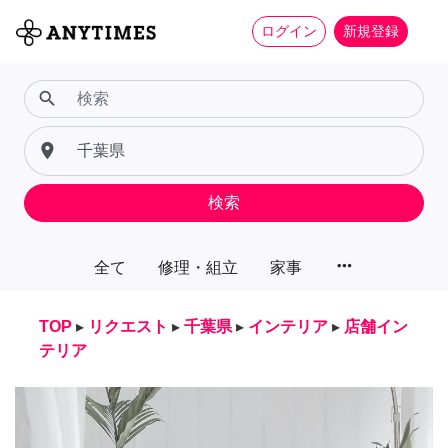
ログイン
新規登録
search
place
検索
more_horiz
全て
修理・組立
家事
TOP
▸
リクエスト
▸
千葉県
▸
インテリア
▸
店舗イン
テリア