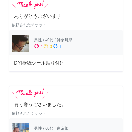
ありがとうございます
依頼されたチケット
男性
/
40代
/
神奈川県
sentiment_satisfied
sentiment_neutral
sentiment_dissatisfied
4
0
1
DYI壁紙シール貼り付け
有り難うございました。
依頼されたチケット
男性
/
60代
/
東京都