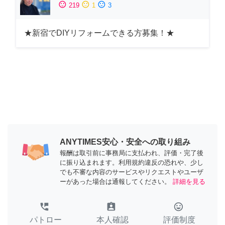
sentiment_satisfied
sentiment_neutral
sentiment_dissatisfied
219
1
3
★新宿でDIYリフォームできる方募集！★
ANYTIMES安心・安全への取り組み
報酬は取引前に事務局に支払われ、評価・完了後
に振り込まれます。利用規約違反の恐れや、少し
でも不審な内容のサービスやリクエストやユーザ
ーがあった場合は通報してください。
詳細を見る
perm_phone_msg
assignment_ind
tag_faces
パトロー
本人確認
評価制度