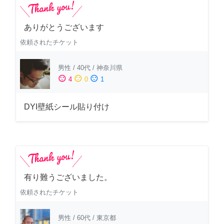
ありがとうございます
依頼されたチケット
男性
/
40代
/
神奈川県
sentiment_satisfied
sentiment_neutral
sentiment_dissatisfied
4
0
1
DYI壁紙シール貼り付け
有り難うございました。
依頼されたチケット
男性
/
60代
/
東京都