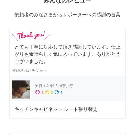
みんなのレビュー
依頼者のみなさまからサポーターへの感謝の言葉
とても丁寧に対応して頂き感謝しています。仕上
がりも素晴らしく気に入っています。ありがとう
ございました。
依頼されたチケット
男性
/
40代
/
神奈川県
sentiment_satisfied
sentiment_neutral
sentiment_dissatisfied
4
0
1
キッチンキャビネット シート張り替え