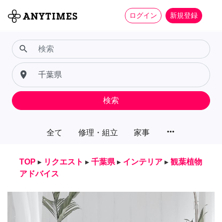
ログイン
新規登録
search
place
検索
more_horiz
全て
修理・組立
家事
TOP
▸
リクエスト
▸
千葉県
▸
インテリア
▸
観葉植物
アドバイス