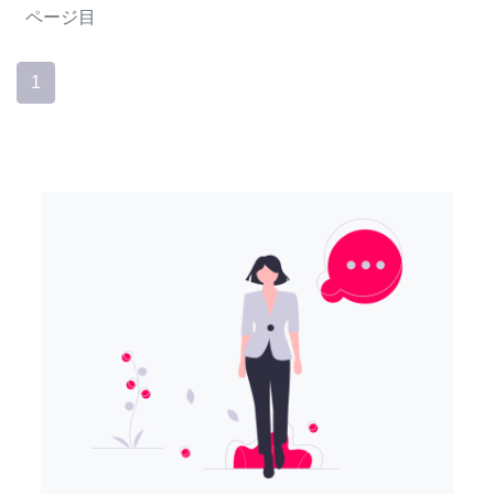
ページ目
1