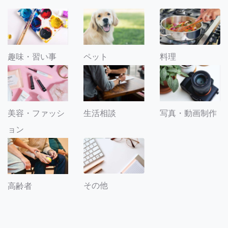
趣味・習い事
ペット
料理
美容・ファッシ
生活相談
写真・動画制作
ョン
その他
高齢者