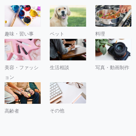
趣味・習い事
ペット
料理
美容・ファッシ
生活相談
写真・動画制作
ョン
その他
高齢者