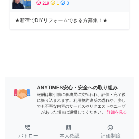
sentiment_satisfied
sentiment_neutral
sentiment_dissatisfied
219
1
3
★新宿でDIYリフォームできる方募集！★
ANYTIMES安心・安全への取り組み
報酬は取引前に事務局に支払われ、評価・完了後
に振り込まれます。利用規約違反の恐れや、少し
でも不審な内容のサービスやリクエストやユーザ
ーがあった場合は通報してください。
詳細を見る
perm_phone_msg
assignment_ind
tag_faces
パトロー
本人確認
評価制度