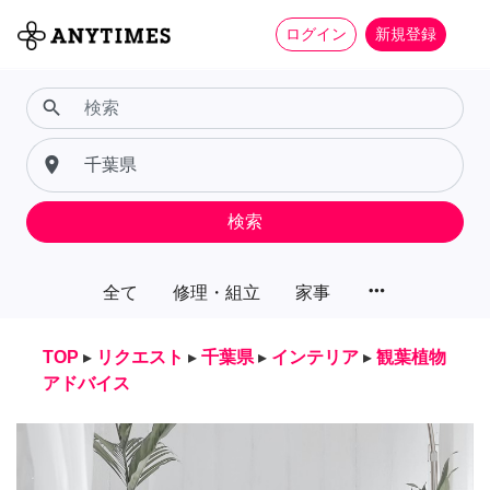
ログイン
新規登録
search
place
検索
more_horiz
全て
修理・組立
家事
TOP
▸
リクエスト
▸
千葉県
▸
インテリア
▸
観葉植物
アドバイス