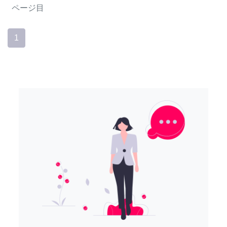
ページ目
1