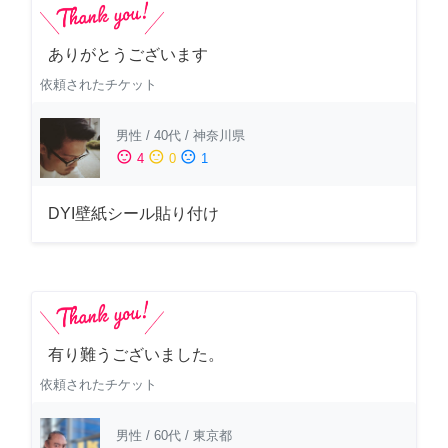
ありがとうございます
依頼されたチケット
男性
/
40代
/
神奈川県
sentiment_satisfied
sentiment_neutral
sentiment_dissatisfied
4
0
1
DYI壁紙シール貼り付け
有り難うございました。
依頼されたチケット
男性
/
60代
/
東京都