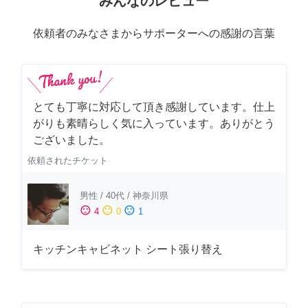
みんなのレビュー
依頼者のみなさまからサポーターへの感謝の言葉
とても丁寧に対応して頂き感謝しています。仕上
がりも素晴らしく気に入っています。ありがとう
ございました。
依頼されたチケット
男性
/
40代
/
神奈川県
sentiment_satisfied
sentiment_neutral
sentiment_dissatisfied
4
0
1
キッチンキャビネット シート張り替え