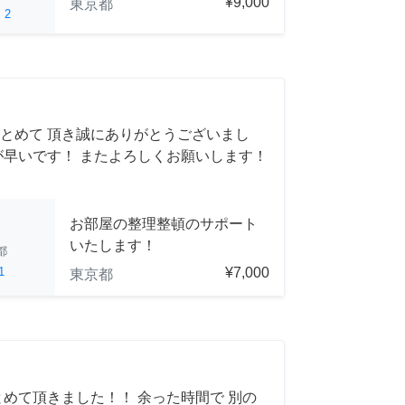
¥9,000
東京都
ed
2
とめて 頂き誠にありがとうございまし
が早いです！ またよろしくお願いします！
お部屋の整理整頓のサポート
いたします！
都
1
¥7,000
東京都
とめて頂きました！！ 余った時間で 別の