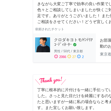
きながら大変ご丁寧で効率の良い作業でし
色々とご相談してしまいましたが快くご
足です。ありがとうございました！ また
ご相談をさせてください！どうぞ宜しく
依頼されたチケット
クロダキヨトモ/ｲﾝﾃﾘｱ
お部
ｺｰﾃﾞｨﾈｰﾀｰ
check_circle
動の
男性
/
50代
/
東京都
東京
sentiment_satisfied
sentiment_neutral
sentiment_dissatisfied
2066
27
2
丁寧に根本的に片付けを一緒に手伝って
した。さっと見た目だけを綺麗にするの
たと思いますが一緒に私の場合ならと考
す。また宜しくお願い致します。