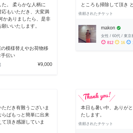
た。 柔らかな人柄に
ところも掃除して頂き 
対応もいただき、大変満
依頼されたチケット
何かありましたら、是非
お願いいたします。
makon
check_circle
女性
/
60代
/
東京
sentiment_satisfied
sentiment_neutral
sentiment_dissatisfied
812
16
屋の模様替えやお荷物移
お手伝い
¥9,000
都
いただき有難うございま
本日も暑い中、ありがと
ならばもっと簡単に出来
たします。
えて頂き感謝していま
依頼されたチケット