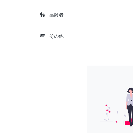
escalator_warning
高齢者
attachment
その他