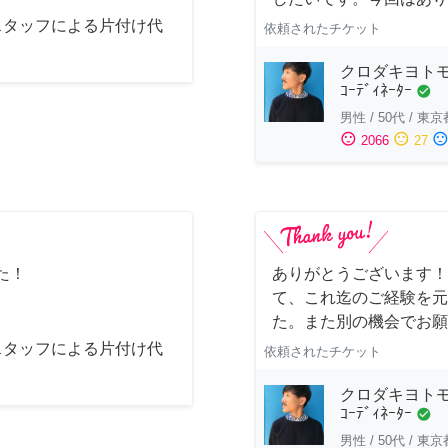
スタッフによる片付け代
依頼されたチケット
クロダキヨトモ/ｲ
ｺｰﾃﾞｨﾈｰﾀｰ
check_circle
男性
/
50代
/
東京
sentiment_satisfied
sentiment_neutral
sentiment_dissatisfi
2066
27
た！
ありがとうございます！
て、これ迄のご経験を元
た。また別の機会でお願
スタッフによる片付け代
依頼されたチケット
クロダキヨトモ/ｲ
ｺｰﾃﾞｨﾈｰﾀｰ
check_circle
男性
/
50代
/
東京