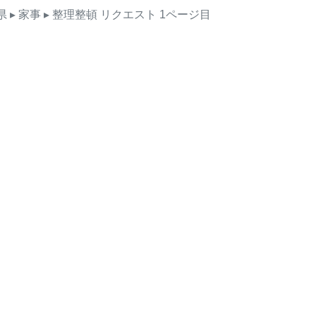
県
▸ 家事
▸ 整理整頓
リクエスト
1ページ目