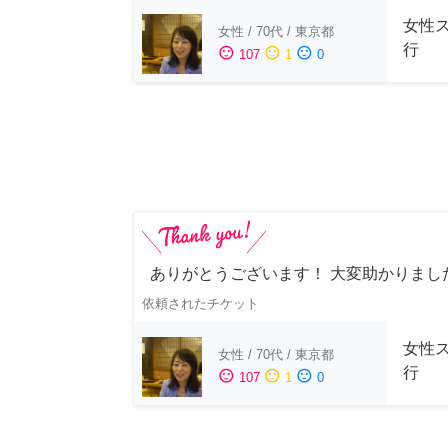
女性
女性
/
70代
/
東京都
行
sentiment_satisfied
sentiment_neutral
sentiment_dissatisfied
107
1
0
ありがとうございます！ 大変助かりまし
依頼されたチケット
女性
女性
/
70代
/
東京都
行
sentiment_satisfied
sentiment_neutral
sentiment_dissatisfied
107
1
0