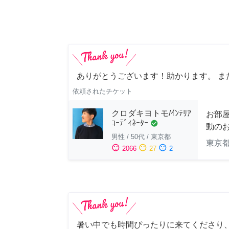
ありがとうございます！助かります。 ま
依頼されたチケット
クロダキヨトモ/ｲﾝﾃﾘｱ
お部
ｺｰﾃﾞｨﾈｰﾀｰ
check_circle
動の
男性
/
50代
/
東京都
東京
sentiment_satisfied
sentiment_neutral
sentiment_dissatisfied
2066
27
2
暑い中でも時間ぴったりに来てくださり