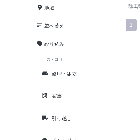
群馬
place
地域
sort
1
並べ替え
local_offer
絞り込み
カテゴリー
weekend
修理・組立
local_laundry_service
家事
local_shipping
引っ越し
home