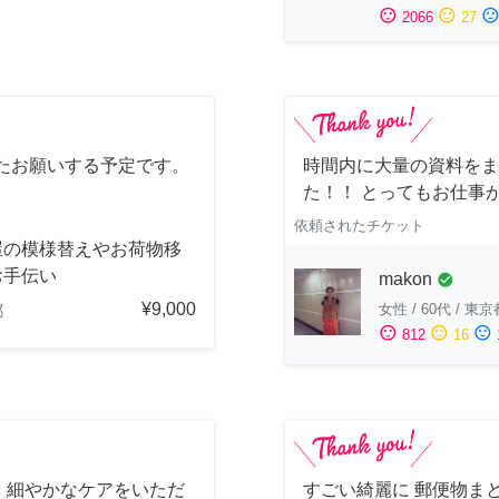
sentiment_satisfied
sentiment_neutral
sentiment_dissatisfi
2066
27
たお願いする予定です。
時間内に大量の資料をま
た！！ とってもお仕事
依頼されたチケット
屋の模様替えやお荷物移
お手伝い
makon
check_circle
¥9,000
女性
/
60代
/
東京
都
sentiment_satisfied
sentiment_neutral
sentiment_dissatisfied
812
16
、細やかなケアをいただ
すごい綺麗に 郵便物ま