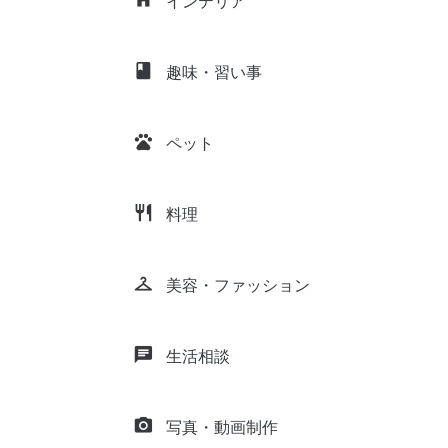
インテリア
class
趣味・習い事
pets
ペット
restaurant
料理
checkroom
美容・ファッション
chat
生活相談
camera_alt
写真・動画制作