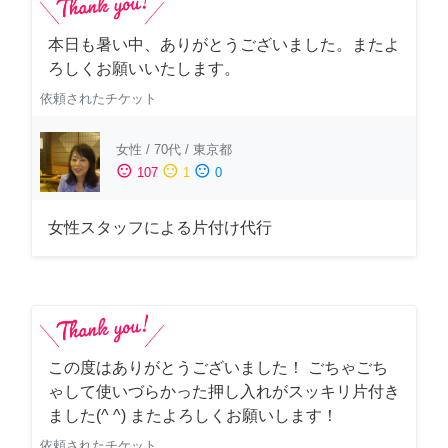
本日も暑い中、ありがとうございました。またよ
ろしくお願いいたします。
依頼されたチケット
女性
/
70代
/
東京都
sentiment_satisfied
sentiment_neutral
sentiment_dissatisfied
107
1
0
女性スタッフによる片付け代行
この度はありがとうございました！ ごちゃごち
ゃして使いづらかった押し入れがスッキリ片付き
ました(^ ^) またよろしくお願いします！
依頼されたチケット