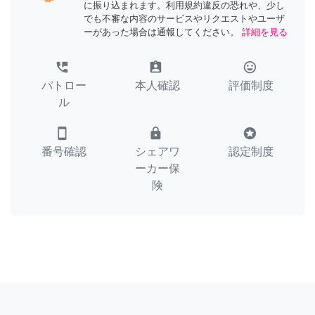
に振り込まれます。利用規約違反の恐れや、少し
でも不審な内容のサービスやリクエストやユーザ
ーがあった場合は通報してください。
詳細を見る
perm_phone_msg
assignment_ind
tag_faces
パトロー
本人確認
評価制度
ル
smartphone
lock
stars
番号確認
シェアワ
認定制度
ーカー保
険