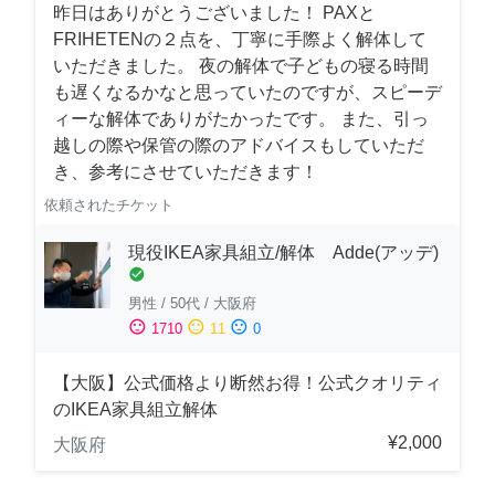
昨日はありがとうございました！ PAXと
FRIHETENの２点を、丁寧に手際よく解体して
いただきました。 夜の解体で子どもの寝る時間
も遅くなるかなと思っていたのですが、スピーデ
ィーな解体でありがたかったです。 また、引っ
越しの際や保管の際のアドバイスもしていただ
き、参考にさせていただきます！
依頼されたチケット
現役IKEA家具組立/解体 Adde(アッデ)
check_circle
男性
/
50代
/
大阪府
sentiment_satisfied
sentiment_neutral
sentiment_dissatisfied
1710
11
0
【大阪】公式価格より断然お得！公式クオリティ
のIKEA家具組立解体
¥2,000
大阪府