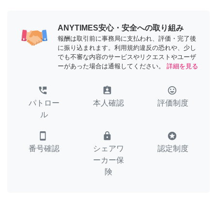
ANYTIMES安心・安全への取り組み
報酬は取引前に事務局に支払われ、評価・完了後
に振り込まれます。利用規約違反の恐れや、少し
でも不審な内容のサービスやリクエストやユーザ
ーがあった場合は通報してください。
詳細を見る
perm_phone_msg
assignment_ind
tag_faces
パトロー
本人確認
評価制度
ル
smartphone
lock
stars
番号確認
シェアワ
認定制度
ーカー保
険