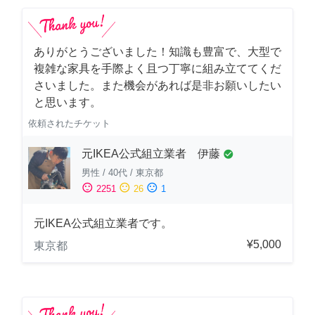
ありがとうございました！知識も豊富で、大型で
複雑な家具を手際よく且つ丁寧に組み立ててくだ
さいました。また機会があれば是非お願いしたい
と思います。
依頼されたチケット
元IKEA公式組立業者 伊藤
check_circle
男性
/
40代
/
東京都
sentiment_satisfied
sentiment_neutral
sentiment_dissatisfied
2251
26
1
元IKEA公式組立業者です。
¥5,000
東京都