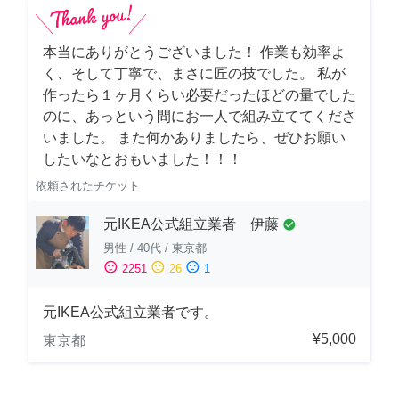
本当にありがとうございました！ 作業も効率よ
く、そして丁寧で、まさに匠の技でした。 私が
作ったら１ヶ月くらい必要だったほどの量でした
のに、あっという間にお一人で組み立ててくださ
いました。 また何かありましたら、ぜひお願い
したいなとおもいました！！！
依頼されたチケット
元IKEA公式組立業者 伊藤
check_circle
男性
/
40代
/
東京都
sentiment_satisfied
sentiment_neutral
sentiment_dissatisfied
2251
26
1
元IKEA公式組立業者です。
¥5,000
東京都