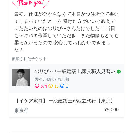
最初、仕様が分からなくて本名かつ住所全て書い
てしまっていたところ 避けた方がいいと教えて
いただいたのはのりぴ〜さんだけでした！ 当日
もテキパキ作業していただき、また物腰もとても
柔らかかったので 安心しておねがいできまし
た！
依頼されたチケット
のりぴ～ / 一級建築士,家具職人見習い
check_circle
男性
/
40代
/
東京都
sentiment_satisfied
sentiment_neutral
sentiment_dissatisfied
874
13
1
【イケア家具】 一級建築士が組立代行【東京】
¥5,000
東京都