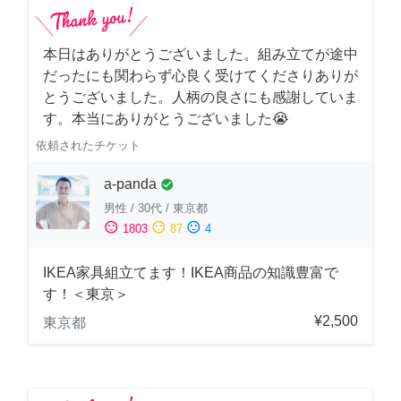
本日はありがとうございました。組み立てが途中
だったにも関わらず心良く受けてくださりありが
とうございました。人柄の良さにも感謝していま
す。本当にありがとうございました😭
依頼されたチケット
a-panda
check_circle
男性
/
30代
/
東京都
sentiment_satisfied
sentiment_neutral
sentiment_dissatisfied
1803
87
4
IKEA家具組立てます！IKEA商品の知識豊富で
す！＜東京＞
¥2,500
東京都