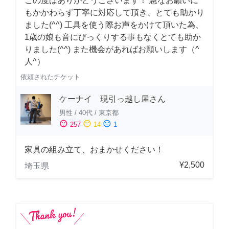
この度はありがとうございます！ 急なお願いに
もかかわらず丁寧に対応して頂き、とても助かり
ました(^^) 工具を使う際お声をかけて頂いた為、
1歳の娘も音にびっくりする事もなくとても助か
りました(^^) また機会があればお願いします（^
人^）
依頼されたチケット
ケーナイ 現引っ越し屋さん
男性
/
40代
/
東京都
sentiment_satisfied
sentiment_neutral
sentiment_dissatisfied
257
14
1
家具の組み立て、おまかせください！
¥2,500
埼玉県