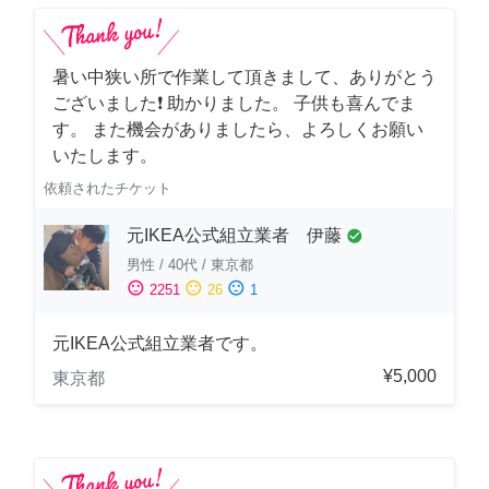
暑い中狭い所で作業して頂きまして、ありがとう
ございました❗️ 助かりました。 子供も喜んでま
す。 また機会がありましたら、よろしくお願い
いたします。
依頼されたチケット
元IKEA公式組立業者 伊藤
check_circle
男性
/
40代
/
東京都
sentiment_satisfied
sentiment_neutral
sentiment_dissatisfied
2251
26
1
元IKEA公式組立業者です。
¥5,000
東京都