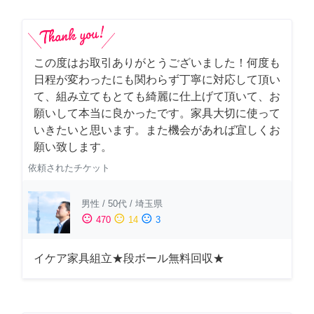
この度はお取引ありがとうございました！何度も
日程が変わったにも関わらず丁寧に対応して頂い
て、組み立てもとても綺麗に仕上げて頂いて、お
願いして本当に良かったです。家具大切に使って
いきたいと思います。また機会があれば宜しくお
願い致します。
依頼されたチケット
男性
/
50代
/
埼玉県
sentiment_satisfied
sentiment_neutral
sentiment_dissatisfied
470
14
3
イケア家具組立★段ボール無料回収★