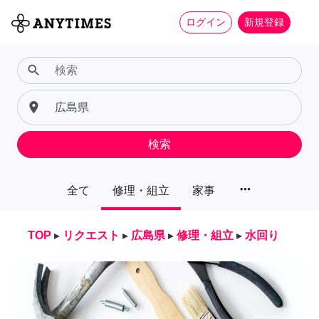
ログイン
新規登録
search
place
検索
more_horiz
全て
修理・組立
家事
TOP
▸
リクエスト
▸
広島県
▸
修理・組立
▸
水回り