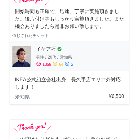
開始時間も正確で、迅速、丁寧に実施頂きまし
た。後片付け等もしっかり実施頂きました。また
機会ありましたら是非お願い致します。
依頼されたチケット
イケア巧
check_circle
男性
/
20代
/
愛知県
sentiment_satisfied
sentiment_neutral
sentiment_dissatisfied
1359
64
2
IKEA公式組立会社出身 長久手店エリア外対応
します！
¥6,500
愛知県