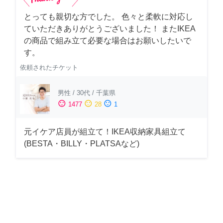
とっても親切な方でした。 色々と柔軟に対応し
ていただきありがとうございました！ またIKEA
の商品で組み立て必要な場合はお願いしたいで
す。
依頼されたチケット
男性
/
30代
/
千葉県
sentiment_satisfied
sentiment_neutral
sentiment_dissatisfied
1477
28
1
元イケア店員が組立て！IKEA収納家具組立て
(BESTA・BILLY・PLATSAなど)