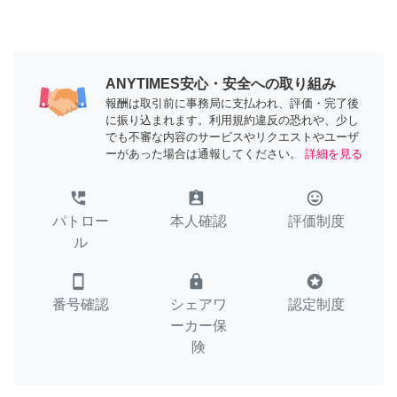
ANYTIMES安心・安全への取り組み
報酬は取引前に事務局に支払われ、評価・完了後
に振り込まれます。利用規約違反の恐れや、少し
でも不審な内容のサービスやリクエストやユーザ
ーがあった場合は通報してください。
詳細を見る
perm_phone_msg
assignment_ind
tag_faces
パトロー
本人確認
評価制度
ル
smartphone
lock
stars
番号確認
シェアワ
認定制度
ーカー保
険