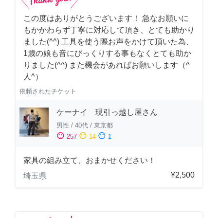
この度はありがとうございます！ 急なお願いに
もかかわらず丁寧に対応して頂き、とても助かり
ました(^^) 工具を使う際お声をかけて頂いた為、
1歳の娘も音にびっくりする事もなくとても助か
りました(^^) また機会があればお願いします（^
人^）
依頼されたチケット
ケーナイ 現引っ越し屋さん
男性
/
40代
/
東京都
sentiment_satisfied
sentiment_neutral
sentiment_dissatisfied
257
14
1
家具の組み立て、おまかせください！
¥2,500
埼玉県