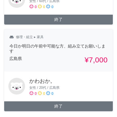
女性
/
60代
/
広島県
sentiment_satisfied
sentiment_neutral
sentiment_dissatisfied
0
0
0
終了
weekend
修理・組立
▸ 家具
今日か明日の午前中可能な方、組み立てお願いしま
す
¥7,000
広島県
かわおか。
女性
/
20代
/
広島県
sentiment_satisfied
sentiment_neutral
sentiment_dissatisfied
0
0
0
終了