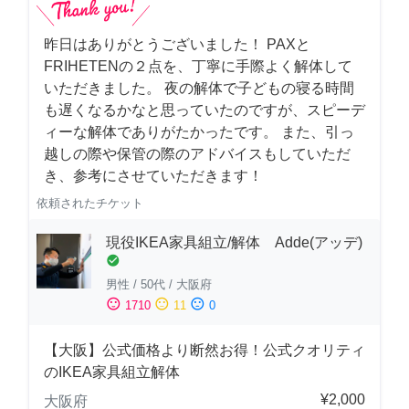
昨日はありがとうございました！ PAXと
FRIHETENの２点を、丁寧に手際よく解体して
いただきました。 夜の解体で子どもの寝る時間
も遅くなるかなと思っていたのですが、スピーデ
ィーな解体でありがたかったです。 また、引っ
越しの際や保管の際のアドバイスもしていただ
き、参考にさせていただきます！
依頼されたチケット
現役IKEA家具組立/解体 Adde(アッデ)
check_circle
男性
/
50代
/
大阪府
sentiment_satisfied
sentiment_neutral
sentiment_dissatisfied
1710
11
0
【大阪】公式価格より断然お得！公式クオリティ
のIKEA家具組立解体
¥2,000
大阪府