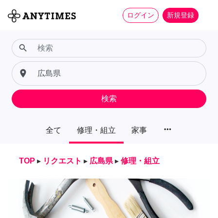
ログイン
新規登録
search
place
検索
more_horiz
全て
修理・組立
家事
TOP
▸
リクエスト
▸
広島県
▸
修理・組立