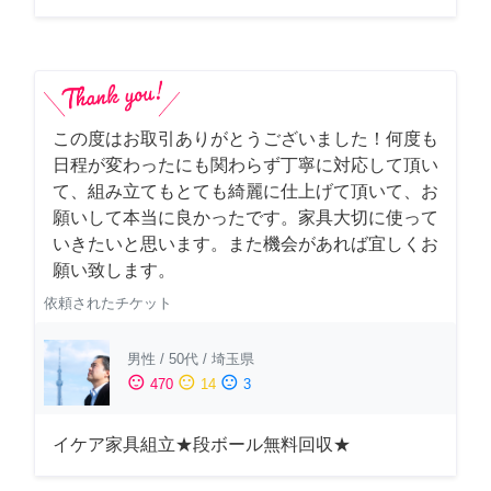
この度はお取引ありがとうございました！何度も
日程が変わったにも関わらず丁寧に対応して頂い
て、組み立てもとても綺麗に仕上げて頂いて、お
願いして本当に良かったです。家具大切に使って
いきたいと思います。また機会があれば宜しくお
願い致します。
依頼されたチケット
男性
/
50代
/
埼玉県
sentiment_satisfied
sentiment_neutral
sentiment_dissatisfied
470
14
3
イケア家具組立★段ボール無料回収★