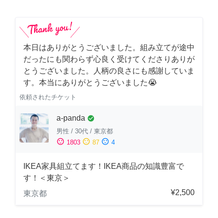
本日はありがとうございました。組み立てが途中
だったにも関わらず心良く受けてくださりありが
とうございました。人柄の良さにも感謝していま
す。本当にありがとうございました😭
依頼されたチケット
a-panda
check_circle
男性
/
30代
/
東京都
sentiment_satisfied
sentiment_neutral
sentiment_dissatisfied
1803
87
4
IKEA家具組立てます！IKEA商品の知識豊富で
す！＜東京＞
¥2,500
東京都