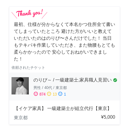
最初、仕様が分からなくて本名かつ住所全て書い
てしまっていたところ 避けた方がいいと教えて
いただいたのはのりぴ〜さんだけでした！ 当日
もテキパキ作業していただき、また物腰もとても
柔らかかったので 安心しておねがいできまし
た！
依頼されたチケット
のりぴ～ / 一級建築士,家具職人見習い
check_circle
男性
/
40代
/
東京都
sentiment_satisfied
sentiment_neutral
sentiment_dissatisfied
874
13
1
【イケア家具】 一級建築士が組立代行【東京】
¥5,000
東京都