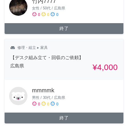
竹内7777
女性
/
50代
/
広島県
sentiment_satisfied
sentiment_neutral
sentiment_dissatisfied
0
0
0
終了
weekend
修理・組立
▸ 家具
【デスク組み立て・回収のご依頼】
¥4,000
広島県
mmmmk
男性
/
30代
/
広島県
sentiment_satisfied
sentiment_neutral
sentiment_dissatisfied
0
0
0
終了