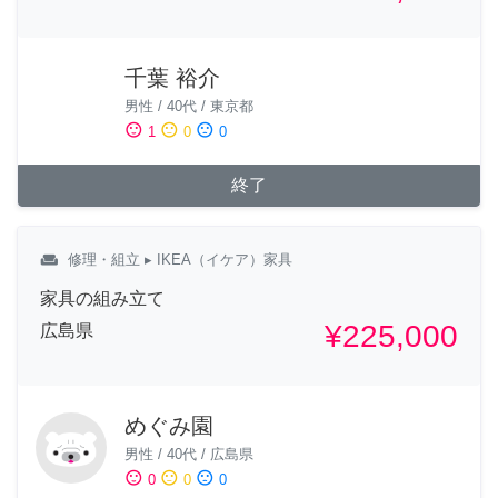
千葉 裕介
男性
/
40代
/
東京都
sentiment_satisfied
sentiment_neutral
sentiment_dissatisfied
1
0
0
終了
weekend
修理・組立
▸ IKEA（イケア）家具
家具の組み立て
¥225,000
広島県
めぐみ園
男性
/
40代
/
広島県
sentiment_satisfied
sentiment_neutral
sentiment_dissatisfied
0
0
0