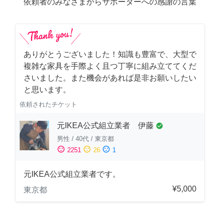
依頼者のみなさまからサポーターへの感謝の言葉
ありがとうございました！知識も豊富で、大型で
複雑な家具を手際よく且つ丁寧に組み立ててくだ
さいました。また機会があれば是非お願いしたい
と思います。
依頼されたチケット
元IKEA公式組立業者 伊藤
check_circle
男性
/
40代
/
東京都
sentiment_satisfied
sentiment_neutral
sentiment_dissatisfied
2251
26
1
元IKEA公式組立業者です。
¥5,000
東京都