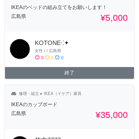
IKEAのベッドの組み立てをお願いします！
¥5,000
広島県
KOTONE⁖✦
女性
/
/
広島県
sentiment_satisfied
sentiment_neutral
sentiment_dissatisfied
0
0
0
終了
weekend
修理・組立
▸ IKEA（イケア）家具
IKEAのカップボード
¥35,000
広島県