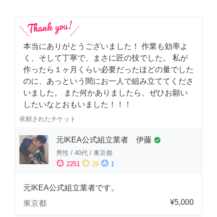
本当にありがとうございました！ 作業も効率よ
く、そして丁寧で、まさに匠の技でした。 私が
作ったら１ヶ月くらい必要だったほどの量でした
のに、あっという間にお一人で組み立ててくださ
いました。 また何かありましたら、ぜひお願い
したいなとおもいました！！！
依頼されたチケット
元IKEA公式組立業者 伊藤
check_circle
男性
/
40代
/
東京都
sentiment_satisfied
sentiment_neutral
sentiment_dissatisfied
2251
26
1
元IKEA公式組立業者です。
¥5,000
東京都