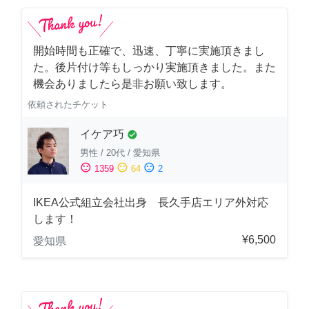
開始時間も正確で、迅速、丁寧に実施頂きまし
た。後片付け等もしっかり実施頂きました。また
機会ありましたら是非お願い致します。
依頼されたチケット
イケア巧
check_circle
男性
/
20代
/
愛知県
sentiment_satisfied
sentiment_neutral
sentiment_dissatisfied
1359
64
2
IKEA公式組立会社出身 長久手店エリア外対応
します！
¥6,500
愛知県