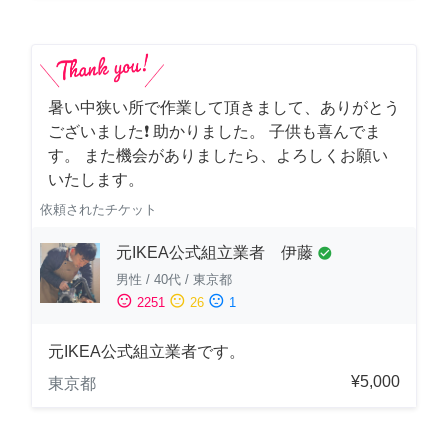
暑い中狭い所で作業して頂きまして、ありがとう
ございました❗️ 助かりました。 子供も喜んでま
す。 また機会がありましたら、よろしくお願い
いたします。
依頼されたチケット
元IKEA公式組立業者 伊藤
check_circle
男性
/
40代
/
東京都
sentiment_satisfied
sentiment_neutral
sentiment_dissatisfied
2251
26
1
元IKEA公式組立業者です。
¥5,000
東京都