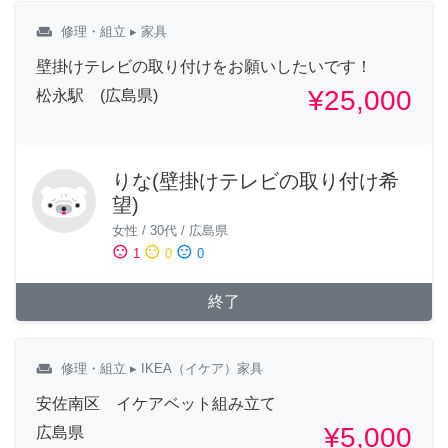
weekend
修理・組立
▸ 家具
壁掛けテレビの取り付けをお願いしたいです！
¥25,000
松永駅 (広島県)
りな(壁掛けテレビの取り付け希
望)
女性
/
30代
/
広島県
sentiment_satisfied
sentiment_neutral
sentiment_dissatisfied
1
0
0
終了
weekend
修理・組立
▸ IKEA（イケア）家具
安佐南区 イケアベット組み立て
¥5,000
広島県