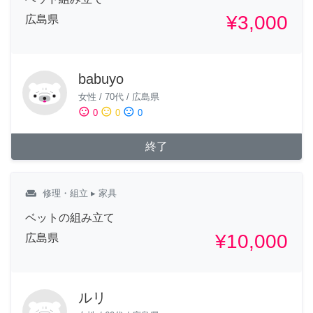
¥3,000
広島県
babuyo
女性
/
70代
/
広島県
sentiment_satisfied
sentiment_neutral
sentiment_dissatisfied
0
0
0
終了
weekend
修理・組立
▸ 家具
ベットの組み立て
¥10,000
広島県
ルリ