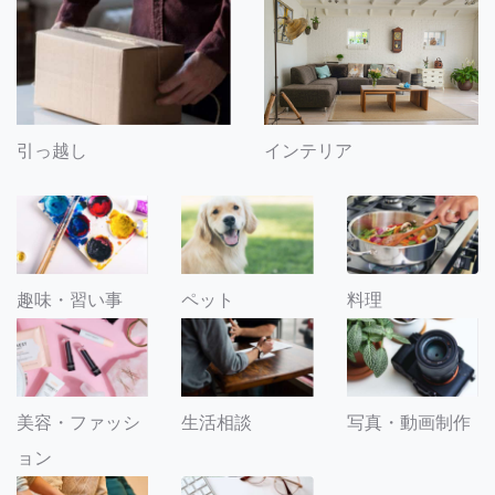
引っ越し
インテリア
趣味・習い事
ペット
料理
美容・ファッシ
生活相談
写真・動画制作
ョン