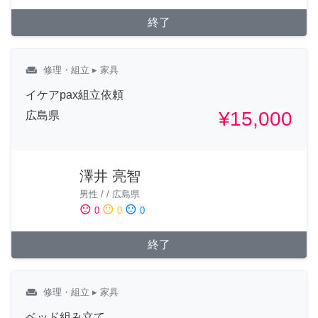
終了
weekend
修理・組立
▸ 家具
イケアpax組立依頼
¥15,000
広島県
澤井 亮智
男性
/
/
広島県
sentiment_satisfied
sentiment_neutral
sentiment_dissatisfied
0
0
0
終了
weekend
修理・組立
▸ 家具
ベッド組み立て