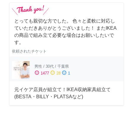
とっても親切な方でした。 色々と柔軟に対応し
ていただきありがとうございました！ またIKEA
の商品で組み立て必要な場合はお願いしたいで
す。
依頼されたチケット
男性
/
30代
/
千葉県
sentiment_satisfied
sentiment_neutral
sentiment_dissatisfied
1477
28
1
元イケア店員が組立て！IKEA収納家具組立て
(BESTA・BILLY・PLATSAなど)