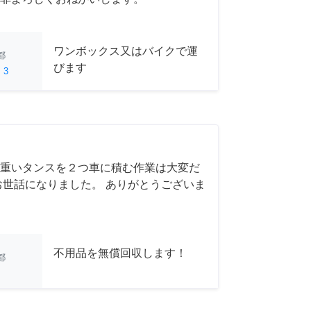
ワンボックス又はバイクで運
都
びます
ed
3
重いタンスを２つ車に積む作業は大変だ
お世話になりました。 ありがとうございま
不用品を無償回収します！
都