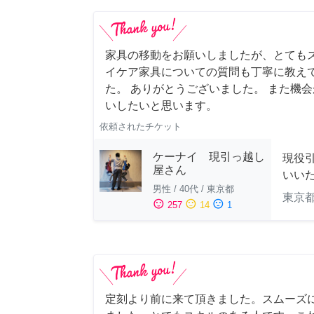
家具の移動をお願いしましたが、とても
イケア家具についての質問も丁寧に教え
た。 ありがとうございました。 また機
いしたいと思います。
依頼されたチケット
ケーナイ 現引っ越し
現役
屋さん
いい
男性
/
40代
/
東京都
東京
sentiment_satisfied
sentiment_neutral
sentiment_dissatisfied
257
14
1
定刻より前に来て頂きました。スムーズ