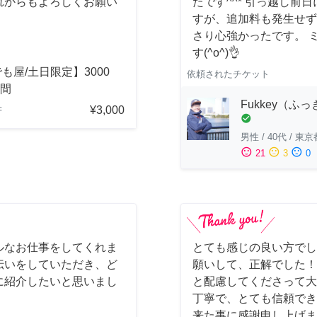
れからもよろしくお願い
たです^^* 引っ越し
すが、追加料も発生せず
さり心強かったです。 
す(^o^)👌
も屋/土日限定】3000
依頼されたチケット
時間
Fukkey（ふ
¥3,000
府
check_circle
男性
/
40代
/
東京
sentiment_satisfied
sentiment_neutral
sentiment_dissatisfied
21
3
0
ルなお仕事をしてくれま
とても感じの良い方でし
伝いをしていただき、ど
願いして、正解でした！
に紹介したいと思いまし
と配慮してくださって大
丁寧で、とても信頼でき
来た事に感謝申し上げま