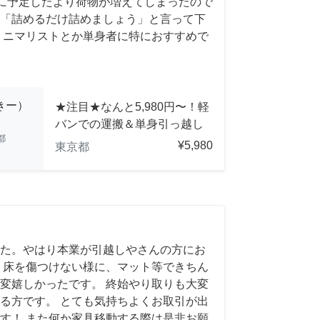
前日に予定したより荷物が増えてしまったので
「詰めるだけ詰めましょう」と言って下
ミニマリストとか単身者に特におすすめで
っきー）
★注目★なんと5,980円〜！軽
バンでの運搬＆単身引っ越し
都
¥5,980
東京都
た。やはり本業が引越しやさんの方にお
 床を傷つけない様に、マット等できちん
変嬉しかったです。 終始やり取りも大変
る方です。 とても気持ちよくお取引が出
す！ また何か家具移動する際は是非お願