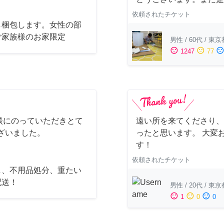
依頼されたチケット
し梱包します。女性の部
ご家族様のお家限定
男性
/
60代
/
東京
sentiment_satisfied
sentiment_neutral
sentiment_dissatisfi
1247
77
談にのっていただきとて
遠い所を来てくださり、
ざいました。
ったと思います。 大変
す！
依頼されたチケット
し、不用品処分、重たい
配送！
男性
/
20代
/
東京
sentiment_satisfied
sentiment_neutral
sentiment_dissatisfied
1
0
0