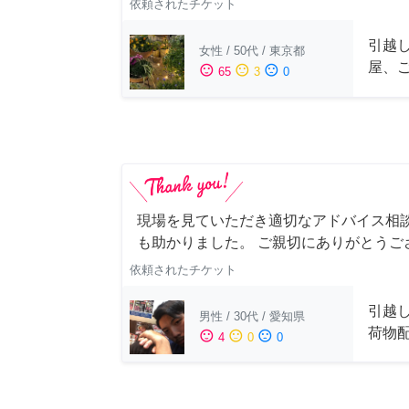
依頼されたチケット
引越
女性
/
50代
/
東京都
屋、
sentiment_satisfied
sentiment_neutral
sentiment_dissatisfied
65
3
0
現場を見ていただき適切なアドバイス相
も助かりました。 ご親切にありがとうご
依頼されたチケット
引越
男性
/
30代
/
愛知県
荷物
sentiment_satisfied
sentiment_neutral
sentiment_dissatisfied
4
0
0