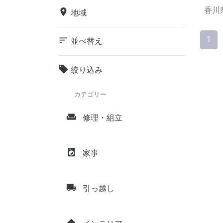
香川
place
地域
sort
1
並べ替え
local_offer
絞り込み
カテゴリー
weekend
修理・組立
local_laundry_service
家事
local_shipping
引っ越し
home