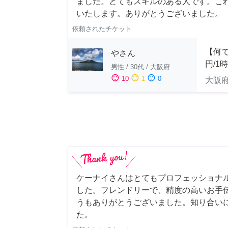
ました。とてもスキルのある人です。こ
いたします。ありがとうございました。
依頼されたチケット
【何で
やさん
円/1
男性
/
30代
/
大阪府
sentiment_satisfied
sentiment_neutral
sentiment_dissatisfied
10
1
0
大阪
ケーナイさんはとてもプロフェッショナ
した。フレンドリーで、精度の高いお手
うもありがとうございました。知り合い
た。