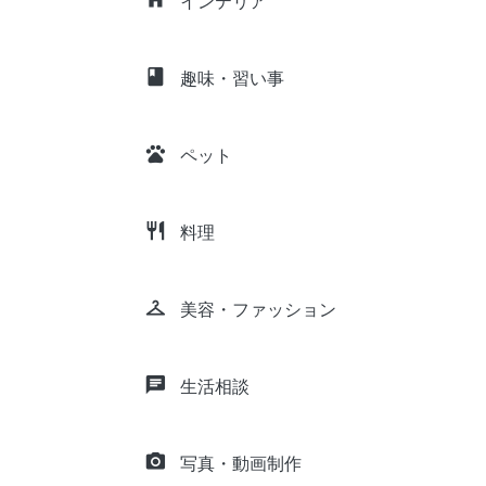
インテリア
class
趣味・習い事
pets
ペット
restaurant
料理
checkroom
美容・ファッション
chat
生活相談
camera_alt
写真・動画制作