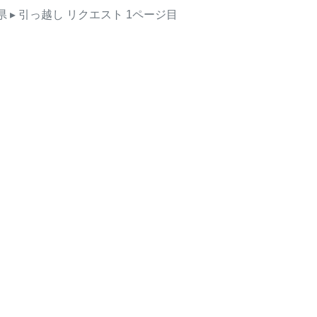
県
▸ 引っ越し
リクエスト
1ページ目