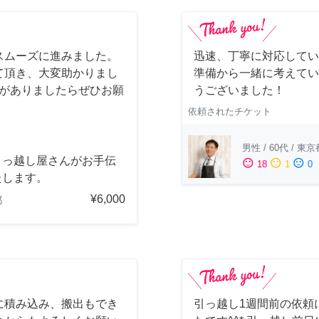
スムーズに進みました。
迅速、丁寧に対応してい
て頂き、大変助かりまし
準備から一緒に考えてい
会がありましたらぜひお願
うございました！
依頼されたチケット
男性
/
60代
/
東京
引っ越し屋さんがお手伝
sentiment_satisfied
sentiment_neutral
sentiment_dissatisfied
18
1
0
たします。
¥6,000
都
に積み込み、搬出もでき
引っ越し1週間前の依頼