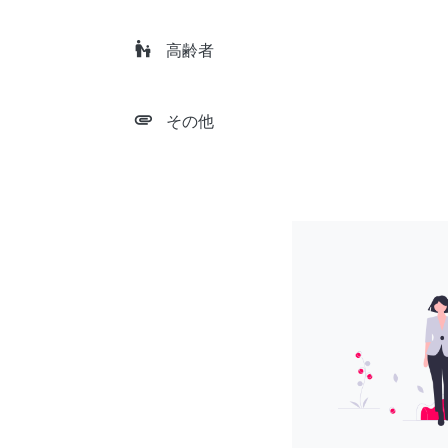
escalator_warning
高齢者
attachment
その他