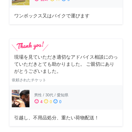
ワンボックス又はバイクで運びます
現場を見ていただき適切なアドバイス相談にのっ
ていただきとても助かりました。 ご親切にあり
がとうございました。
依頼されたチケット
男性
/
30代
/
愛知県
sentiment_satisfied
sentiment_neutral
sentiment_dissatisfied
4
0
0
引越し、不用品処分、重たい荷物配送！