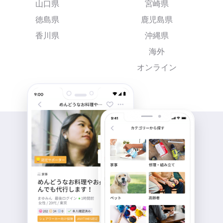
山口県
宮崎県
徳島県
鹿児島県
香川県
沖縄県
海外
オンライン