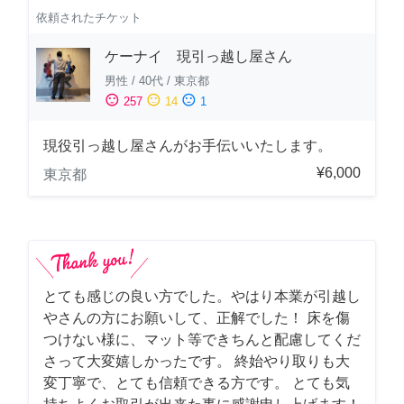
依頼されたチケット
ケーナイ 現引っ越し屋さん
男性
/
40代
/
東京都
sentiment_satisfied
sentiment_neutral
sentiment_dissatisfied
257
14
1
現役引っ越し屋さんがお手伝いいたします。
¥6,000
東京都
とても感じの良い方でした。やはり本業が引越し
やさんの方にお願いして、正解でした！ 床を傷
つけない様に、マット等できちんと配慮してくだ
さって大変嬉しかったです。 終始やり取りも大
変丁寧で、とても信頼できる方です。 とても気