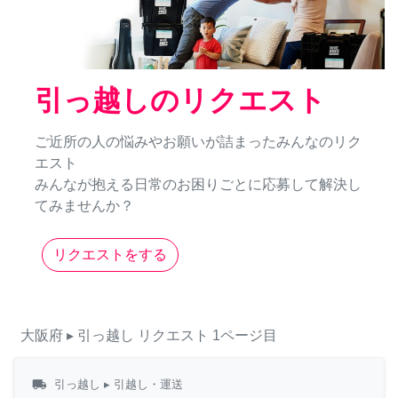
引っ越しのリクエスト
ご近所の人の悩みやお願いが詰まったみんなのリク
エスト
みんなが抱える日常のお困りごとに応募して解決し
てみませんか？
リクエストをする
大阪府
▸ 引っ越し
リクエスト
1ページ目
local_shipping
引っ越し
▸ 引越し・運送