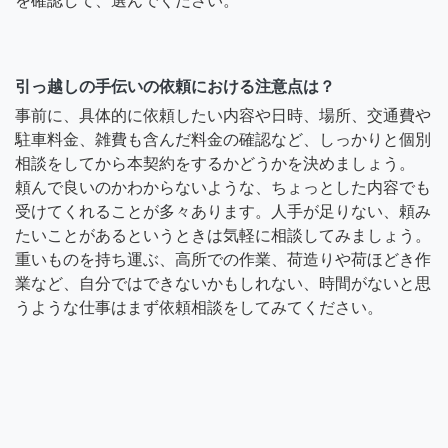
を確認して、選んでください。
引っ越しの手伝いの依頼における注意点は？
事前に、具体的に依頼したい内容や日時、場所、交通費や
駐車料金、雑費も含んだ料金の確認など、しっかりと個別
相談をしてから本契約をするかどうかを決めましょう。
頼んで良いのかわからないような、ちょっとした内容でも
受けてくれることが多々あります。人手が足りない、頼み
たいことがあるというときは気軽に相談してみましょう。
重いものを持ち運ぶ、高所での作業、荷造りや荷ほどき作
業など、自分ではできないかもしれない、時間がないと思
うような仕事はまず依頼相談をしてみてください。