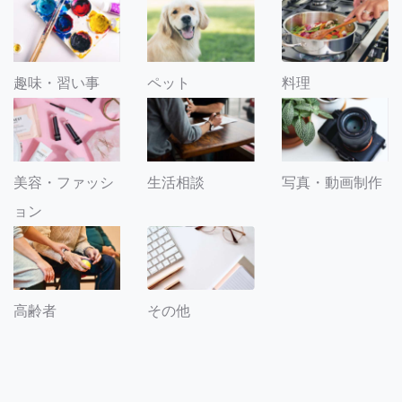
趣味・習い事
ペット
料理
美容・ファッシ
生活相談
写真・動画制作
ョン
その他
高齢者