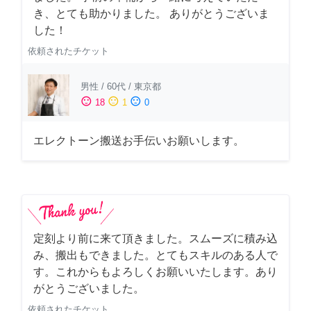
き、とても助かりました。 ありがとうございま
した！
依頼されたチケット
男性
/
60代
/
東京都
sentiment_satisfied
sentiment_neutral
sentiment_dissatisfied
18
1
0
エレクトーン搬送お手伝いお願いします。
定刻より前に来て頂きました。スムーズに積み込
み、搬出もできました。とてもスキルのある人で
す。これからもよろしくお願いいたします。あり
がとうございました。
依頼されたチケット