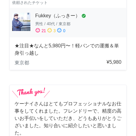
依頼されたチケット
Fukkey（ふっきー）
check_circle
男性
/
40代
/
東京都
sentiment_satisfied
sentiment_neutral
sentiment_dissatisfied
21
3
0
★注目★なんと5,980円〜！軽バンでの運搬＆単
身引っ越し
¥5,980
東京都
ケーナイさんはとてもプロフェッショナルなお仕
事をしてくれました。フレンドリーで、精度の高
いお手伝いをしていただき、どうもありがとうご
ざいました。知り合いに紹介したいと思いまし
た。