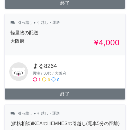
終了
local_shipping
引っ越し
▸ 引越し・運送
軽量物の配送
¥4,000
大阪府
まる8264
男性
/
30代
/
大阪府
sentiment_satisfied
sentiment_neutral
sentiment_dissatisfied
1
0
0
終了
local_shipping
引っ越し
▸ 引越し・運送
(価格相談)IKEAのHEMNESの引越し(電車5分の距離)