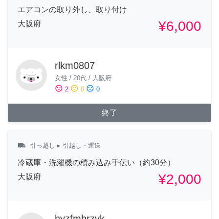
エアコンの取り外し、取り付け
¥6,000
大阪府
rlkm0807
女性
/
20代
/
大阪府
sentiment_satisfied
sentiment_neutral
sentiment_dissatisfied
2
0
0
終了
local_shipping
引っ越し
▸ 引越し・運送
冷蔵庫・洗濯機の積み込み手伝い（約30分）
¥2,000
大阪府
hyzfmhrzvk