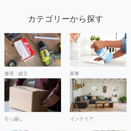
カテゴリーから探す
修理・組立
家事
引っ越し
インテリア