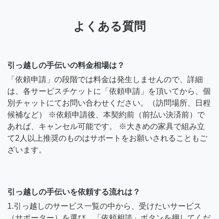
よくある質問
引っ越しの手伝いの料金相場は？
「依頼申請」の段階では料金は発生しませんので、詳細
は、各サービスチケットに「依頼申請」を頂いてから、個
別チャットにてお問い合わせください。（訪問場所、日程
候補など） ※依頼申請後、本契約前（前払い決済前）で
あれば、キャンセル可能です。 ※大きめの家具で組み立
て2人以上推奨のものはサポートをお願いされることもご
ざいます。
引っ越しの手伝いを依頼する流れは？
1.引っ越しのサービス一覧の中から、受けたいサービス
（サポーター）を選び、「依頼相談」ボタンを押してくだ