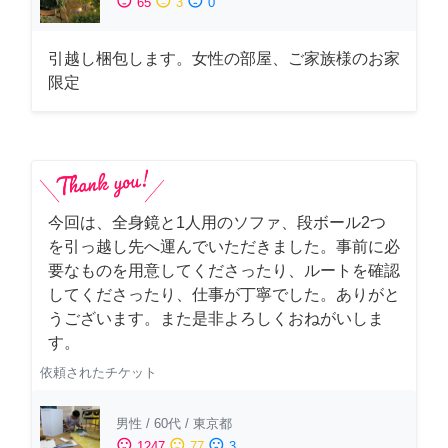
sentiment_satisfied
sentiment_neutral
sentiment_dissatisfied
65
3
0
引越し梱包します。女性の部屋、ご家族様のお家
限定
今回は、全身鏡と1人用のソファ、段ボール2つ
を引っ越し先へ運んでいただきました。事前に必
要なものを用意してくださったり、ルートを確認
してくださったり、仕事が丁寧でした。ありがと
うございます。また是非よろしくおねがいしま
す。
依頼されたチケット
男性
/
60代
/
東京都
sentiment_satisfied
sentiment_neutral
sentiment_dissatisfied
1247
77
3