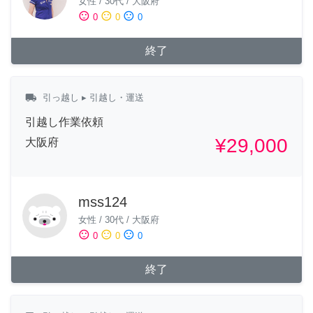
女性
/
30代
/
大阪府
sentiment_satisfied
sentiment_neutral
sentiment_dissatisfied
0
0
0
終了
local_shipping
引っ越し
▸ 引越し・運送
引越し作業依頼
¥29,000
大阪府
mss124
女性
/
30代
/
大阪府
sentiment_satisfied
sentiment_neutral
sentiment_dissatisfied
0
0
0
終了