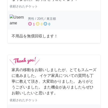
依頼されたチケット
男性
/
20代
/
東京都
sentiment_satisfied
sentiment_neutral
sentiment_dissatisfied
1
0
0
不用品を無償回収します！
家具の移動をお願いしましたが、とてもスムーズ
に進みました。 イケア家具についての質問も丁
寧に教えて頂き、大変助かりました。 ありがと
うございました。 また機会がありましたらぜひ
お願いしたいと思います。
依頼されたチケット