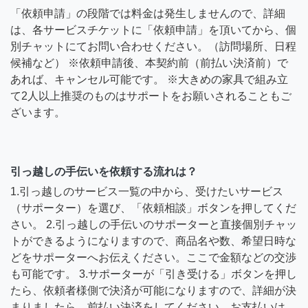
「依頼申請」の段階では料金は発生しませんので、詳細
は、各サービスチケットに「依頼申請」を頂いてから、個
別チャットにてお問い合わせください。（訪問場所、日程
候補など） ※依頼申請後、本契約前（前払い決済前）で
あれば、キャンセル可能です。 ※大きめの家具で組み立
て2人以上推奨のものはサポートをお願いされることもご
ざいます。
引っ越しの手伝いを依頼する流れは？
1.引っ越しのサービス一覧の中から、受けたいサービス
（サポーター）を選び、「依頼相談」ボタンを押してくだ
さい。 2.引っ越しの手伝いのサポーターと直接個別チャッ
トができるようになりますので、商品名や数、希望日時な
どをサポーターへお伝えください。ここで金額などの交渉
も可能です。 3.サポーターが「引き受ける」ボタンを押し
たら、依頼者様側で決済が可能になりますので、詳細が決
まりましたら、前払い決済をしてください。お支払いは、