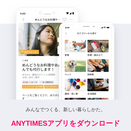
みんなでつくる、新しい暮らしかた。
ANYTIMESアプリをダウンロード