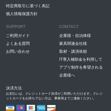
特定商取引に基づく表記
個人情報保護方針
SUPPORT
CONTACT
ご利用ガイド
企業様・自治体様
よくある質問
家具関連会社様
お問い合わせ
取材・講演依頼
IT導入補助金を利用して
アプリ制作を希望される
企業様へ
決済方法
お支払いは、クレジットカード決済がご利用いただけます。クレジ
ットカードをお持ちでない方は、事務局までご連絡ください。