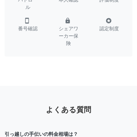
ル
smartphone
lock
stars
番号確認
シェアワ
認定制度
ーカー保
険
よくある質問
引っ越しの手伝いの料金相場は？