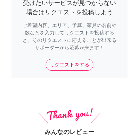
受けたいサービスが見つからない
場合はリクエストを投稿しよう
ご希望内容、エリア、予算、家具の名前や
数などを入力してリクエストを投稿する
と、そのリクエストに応えることが出来る
サポーターから応募が来ます！
リクエストをする
みんなのレビュー