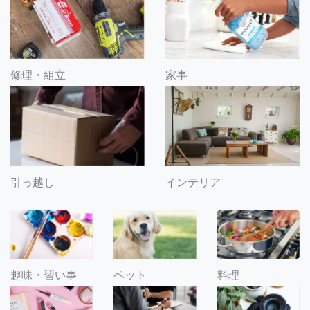
修理・組立
家事
引っ越し
インテリア
趣味・習い事
ペット
料理