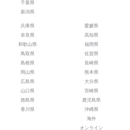
千葉県
新潟県
兵庫県
愛媛県
奈良県
高知県
和歌山県
福岡県
鳥取県
佐賀県
島根県
長崎県
岡山県
熊本県
広島県
大分県
山口県
宮崎県
徳島県
鹿児島県
香川県
沖縄県
海外
オンライン