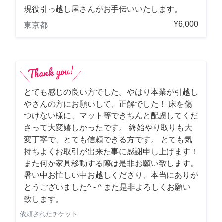
現役引っ越し屋さんがお手伝いいたします。
¥6,000
東京都
とても感じの良い方でした。やはり本業が引越し
やさんの方にお願いして、正解でした！ 床を傷
つけない様に、マット等できちんと配慮してくだ
さって大変嬉しかったです。 終始やり取りも大
変丁寧で、とても信頼できる方です。 とても気
持ちよくお取引が出来た事に感謝申し上げます！
また何か家具移動する際は是非お願い致します。
暑い中お忙しい中お越しくださり、本当にありが
とうございました^ - ^ また是非よろしくお願い
致します。
依頼されたチケット