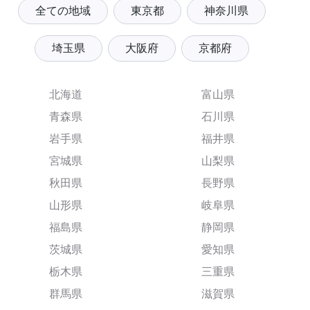
全ての地域
東京都
神奈川県
埼玉県
大阪府
京都府
北海道
富山県
青森県
石川県
岩手県
福井県
宮城県
山梨県
秋田県
長野県
山形県
岐阜県
福島県
静岡県
茨城県
愛知県
栃木県
三重県
群馬県
滋賀県