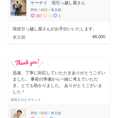
ケーナイ 現引っ越し屋さん
男性
/
40代
/
東京都
sentiment_satisfied
sentiment_neutral
sentiment_dissatisfied
257
14
1
現役引っ越し屋さんがお手伝いいたします。
¥6,000
東京都
迅速、丁寧に対応していただきありがとうござい
ました。 事前の準備から一緒に考えていただ
き、とても助かりました。 ありがとうございま
した！
依頼されたチケット
男性
/
60代
/
東京都