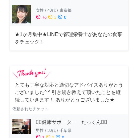
女性
/
40代
/
東京都
sentiment_satisfied
sentiment_neutral
sentiment_dissatisfied
76
3
0
★1か月集中★LINEで管理栄養士があなたの食事
をチェック！
とても丁寧な対応と適切なアドバイスありがとう
ございました^ ^ 引き続き教えて頂いたことを継
続していきます！ ありがとうございました★
依頼されたチケット
🏋️‍♂️健康サポーター たっくん🏋️‍♂️
男性
/
30代
/
千葉県
sentiment_satisfied
sentiment_neutral
sentiment_dissatisfied
1
1
0