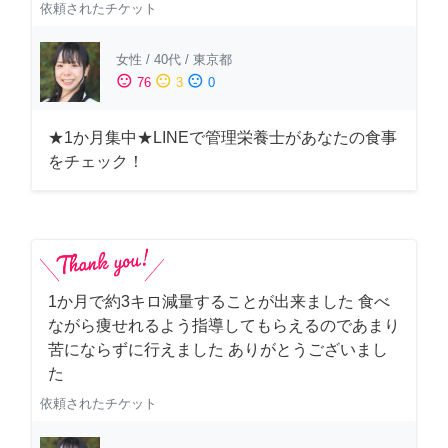
依頼されたチケット
女性
/
40代
/
東京都
sentiment_satisfied
sentiment_neutral
sentiment_dissatisfied
76
3
0
★1か月集中★LINEで管理栄養士があなたの食事
をチェック！
1か月で約3キロ減量することが出来ました 食べ
ながら痩せれるよう指導してもらえるのであまり
苦にならずに行えました ありがとうございまし
た
依頼されたチケット