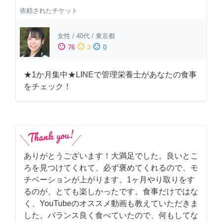
依頼されたチケット
女性
/
40代
/
東京都
sentiment_satisfied
sentiment_neutral
sentiment_dissatisfied
76
3
0
★1か月集中★LINEで管理栄養士があなたの食事
をチェック！
ありがとうございます！大満足でした。良いとこ
ろを見つけてくれて、必ず褒めてくれるので、モ
チベーションが上がります。1ヶ月やり取りをす
るのが、とても楽しかったです。食事だけではな
く、YouTubeのオススメ動画も教えていただきま
した。バランス良く食べていたので、何もしてな