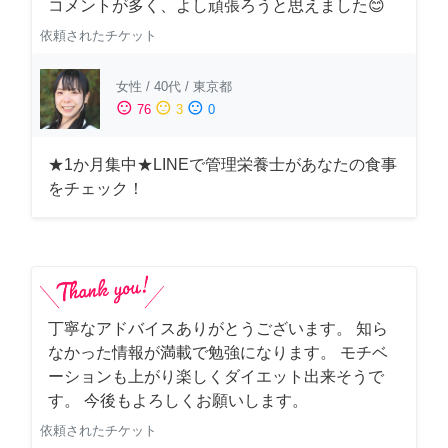
コメントが多く、よし頑張ろうと思えました😊
依頼されたチケット
女性
/
40代
/
東京都
sentiment_satisfied
sentiment_neutral
sentiment_dissatisfied
76
3
0
★1か月集中★LINEで管理栄養士があなたの食事
をチェック！
丁寧なアドバイスありがとうございます。 知ら
なかった情報が満載で勉強になります。 モチベ
ーションも上がり楽しくダイエット出来そうで
す。 今後もよろしくお願いします。
依頼されたチケット