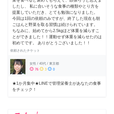
菜を食べると褒めてもらえて、頑張ろうと思えま
したし、 私に合いそうな食事の種類やとり方を
提案していただき、とても勉強になりました。
今回は1回の依頼のみですが、終了した現在も朝
ごはんと野菜を取る習慣は続けられています。
ちなみに、始めてから2.5kgほど体重を減らすこ
とができました！！運動せず体重を減らせたのは
初めてです。 ありがとうございました！！
依頼されたチケット
女性
/
40代
/
東京都
sentiment_satisfied
sentiment_neutral
sentiment_dissatisfied
76
3
0
★1か月集中★LINEで管理栄養士があなたの食事
をチェック！