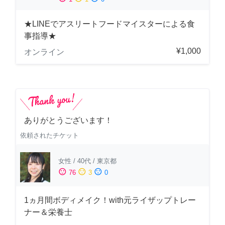
★LINEでアスリートフードマイスターによる食
事指導★
¥1,000
オンライン
ありがとうございます！
依頼されたチケット
女性
/
40代
/
東京都
sentiment_satisfied
sentiment_neutral
sentiment_dissatisfied
76
3
0
1ヵ月間ボディメイク！with元ライザップトレー
ナー＆栄養士