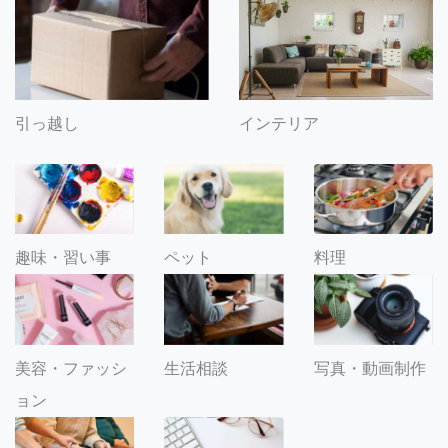
引っ越し
インテリア
趣味・習い事
ペット
料理
美容・ファッシ
生活相談
写真・動画制作
ョン