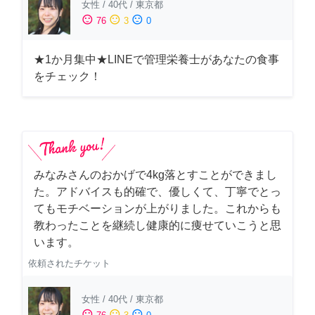
女性
/
40代
/
東京都
sentiment_satisfied
sentiment_neutral
sentiment_dissatisfied
76
3
0
★1か月集中★LINEで管理栄養士があなたの食事
をチェック！
みなみさんのおかげで4kg落とすことができまし
た。アドバイスも的確で、優しくて、丁寧でとっ
てもモチベーションが上がりました。これからも
教わったことを継続し健康的に痩せていこうと思
います。
依頼されたチケット
女性
/
40代
/
東京都
sentiment_satisfied
sentiment_neutral
sentiment_dissatisfied