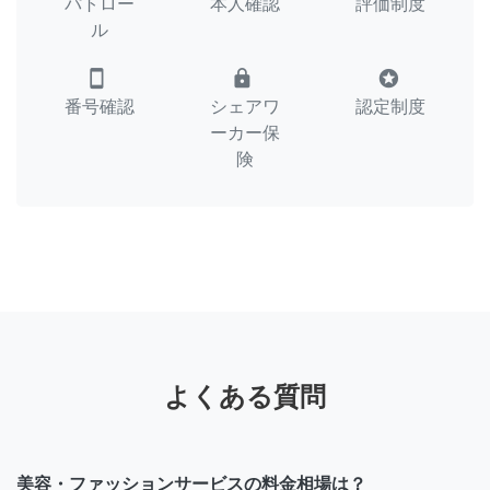
パトロー
本人確認
評価制度
ル
smartphone
lock
stars
番号確認
シェアワ
認定制度
ーカー保
険
よくある質問
美容・ファッションサービスの料金相場は？