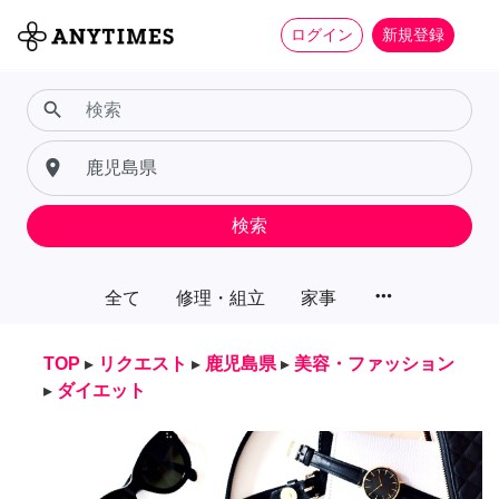
ログイン
新規登録
search
place
検索
more_horiz
全て
修理・組立
家事
TOP
▸
リクエスト
▸
鹿児島県
▸
美容・ファッション
▸
ダイエット