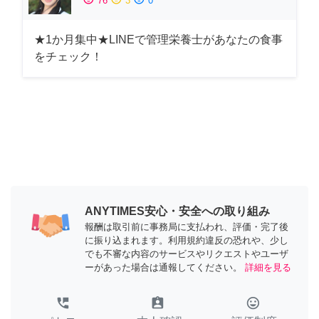
76
3
0
★1か月集中★LINEで管理栄養士があなたの食事
をチェック！
ANYTIMES安心・安全への取り組み
報酬は取引前に事務局に支払われ、評価・完了後
に振り込まれます。利用規約違反の恐れや、少し
でも不審な内容のサービスやリクエストやユーザ
ーがあった場合は通報してください。
詳細を見る
perm_phone_msg
assignment_ind
tag_faces