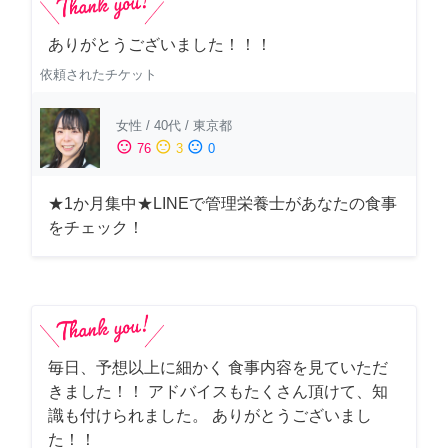
ありがとうございました！！！
依頼されたチケット
女性
/
40代
/
東京都
sentiment_satisfied
sentiment_neutral
sentiment_dissatisfied
76
3
0
★1か月集中★LINEで管理栄養士があなたの食事
をチェック！
毎日、予想以上に細かく 食事内容を見ていただ
きました！！ アドバイスもたくさん頂けて、知
識も付けられました。 ありがとうございまし
た！！