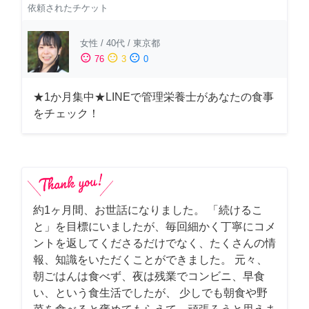
依頼されたチケット
女性
/
40代
/
東京都
sentiment_satisfied
sentiment_neutral
sentiment_dissatisfied
76
3
0
★1か月集中★LINEで管理栄養士があなたの食事
をチェック！
約1ヶ月間、お世話になりました。 「続けるこ
と」を目標にいましたが、毎回細かく丁寧にコメ
ントを返してくださるだけでなく、たくさんの情
報、知識をいただくことができました。 元々、
朝ごはんは食べず、夜は残業でコンビニ、早食
い、という食生活でしたが、 少しでも朝食や野