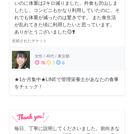
いのに体重は2キロ減りました。外食も沢山しま
したし、コンビニもかなり利用していたのに、そ
れでも体重が減ったのは驚きです。 また食生活
が乱れてきた頃に利用したいと思っています。
ありがとうございました😊❣️
依頼されたチケット
女性
/
40代
/
東京都
sentiment_satisfied
sentiment_neutral
sentiment_dissatisfied
76
3
0
★1か月集中★LINEで管理栄養士があなたの食事
をチェック！
毎日、丁寧に説明してくださいました。前向きな