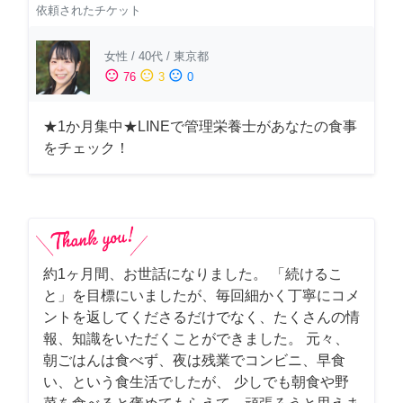
依頼されたチケット
女性
/
40代
/
東京都
sentiment_satisfied
sentiment_neutral
sentiment_dissatisfied
76
3
0
★1か月集中★LINEで管理栄養士があなたの食事
をチェック！
約1ヶ月間、お世話になりました。 「続けるこ
と」を目標にいましたが、毎回細かく丁寧にコメ
ントを返してくださるだけでなく、たくさんの情
報、知識をいただくことができました。 元々、
朝ごはんは食べず、夜は残業でコンビニ、早食
い、という食生活でしたが、 少しでも朝食や野