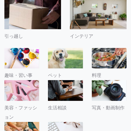
引っ越し
インテリア
趣味・習い事
ペット
料理
美容・ファッシ
生活相談
写真・動画制作
ョン