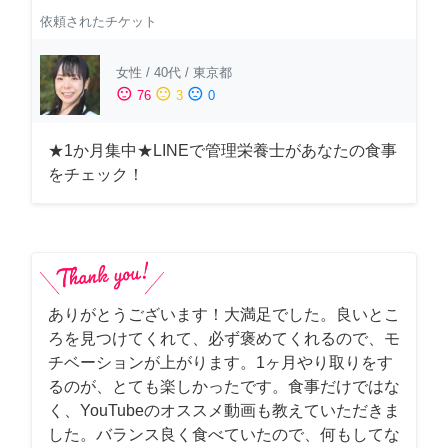
依頼されたチケット
女性
/
40代
/
東京都
sentiment_satisfied
sentiment_neutral
sentiment_dissatisfied
76
3
0
★1か月集中★LINEで管理栄養士があなたの食事
をチェック！
ありがとうございます！大満足でした。良いとこ
ろを見つけてくれて、必ず褒めてくれるので、モ
チベーションが上がります。1ヶ月やり取りをす
るのが、とても楽しかったです。食事だけではな
く、YouTubeのオススメ動画も教えていただきま
した。バランス良く食べていたので、何もしてな