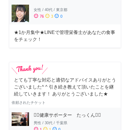
女性
/
40代
/
東京都
sentiment_satisfied
sentiment_neutral
sentiment_dissatisfied
76
3
0
★1か月集中★LINEで管理栄養士があなたの食事
をチェック！
とても丁寧な対応と適切なアドバイスありがとう
ございました^ ^ 引き続き教えて頂いたことを継
続していきます！ ありがとうございました★
依頼されたチケット
🏋️‍♂️健康サポーター たっくん🏋️‍♂️
男性
/
30代
/
千葉県
sentiment_satisfied
sentiment_neutral
sentiment_dissatisfied
1
1
0