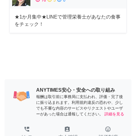
76
3
0
★1か月集中★LINEで管理栄養士があなたの食事
をチェック！
ANYTIMES安心・安全への取り組み
報酬は取引前に事務局に支払われ、評価・完了後
に振り込まれます。利用規約違反の恐れや、少し
でも不審な内容のサービスやリクエストやユーザ
ーがあった場合は通報してください。
詳細を見る
perm_phone_msg
assignment_ind
tag_faces