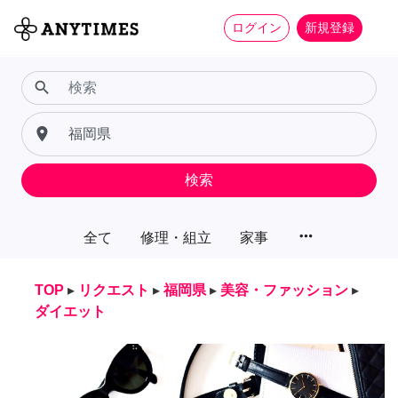
ログイン
新規登録
search
place
検索
more_horiz
全て
修理・組立
家事
TOP
▸
リクエスト
▸
福岡県
▸
美容・ファッション
▸
ダイエット