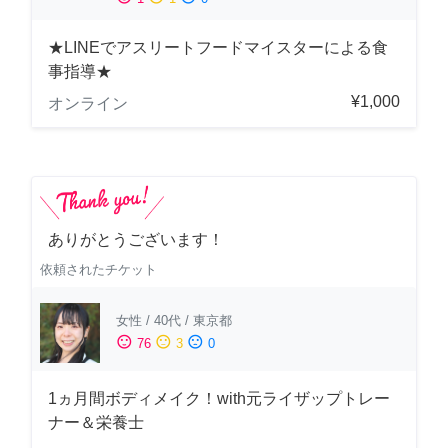
★LINEでアスリートフードマイスターによる食
事指導★
¥1,000
オンライン
ありがとうございます！
依頼されたチケット
女性
/
40代
/
東京都
sentiment_satisfied
sentiment_neutral
sentiment_dissatisfied
76
3
0
1ヵ月間ボディメイク！with元ライザップトレー
ナー＆栄養士