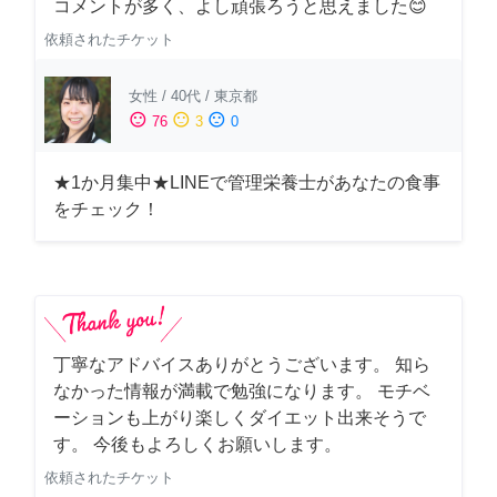
コメントが多く、よし頑張ろうと思えました😊
依頼されたチケット
女性
/
40代
/
東京都
sentiment_satisfied
sentiment_neutral
sentiment_dissatisfied
76
3
0
★1か月集中★LINEで管理栄養士があなたの食事
をチェック！
丁寧なアドバイスありがとうございます。 知ら
なかった情報が満載で勉強になります。 モチベ
ーションも上がり楽しくダイエット出来そうで
す。 今後もよろしくお願いします。
依頼されたチケット