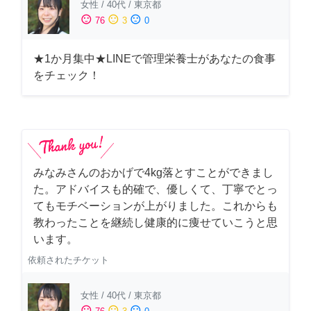
女性
/
40代
/
東京都
sentiment_satisfied
sentiment_neutral
sentiment_dissatisfied
76
3
0
★1か月集中★LINEで管理栄養士があなたの食事
をチェック！
みなみさんのおかげで4kg落とすことができまし
た。アドバイスも的確で、優しくて、丁寧でとっ
てもモチベーションが上がりました。これからも
教わったことを継続し健康的に痩せていこうと思
います。
依頼されたチケット
女性
/
40代
/
東京都
sentiment_satisfied
sentiment_neutral
sentiment_dissatisfied