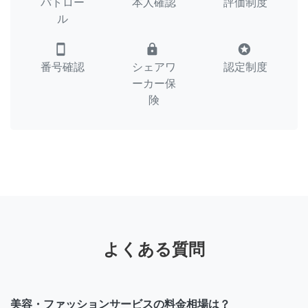
パトロー
本人確認
評価制度
ル
smartphone
lock
stars
番号確認
シェアワ
認定制度
ーカー保
険
よくある質問
美容・ファッションサービスの料金相場は？