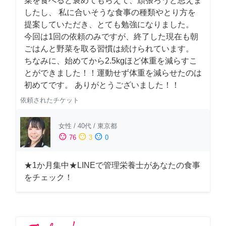
菜を食べると褒めてもらえて、頑張ろうと思えま
したし、 私に合いそうな食事の種類やとり方を
提案していただき、とても勉強になりました。
今回は1回の依頼のみですが、終了した現在も朝
ごはんと野菜を取る習慣は続けられています。
ちなみに、始めてから2.5kgほど体重を減らすこ
とができました！！運動せず体重を減らせたのは
初めてです。 ありがとうございました！！
依頼されたチケット
女性
/
40代
/
東京都
sentiment_satisfied
sentiment_neutral
sentiment_dissatisfied
76
3
0
★1か月集中★LINEで管理栄養士があなたの食事
をチェック！