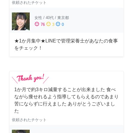
依頼されたチケット
女性
/
40代
/
東京都
sentiment_satisfied
sentiment_neutral
sentiment_dissatisfied
76
3
0
★1か月集中★LINEで管理栄養士があなたの食事
をチェック！
1か月で約3キロ減量することが出来ました 食べ
ながら痩せれるよう指導してもらえるのであまり
苦にならずに行えました ありがとうございまし
た
依頼されたチケット