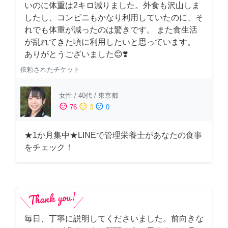
いのに体重は2キロ減りました。外食も沢山しま
したし、コンビニもかなり利用していたのに、そ
れでも体重が減ったのは驚きです。 また食生活
が乱れてきた頃に利用したいと思っています。
ありがとうございました😊❣️
依頼されたチケット
女性
/
40代
/
東京都
sentiment_satisfied
sentiment_neutral
sentiment_dissatisfied
76
3
0
★1か月集中★LINEで管理栄養士があなたの食事
をチェック！
毎日、丁寧に説明してくださいました。前向きな