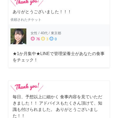
ありがとうございました！！！
依頼されたチケット
女性
/
40代
/
東京都
sentiment_satisfied
sentiment_neutral
sentiment_dissatisfied
76
3
0
★1か月集中★LINEで管理栄養士があなたの食事
をチェック！
毎日、予想以上に細かく 食事内容を見ていただ
きました！！ アドバイスもたくさん頂けて、知
識も付けられました。 ありがとうございまし
た！！