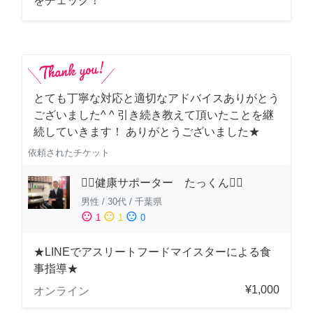
をチェック！
とても丁寧な対応と適切なアドバイスありがとう
ございました^ ^ 引き続き教えて頂いたことを継
続していきます！ ありがとうございました★
依頼されたチケット
🏋️‍♂️健康サポーター たっくん🏋️‍♂️
男性
/
30代
/
千葉県
sentiment_satisfied
sentiment_neutral
sentiment_dissatisfied
1
1
0
★LINEでアスリートフードマイスターによる食
事指導★
¥1,000
オンライン