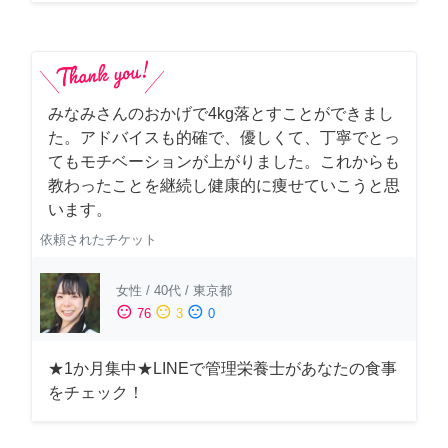
みなみさんのおかげで4kg落とすことができまし
た。アドバイスも的確で、優しくて、丁寧でとっ
てもモチベーションが上がりました。これからも
教わったことを継続し健康的に痩せていこうと思
います。
依頼されたチケット
女性
/
40代
/
東京都
sentiment_satisfied
sentiment_neutral
sentiment_dissatisfied
76
3
0
★1か月集中★LINEで管理栄養士があなたの食事
をチェック！