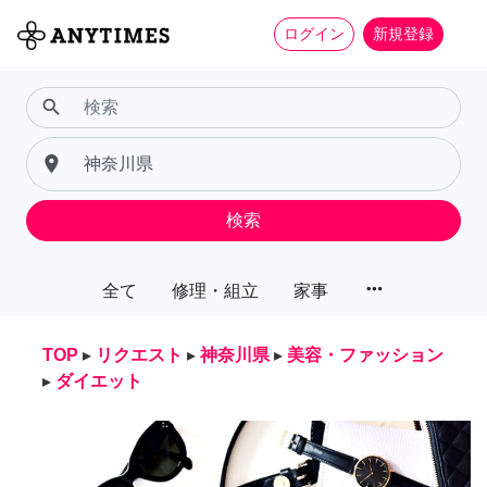
ログイン
新規登録
search
place
検索
more_horiz
全て
修理・組立
家事
TOP
▸
リクエスト
▸
神奈川県
▸
美容・ファッション
▸
ダイエット