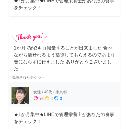
★1か月集中★LINEで管理栄養士があなたの食事
をチェック！
1か月で約3キロ減量することが出来ました 食べ
ながら痩せれるよう指導してもらえるのであまり
苦にならずに行えました ありがとうございまし
た
依頼されたチケット
女性
/
40代
/
東京都
sentiment_satisfied
sentiment_neutral
sentiment_dissatisfied
76
3
0
★1か月集中★LINEで管理栄養士があなたの食事
をチェック！