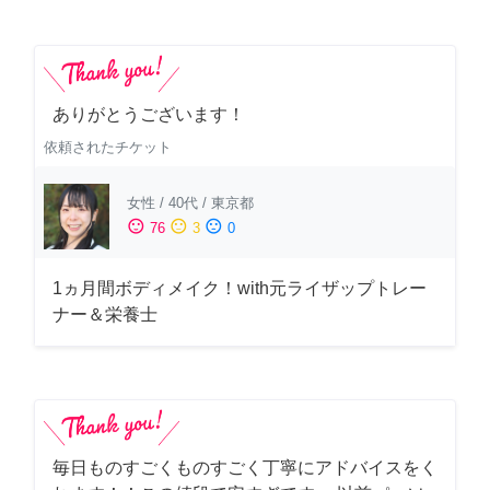
ありがとうございます！
依頼されたチケット
女性
/
40代
/
東京都
sentiment_satisfied
sentiment_neutral
sentiment_dissatisfied
76
3
0
1ヵ月間ボディメイク！with元ライザップトレー
ナー＆栄養士
毎日ものすごくものすごく丁寧にアドバイスをく