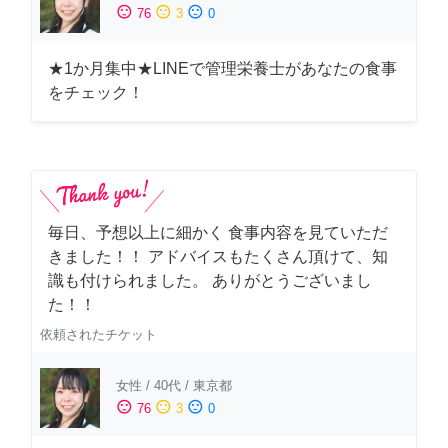
sentiment_satisfied
sentiment_neutral
sentiment_dissatisfied
76
3
0
★1か月集中★LINEで管理栄養士があなたの食事
をチェック！
毎日、予想以上に細かく 食事内容を見ていただ
きました！！ アドバイスもたくさん頂けて、知
識も付けられました。 ありがとうございまし
た！！
依頼されたチケット
女性
/
40代
/
東京都
sentiment_satisfied
sentiment_neutral
sentiment_dissatisfied
76
3
0