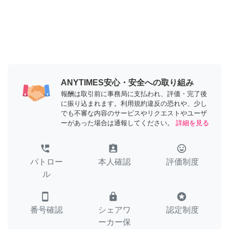
ANYTIMES安心・安全への取り組み
報酬は取引前に事務局に支払われ、評価・完了後
に振り込まれます。利用規約違反の恐れや、少し
でも不審な内容のサービスやリクエストやユーザ
ーがあった場合は通報してください。
詳細を見る
perm_phone_msg
assignment_ind
tag_faces
パトロー
本人確認
評価制度
ル
smartphone
lock
stars
番号確認
シェアワ
認定制度
ーカー保