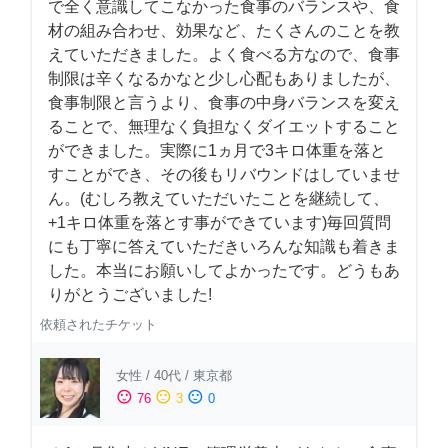
で全く意識してこなかった食事のバランスや、食
材の組み合わせ、効果など、たくさんのことを教
えていただきました。よく食べる方なので、食事
制限は辛くなるかなと少し心配もありましたが、
食事制限と言うより、食事の中身バランスを変え
ることで、無理なく負担なくダイエットすること
ができました。実際に1ヵ月で3キロ体重を落と
すことができ、その後もリバウンドはしていませ
ん。(むしろ教えていただいたことを継続して、
+1キロ体重を落とす事ができています)毎回質問
にも丁寧に答えていただきいろんな知識も着きま
した。本当にお願いしてよかったです。どうもあ
りがとうございました!
依頼されたチケット
女性
/
40代
/
東京都
sentiment_satisfied
sentiment_neutral
sentiment_dissatisfied
76
3
0