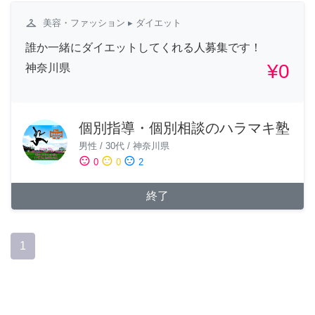
checkroom
美容・ファッション
▸ ダイエット
誰か一緒にダイエットしてくれる人募集です！
¥0
神奈川県
個別指導・個別相談のハラマキ塾
男性
/
30代
/
神奈川県
sentiment_satisfied
sentiment_neutral
sentiment_dissatisfied
0
0
2
終了
1