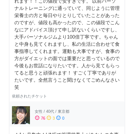
れます！！この値段で安すぎです。 以前パーソ
ナルトレーニングに通っていて、同じように管理
栄養士の方と毎日やりとりしていたことがあった
のですが、値段も高かったので、この値段でこん
なにアドバイス頂けて申し訳ないくらいですし、
大手パーソナルジムより100倍丁寧です。ちゃん
と中身も見てくれますし、私の生活に合わせて食
事指導してくれます。運動も大事ですが、食事の
方がダイエットの面では重要だと思っているので
今後もお世話になりたいです。人から見てもらっ
てると思うと頑張れます！ すごく丁寧でありが
たいです。全然言うこと聞けなくてごめんなさい
笑
依頼されたチケット
女性
/
40代
/
東京都
sentiment_satisfied
sentiment_neutral
sentiment_dissatisfied
76
3
0