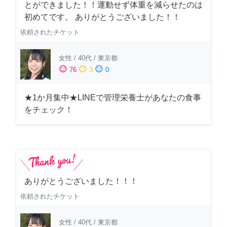
とができました！！運動せず体重を減らせたのは
初めてです。 ありがとうございました！！
依頼されたチケット
女性
/
40代
/
東京都
sentiment_satisfied
sentiment_neutral
sentiment_dissatisfied
76
3
0
★1か月集中★LINEで管理栄養士があなたの食事
をチェック！
ありがとうございました！！！
依頼されたチケット
女性
/
40代
/
東京都