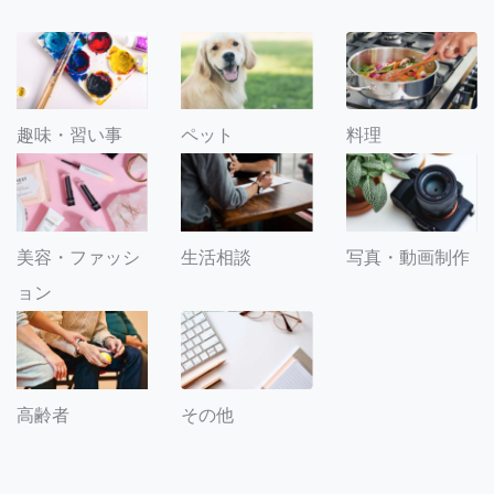
趣味・習い事
ペット
料理
美容・ファッシ
生活相談
写真・動画制作
ョン
その他
高齢者