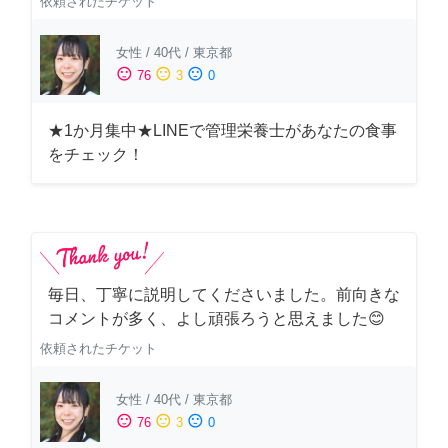
依頼されたチケット
女性
/
40代
/
東京都
sentiment_satisfied
sentiment_neutral
sentiment_dissatisfied
76
3
0
★1か月集中★LINEで管理栄養士があなたの食事
をチェック！
毎日、丁寧に説明してくださいました。前向きな
コメントが多く、よし頑張ろうと思えました😊
依頼されたチケット
女性
/
40代
/
東京都
sentiment_satisfied
sentiment_neutral
sentiment_dissatisfied
76
3
0