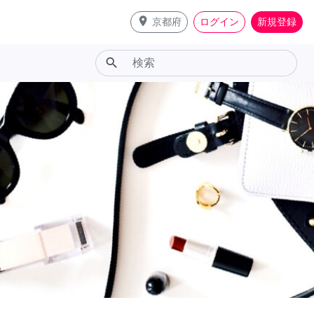
place
京都府
ログイン
新規登録
search