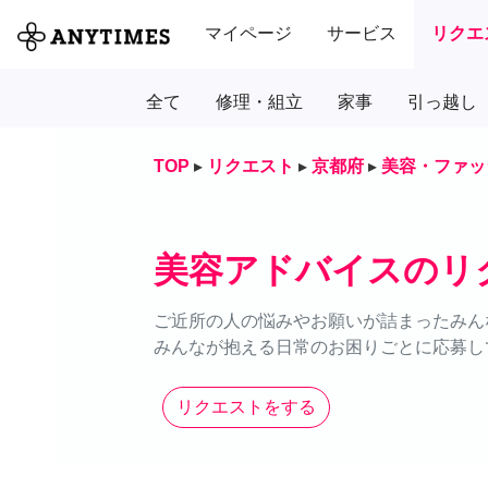
マイページ
サービス
リクエ
全て
修理・組立
家事
引っ越し
TOP
▸
リクエスト
▸
京都府
▸
美容・ファッ
美容アドバイスのリ
ご近所の人の悩みやお願いが詰まったみん
みんなが抱える日常のお困りごとに応募し
リクエストをする