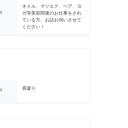
ネイル、マツエク、ヘア、ヨ
都
ガ等美容関連のお仕事をされ
ている方、お話お伺いさせて
ください！
肩凝り
都