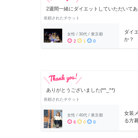
2週間一緒にダイエットしていただいて
依頼されたチケット
ダイ
女性
/
30代
/
東京都
か？
sentiment_satisfied
sentiment_neutral
sentiment_dissatisfied
2
1
0
ありがとうございました(*^_^*)
依頼されたチケット
女装
女性
/
40代
/
東京都
る方
sentiment_satisfied
sentiment_neutral
sentiment_dissatisfied
6
0
0