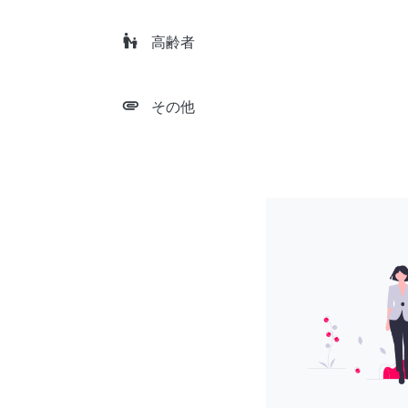
escalator_warning
高齢者
attachment
その他