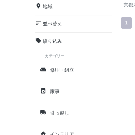
京都
place
地域
sort
1
並べ替え
local_offer
絞り込み
カテゴリー
weekend
修理・組立
local_laundry_service
家事
local_shipping
引っ越し
home
インテリア