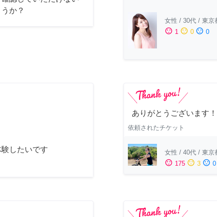
ょうか？
女性
/
30代
/
東京
sentiment_satisfied
sentiment_neutral
sentiment_dissatisfied
1
0
0
ありがとうございます！
依頼されたチケット
体験したいです
女性
/
40代
/
東京
sentiment_satisfied
sentiment_neutral
sentiment_dissatisfied
175
3
0