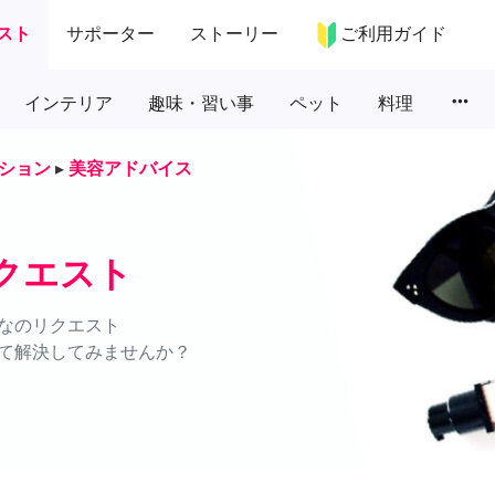
スト
サポーター
ストーリー
ご利用ガイド
more_horiz
インテリア
趣味・習い事
ペット
料理
ション
▸
美容アドバイス
クエスト
なのリクエスト
て解決してみませんか？