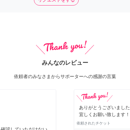
みんなのレビュー
依頼者のみなさまからサポーターへの感謝の言葉
ありがとうございました
宜しくお願い致します！
依頼されたチケット
を確認していただけない