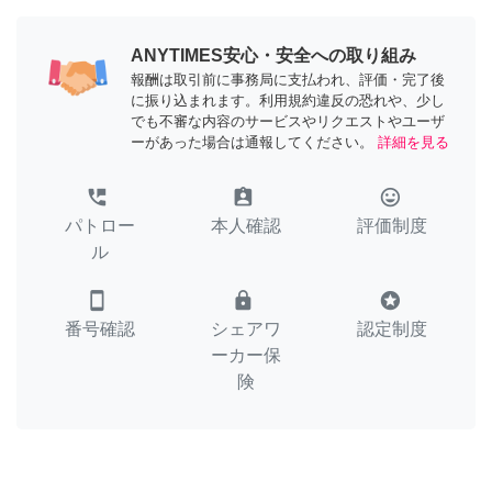
ANYTIMES安心・安全への取り組み
報酬は取引前に事務局に支払われ、評価・完了後
に振り込まれます。利用規約違反の恐れや、少し
でも不審な内容のサービスやリクエストやユーザ
ーがあった場合は通報してください。
詳細を見る
perm_phone_msg
assignment_ind
tag_faces
パトロー
本人確認
評価制度
ル
smartphone
lock
stars
番号確認
シェアワ
認定制度
ーカー保
険