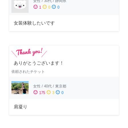
女性
/
30代
/
静岡県
sentiment_satisfied
sentiment_neutral
sentiment_dissatisfied
1
0
0
女装体験したいです
ありがとうございます！
依頼されたチケット
女性
/
40代
/
東京都
sentiment_satisfied
sentiment_neutral
sentiment_dissatisfied
175
3
0
肩凝り