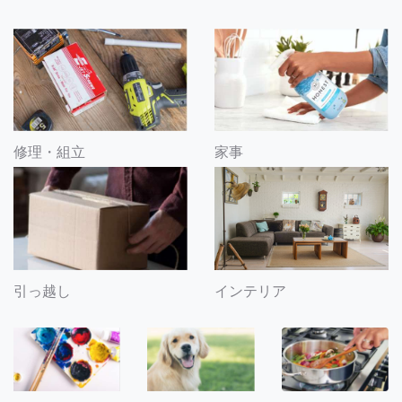
修理・組立
家事
引っ越し
インテリア