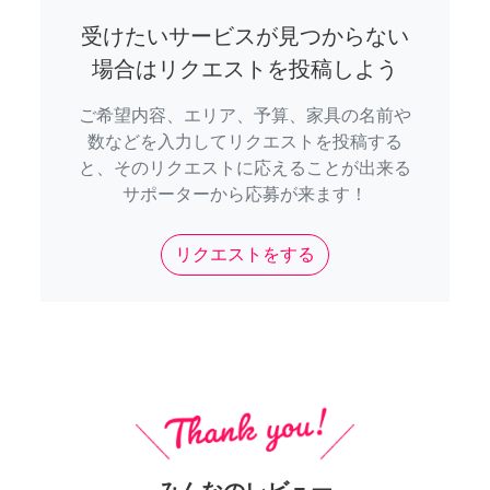
受けたいサービスが見つからない
場合はリクエストを投稿しよう
ご希望内容、エリア、予算、家具の名前や
数などを入力してリクエストを投稿する
と、そのリクエストに応えることが出来る
サポーターから応募が来ます！
リクエストをする