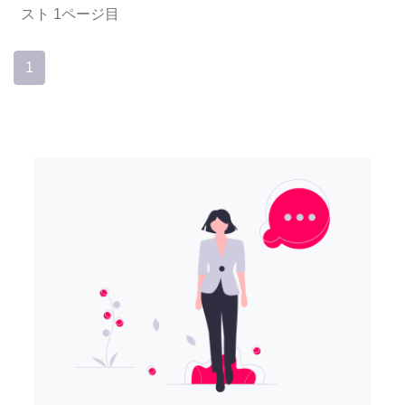
スト
1ページ目
1