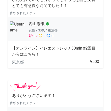
とても有意義な時間でした！！
依頼されたチケット
内山陽瀬
check_circle
女性
/
30代
/
東京都
sentiment_satisfied
sentiment_neutral
sentiment_dissatisfied
12
0
0
【オンライン】バレエストレッチ30min #2回目
からはこちら！
¥500
東京都
ありがとうございます！
依頼されたチケット