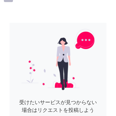
受けたいサービスが見つからない
場合はリクエストを投稿しよう