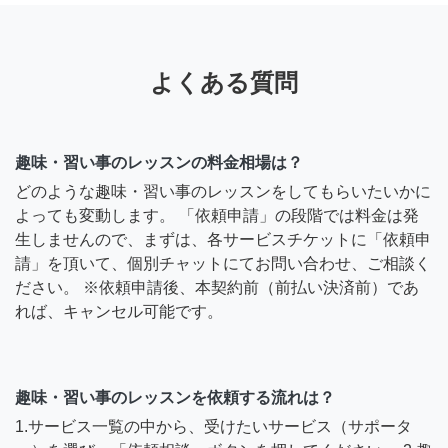
よくある質問
趣味・習い事のレッスンの料金相場は？
どのような趣味・習い事のレッスンをしてもらいたいかに
よっても変動します。 「依頼申請」の段階では料金は発
生しませんので、まずは、各サービスチケットに「依頼申
請」を頂いて、個別チャットにてお問い合わせ、ご相談く
ださい。 ※依頼申請後、本契約前（前払い決済前）であ
れば、キャンセル可能です。
趣味・習い事のレッスンを依頼する流れは？
1.サービス一覧の中から、受けたいサービス（サポータ