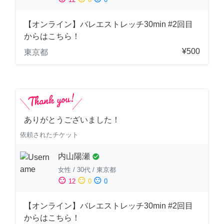
【オンライン】バレエストレッチ30min #2回目
からはこちら！
¥500
東京都
ありがとうございました！
依頼されたチケット
内山陽瀬
check_circle
女性
/
30代
/
東京都
sentiment_satisfied
sentiment_neutral
sentiment_dissatisfied
12
0
0
【オンライン】バレエストレッチ30min #2回目
からはこちら！