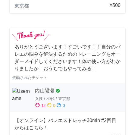
¥500
東京都
ありがとうございます！すごいです！！自分のバ
レエの悩みを解決するためのトレーニングをオー
ダーメイドしてくださいます！体の使い方がわか
りましたか！おうちでもやってみる！
依頼されたチケット
内山陽瀬
check_circle
女性
/
30代
/
東京都
sentiment_satisfied
sentiment_neutral
sentiment_dissatisfied
12
0
0
【オンライン】バレエストレッチ30min #2回目
からはこちら！