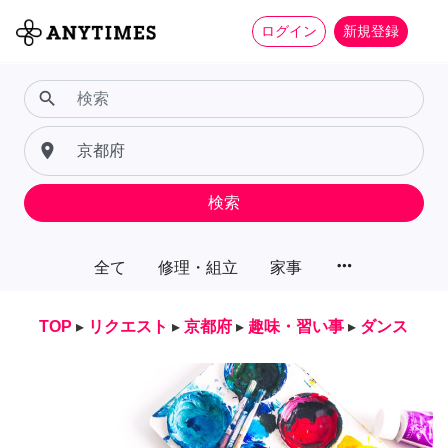
ログイン
新規登録
search
place
検索
more_horiz
全て
修理・組立
家事
TOP
▸
リクエスト
▸
京都府
▸
趣味・習い事
▸
ダンス