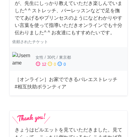
が、先生にしっかり教えていただき楽しんでいま
した^ ^ ストレッチ、バーレッスンなどで足を撫
でてあげるやプリンセスのようになどわかりやす
い言葉を使って指導いただきオンラインでも十分
伝わりました^ ^ お友達にもすすめたいです。
依頼されたチケット
女性
/
30代
/
東京都
sentiment_satisfied
sentiment_neutral
sentiment_dissatisfied
12
0
0
［オンライン］お家でできるバレエストレッチ
#相互扶助ボランティア
きょうはピルエットを見ていただきました。見て