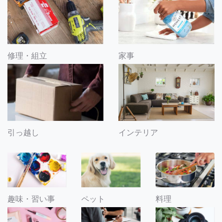
修理・組立
家事
引っ越し
インテリア
趣味・習い事
ペット
料理