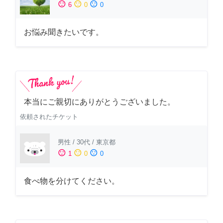
sentiment_satisfied
sentiment_neutral
sentiment_dissatisfied
6
0
0
お悩み聞きたいです。
本当にご親切にありがとうございました。
依頼されたチケット
男性
/
30代
/
東京都
sentiment_satisfied
sentiment_neutral
sentiment_dissatisfied
1
0
0
食べ物を分けてください。