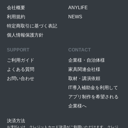
会社概要
ANYLIFE
利用規約
NEWS
特定商取引に基づく表記
個人情報保護方針
SUPPORT
CONTACT
ご利用ガイド
企業様・自治体様
よくある質問
家具関連会社様
お問い合わせ
取材・講演依頼
IT導入補助金を利用して
アプリ制作を希望される
企業様へ
決済方法
お支払いは、クレジットカード決済がご利用いただけます。クレジ