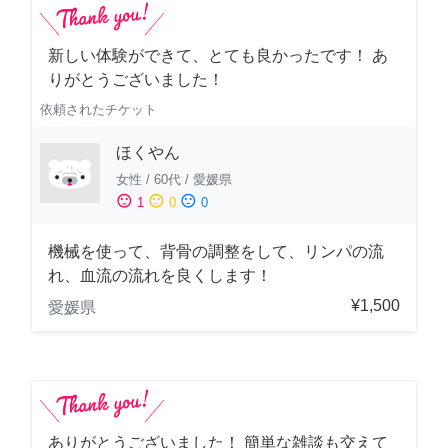
新しい体験ができて、とても良かったです！ あ
りがとうございました！
依頼されたチケット
ほくやん
女性
/
60代
/
愛媛県
sentiment_satisfied
sentiment_neutral
sentiment_dissatisfied
1
0
0
機械を使って、背骨の調整をして、リンパの流
れ、血流の流れを良くします！
¥1,500
愛媛県
ありがとうございました！ 簡単な雑談も交えて