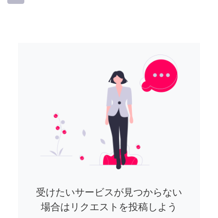
受けたいサービスが見つからない
場合はリクエストを投稿しよう