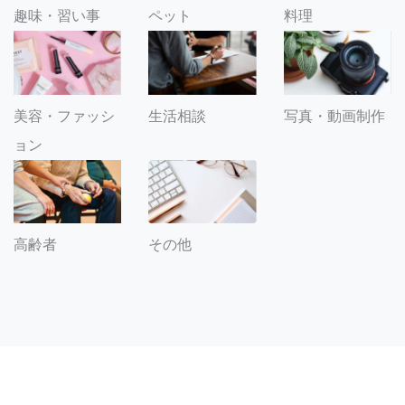
趣味・習い事
ペット
料理
美容・ファッシ
生活相談
写真・動画制作
ョン
その他
高齢者