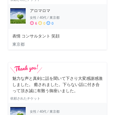
アロマロマ
女性
/
40代
/
東京都
sentiment_satisfied
sentiment_neutral
sentiment_dissatisfied
6
0
0
表情 コンサルタント 笑顔
東京都
魅力な声と真剣に話を聞いて下さり大変感謝感激
しました。 癒されました。下らない話に付き合
って頂き誠に有難う御座いました。
依頼されたチケット
女性
/
40代
/
東京都