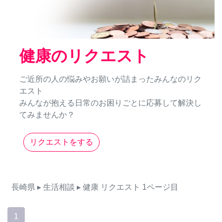
健康のリクエスト
ご近所の人の悩みやお願いが詰まったみんなのリク
エスト
みんなが抱える日常のお困りごとに応募して解決し
てみませんか？
リクエストをする
長崎県
▸ 生活相談
▸ 健康
リクエスト
1ページ目
1