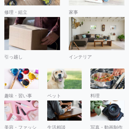
修理・組立
家事
引っ越し
インテリア
趣味・習い事
ペット
料理
美容・ファッシ
生活相談
写真・動画制作