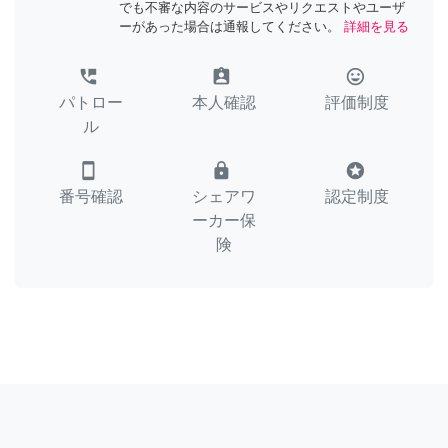
でも不審な内容のサービスやリクエストやユーザ
ーがあった場合は通報してください。
詳細を見る
perm_phone_msg
assignment_ind
tag_faces
パトロー
本人確認
評価制度
ル
smartphone
lock
stars
番号確認
シェアワ
認定制度
ーカー保
険