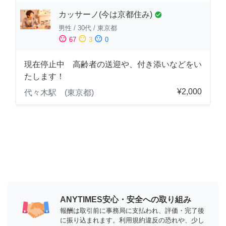
カッサーノ(今は京都住み)
check_circle
男性
/
30代
/
東京都
sentiment_satisfied
sentiment_neutral
sentiment_dissatisfied
67
3
0
現在停止中 高齢者の送迎や、付き添いなどをい
たします！
¥2,000
代々木駅 (東京都)
ANYTIMES安心・安全への取り組み
報酬は取引前に事務局に支払われ、評価・完了後
に振り込まれます。利用規約違反の恐れや、少し