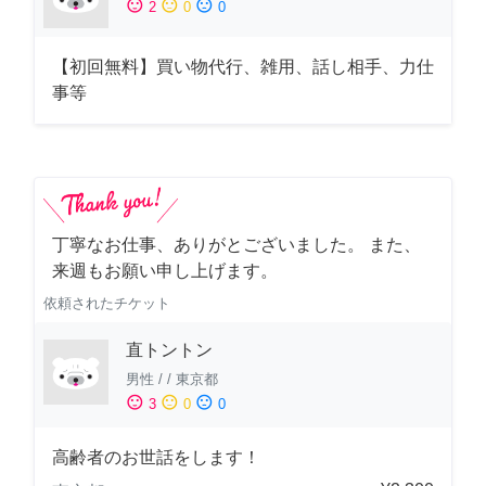
sentiment_satisfied
sentiment_neutral
sentiment_dissatisfied
2
0
0
【初回無料】買い物代行、雑用、話し相手、力仕
事等
丁寧なお仕事、ありがとございました。 また、
来週もお願い申し上げます。
依頼されたチケット
直トントン
男性
/
/
東京都
sentiment_satisfied
sentiment_neutral
sentiment_dissatisfied
3
0
0
高齢者のお世話をします！