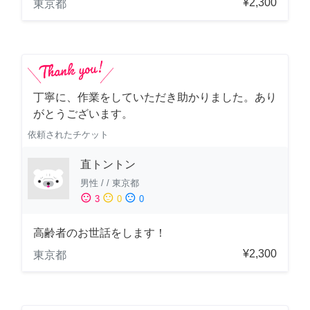
¥2,300
東京都
丁寧に、作業をしていただき助かりました。あり
がとうございます。
依頼されたチケット
直トントン
男性
/
/
東京都
sentiment_satisfied
sentiment_neutral
sentiment_dissatisfied
3
0
0
高齢者のお世話をします！
¥2,300
東京都