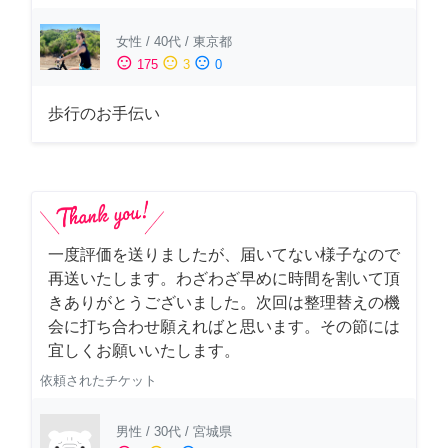
女性
/
40代
/
東京都
sentiment_satisfied
sentiment_neutral
sentiment_dissatisfied
175
3
0
歩行のお手伝い
一度評価を送りましたが、届いてない様子なので
再送いたします。わざわざ早めに時間を割いて頂
きありがとうございました。次回は整理替えの機
会に打ち合わせ願えればと思います。その節には
宜しくお願いいたします。
依頼されたチケット
男性
/
30代
/
宮城県