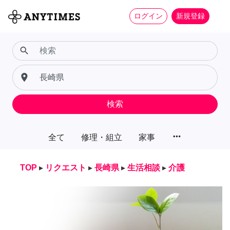
ログイン
新規登録
search
place
検索
more_horiz
全て
修理・組立
家事
TOP
▸
リクエスト
▸
長崎県
▸
生活相談
▸
介護