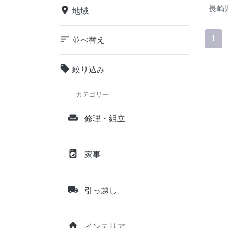
長崎
place
地域
sort
1
並べ替え
local_offer
絞り込み
カテゴリー
weekend
修理・組立
local_laundry_service
家事
local_shipping
引っ越し
home
インテリア