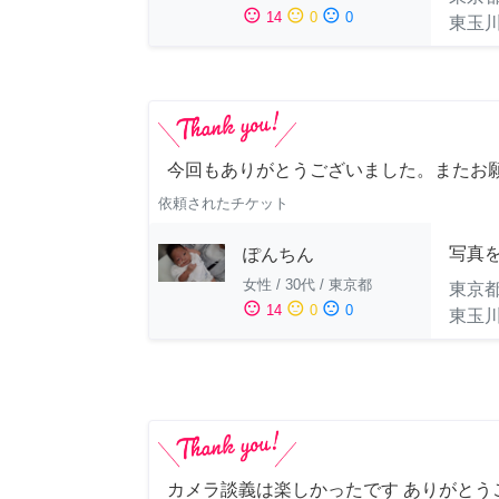
sentiment_satisfied
sentiment_neutral
sentiment_dissatisfied
14
0
0
東玉
今回もありがとうございました。またお
依頼されたチケット
写真
ぽんちん
女性
/
30代
/
東京都
東京
sentiment_satisfied
sentiment_neutral
sentiment_dissatisfied
14
0
0
東玉
カメラ談義は楽しかったです ありがとうご