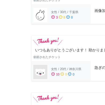
依頼されたチケット
画像
女性
/
30代
/
千葉県
sentiment_satisfied
sentiment_neutral
sentiment_dissatisfied
3
0
0
いつもありがとうございます！ 助かりま
依頼されたチケット
急ぎ
女性
/
20代
/
神奈川県
sentiment_satisfied
sentiment_neutral
sentiment_dissatisfied
10
0
0