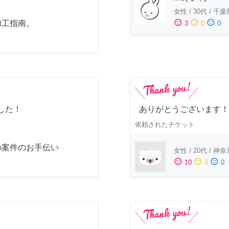
女性
/
30代
/
千葉
sentiment_satisfied
sentiment_neutral
sentiment_dissatisfied
加工指南。
3
0
0
した！
ありがとうございます！
依頼されたチケット
の案件のお手伝い
女性
/
20代
/
神奈
sentiment_satisfied
sentiment_neutral
sentiment_dissatisfied
10
0
0