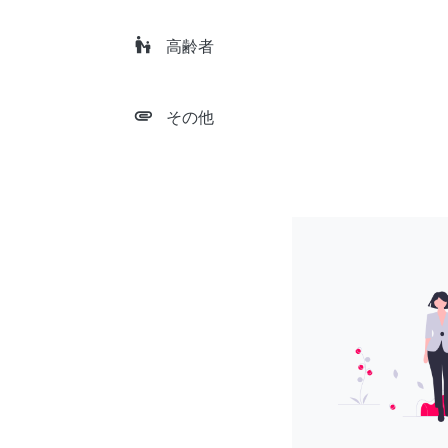
escalator_warning
高齢者
attachment
その他