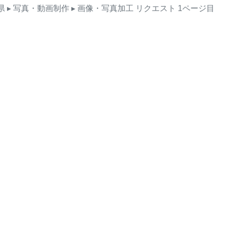
県
▸ 写真・動画制作
▸ 画像・写真加工
リクエスト
1ページ目