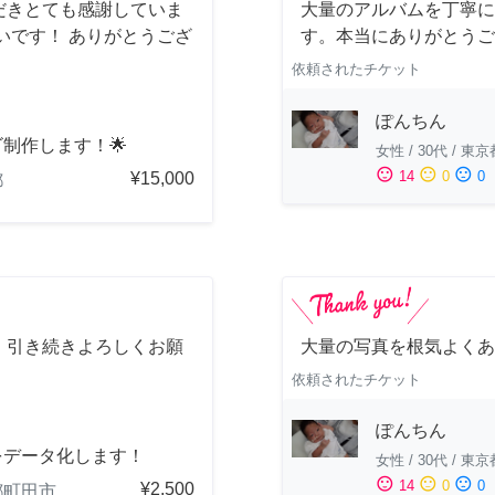
だきとても感謝していま
大量のアルバムを丁寧に
いです！ ありがとうござ
す。本当にありがとうご
依頼されたチケット
ぽんちん
ゴ制作します！🌟
女性
/
30代
/
東京
sentiment_satisfied
sentiment_neutral
sentiment_dissatisfied
14
0
0
¥15,000
都
。引き続きよろしくお願
大量の写真を根気よくあ
依頼されたチケット
ぽんちん
をデータ化します！
女性
/
30代
/
東京
sentiment_satisfied
sentiment_neutral
sentiment_dissatisfied
14
0
0
¥2,500
都町田市