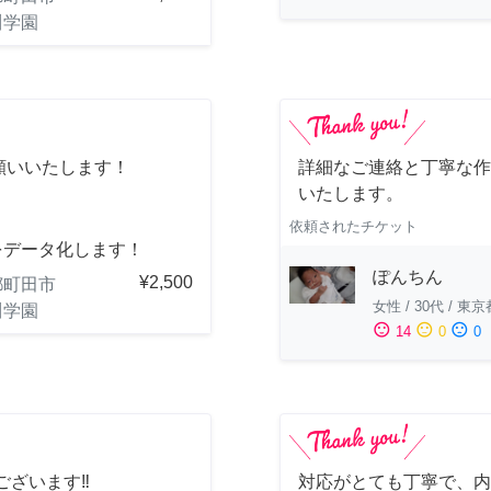
川学園
願いいたします！
詳細なご連絡と丁寧な作
いたします。
依頼されたチケット
をデータ化します！
ぽんちん
¥2,500
都町田市
女性
/
30代
/
東京
川学園
sentiment_satisfied
sentiment_neutral
sentiment_dissatisfied
14
0
0
ざいます‼️
対応がとても丁寧で、内