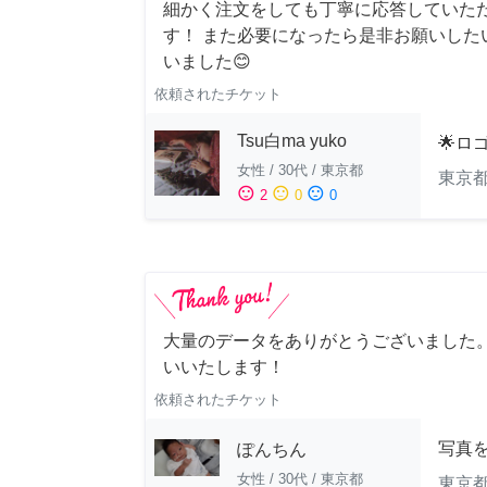
細かく注文をしても丁寧に応答していた
す！ また必要になったら是非お願いした
いました😊
依頼されたチケット
Tsu白ma yuko
🌟ロ
女性
/
30代
/
東京都
東京
sentiment_satisfied
sentiment_neutral
sentiment_dissatisfied
2
0
0
大量のデータをありがとうございました
いいたします！
依頼されたチケット
写真
ぽんちん
女性
/
30代
/
東京都
東京