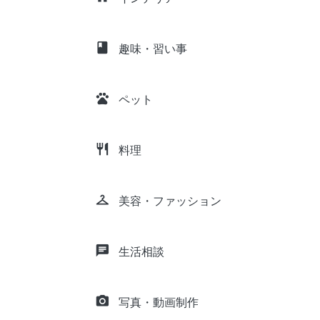
class
趣味・習い事
pets
ペット
restaurant
料理
checkroom
美容・ファッション
chat
生活相談
camera_alt
写真・動画制作