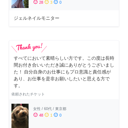
sentiment_satisfied
sentiment_neutral
sentiment_dissatisfied
28
3
0
ジェルネイルモニター
すべてにおいて素晴らしい方です。この度は長時
間お付き合いいただき誠にありがとうございまし
た！ 自分自身のお仕事にもプロ意識と責任感が
あり、お仕事を是非お願いしたいと思える方で
す。
依頼されたチケット
女性
/
60代
/
東京都
sentiment_satisfied
sentiment_neutral
sentiment_dissatisfied
48
1
0