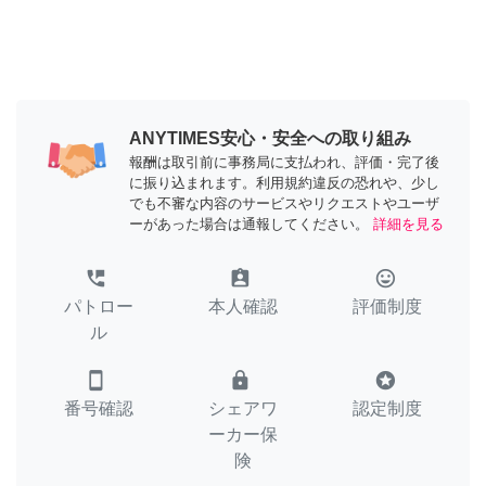
ANYTIMES安心・安全への取り組み
報酬は取引前に事務局に支払われ、評価・完了後
に振り込まれます。利用規約違反の恐れや、少し
でも不審な内容のサービスやリクエストやユーザ
ーがあった場合は通報してください。
詳細を見る
perm_phone_msg
assignment_ind
tag_faces
パトロー
本人確認
評価制度
ル
smartphone
lock
stars
番号確認
シェアワ
認定制度
ーカー保
険