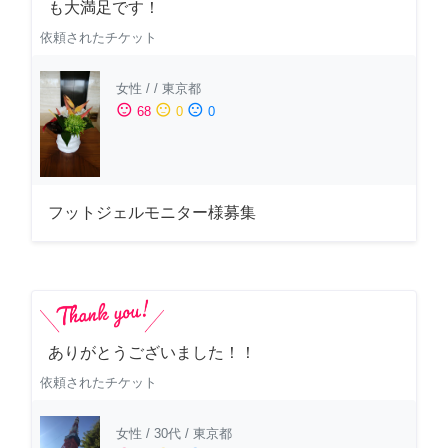
も大満足です！
依頼されたチケット
女性
/
/
東京都
sentiment_satisfied
sentiment_neutral
sentiment_dissatisfied
68
0
0
フットジェルモニター様募集
ありがとうございました！！
依頼されたチケット
女性
/
30代
/
東京都