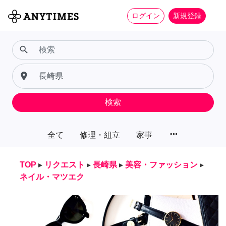
ログイン
新規登録
search
place
検索
more_horiz
全て
修理・組立
家事
TOP
▸
リクエスト
▸
長崎県
▸
美容・ファッション
▸
ネイル・マツエク