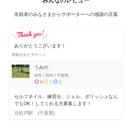
みんなのレビュー
依頼者のみなさまからサポーターへの感謝の言葉
ありがとうございます！
依頼されたチケット
うみの
女性
/
30代
/
千葉県
sentiment_satisfied
sentiment_neutral
sentiment_dissatisfied
0
0
1
セルフネイル、練習台、ジェル、ポリッシュなん
でもOK！してくれる方募集します！
北松戸駅 (千葉県)