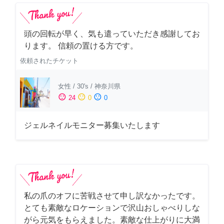
頭の回転が早く、気も遣っていただき感謝してお
ります。 信頼の置ける方です。
依頼されたチケット
女性
/
30's
/
神奈川県
sentiment_satisfied
sentiment_neutral
sentiment_dissatisfied
24
0
0
ジェルネイルモニター募集いたします
私の爪のオフに苦戦させて申し訳なかったです。
とても素敵なロケーションで沢山おしゃべりしな
がら元気をもらえました。素敵な仕上がりに大満