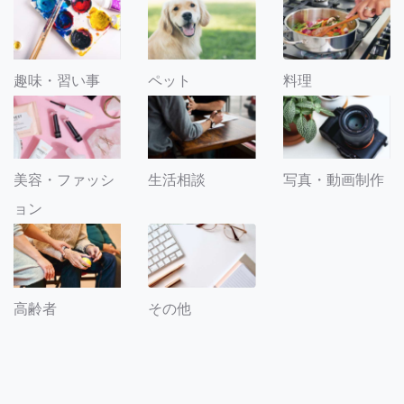
趣味・習い事
ペット
料理
美容・ファッシ
生活相談
写真・動画制作
ョン
その他
高齢者