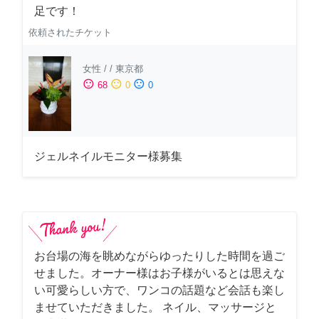
足です！
依頼されたチケット
女性
/
/
東京都
sentiment_satisfied
sentiment_neutral
sentiment_dissatisfied
68
0
0
ジェルネイルモニター様募集
お台場の海を眺めながらゆったりした時間を過ご
せました。オーナー様はお子様がいるとは思えな
い可愛らしい方で、ワンコの話題など会話も楽し
ませていただきました。 ネイル、マッサージと