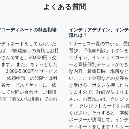
よくある質問
アコーディネートの料金相場
インテリアデザイン、インテ
流れは？
ーディネートをしてもらいた
1.サービス一覧の中から、
えば、2級建築士の資格もお持
選び、「依頼相談」ボタンを
んですと、20,000円（交
デザイン、インテリアコーデ
ます。 また、ちょっとした
ーと直接個別チャットができ
,000-5,000円でサービス
な内容、希望日時、場所など
 「依頼申請」の段階では料
い。ここで金額などの交渉も
、各サービスチケットに「依
き受ける」ボタンを押したら
トにてお問い合わせ、ご相談
りますので、詳細が決まりま
約前（前払い決済前）であれ
さい。お支払いは、クレジッ
す。 クレジットカードをお
ください。そうすると、本契
ポーターが訪問して、インテ
ディネートをします！ 5.