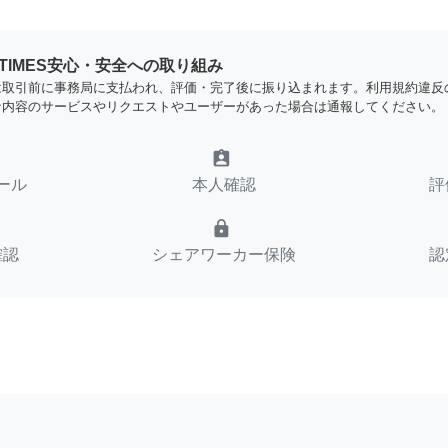
YTIMES安心・安全への取り組み
は取引前に事務局に支払われ、評価・完了後に振り込まれます。利用規約違反
な内容のサービスやリクエストやユーザーがあった場合は通報してください。
assignment_ind
ール
本人確認
評
lock
確認
シェアワーカー保険
認