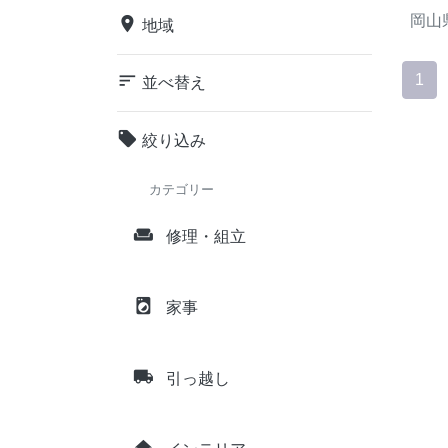
岡山
place
地域
sort
1
並べ替え
local_offer
絞り込み
カテゴリー
weekend
修理・組立
local_laundry_service
家事
local_shipping
引っ越し
home