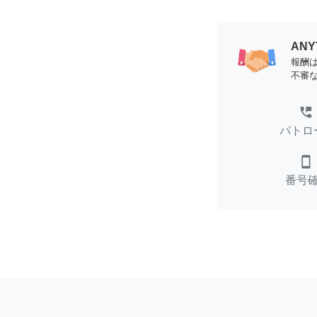
AN
報酬
不審
perm_phone_msg
パトロ
smartphone
番号