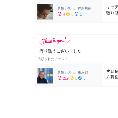
キッ
男性
/
40代
/
神奈川県
張り
sentiment_satisfied
sentiment_neutral
sentiment_dissatisfied
4
0
1
有り難うございました。
依頼されたチケット
★新宿
男性
/
60代
/
東京都
方募
sentiment_satisfied
sentiment_neutral
sentiment_dissatisfied
219
1
3