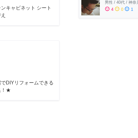
男性
/
40代
/
神奈
チンキャビネット シート
sentiment_satisfied
sentiment_neutral
sentiment_dissatisfied
4
0
1
替え
でDIYリフォームできる
集！★