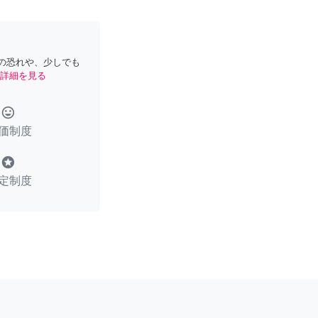
の恐れや、少しでも
詳細を見る
tag_faces
価制度
stars
定制度