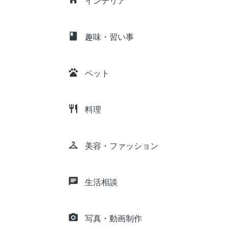
インテリア
class
趣味・習い事
pets
ペット
restaurant
料理
checkroom
美容・ファッション
chat
生活相談
camera_alt
写真・動画制作