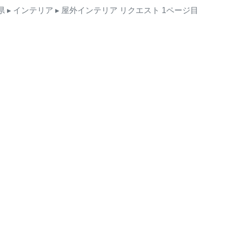
県
▸ インテリア
▸ 屋外インテリア
リクエスト
1ページ目