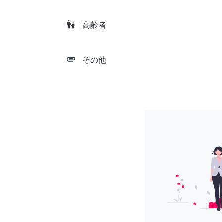
escalator_warning
高齢者
attachment
その他