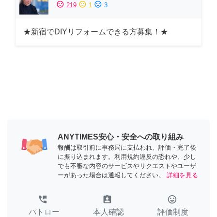
sentiment_satisfied
sentiment_neutral
sentiment_dissatisfied
219
1
3
★新宿でDIYリフォームできる方募集！★
ANYTIMES安心・安全への取り組み
報酬は取引前に事務局に支払われ、評価・完了後
に振り込まれます。利用規約違反の恐れや、少し
でも不審な内容のサービスやリクエストやユーザ
ーがあった場合は通報してください。
詳細を見る
perm_phone_msg
assignment_ind
tag_faces
パトロー
本人確認
評価制度