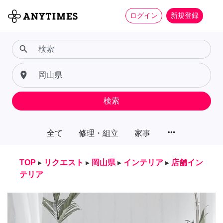
ログイン
新規登録
search
place
検索
more_horiz
全て
修理・組立
家事
TOP
▸
リクエスト
▸
岡山県
▸
インテリア
▸
店舗イン
テリア