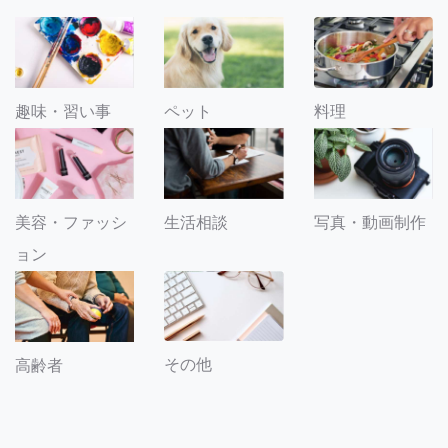
趣味・習い事
ペット
料理
美容・ファッシ
生活相談
写真・動画制作
ョン
その他
高齢者