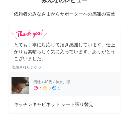
みんなのレビュー
依頼者のみなさまからサポーターへの感謝の言葉
とても丁寧に対応して頂き感謝しています。仕上
がりも素晴らしく気に入っています。ありがとう
ございました。
依頼されたチケット
男性
/
40代
/
神奈川県
sentiment_satisfied
sentiment_neutral
sentiment_dissatisfied
4
0
1
キッチンキャビネット シート張り替え