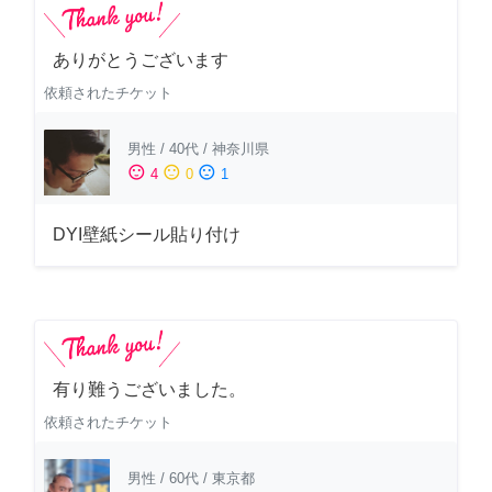
ありがとうございます
依頼されたチケット
男性
/
40代
/
神奈川県
sentiment_satisfied
sentiment_neutral
sentiment_dissatisfied
4
0
1
DYI壁紙シール貼り付け
有り難うございました。
依頼されたチケット
男性
/
60代
/
東京都