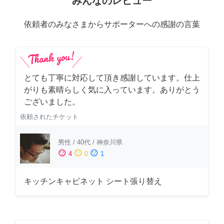
みんなのレビュー
依頼者のみなさまからサポーターへの感謝の言葉
とても丁寧に対応して頂き感謝しています。仕上
がりも素晴らしく気に入っています。ありがとう
ございました。
依頼されたチケット
男性
/
40代
/
神奈川県
sentiment_satisfied
sentiment_neutral
sentiment_dissatisfied
4
0
1
キッチンキャビネット シート張り替え