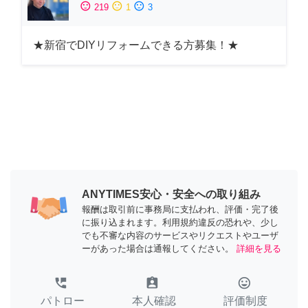
sentiment_satisfied
sentiment_neutral
sentiment_dissatisfied
219
1
3
★新宿でDIYリフォームできる方募集！★
ANYTIMES安心・安全への取り組み
報酬は取引前に事務局に支払われ、評価・完了後
に振り込まれます。利用規約違反の恐れや、少し
でも不審な内容のサービスやリクエストやユーザ
ーがあった場合は通報してください。
詳細を見る
perm_phone_msg
assignment_ind
tag_faces
パトロー
本人確認
評価制度