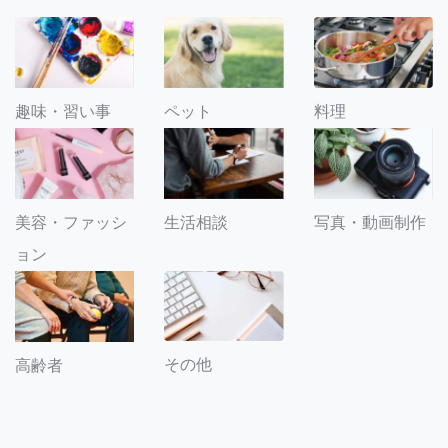
趣味・習い事
ペット
料理
美容・ファッシ
生活相談
写真・動画制作
ョン
その他
高齢者