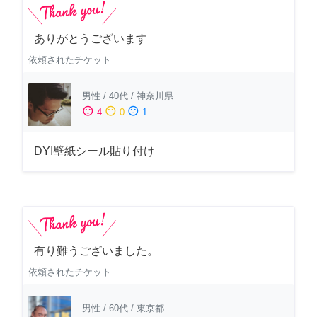
ありがとうございます
依頼されたチケット
男性
/
40代
/
神奈川県
sentiment_satisfied
sentiment_neutral
sentiment_dissatisfied
4
0
1
DYI壁紙シール貼り付け
有り難うございました。
依頼されたチケット
男性
/
60代
/
東京都