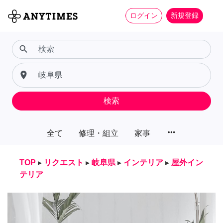
ログイン
新規登録
search
place
検索
more_horiz
全て
修理・組立
家事
TOP
▸
リクエスト
▸
岐阜県
▸
インテリア
▸
屋外イン
テリア