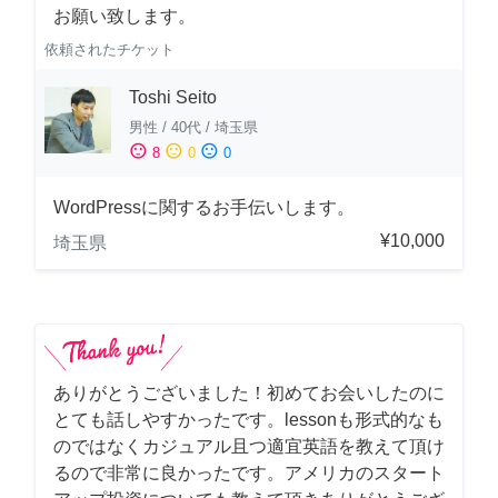
お願い致します。
依頼されたチケット
Toshi Seito
男性
/
40代
/
埼玉県
sentiment_satisfied
sentiment_neutral
sentiment_dissatisfied
8
0
0
WordPressに関するお手伝いします。
¥10,000
埼玉県
ありがとうございました！初めてお会いしたのに
とても話しやすかったです。lessonも形式的なも
のではなくカジュアル且つ適宜英語を教えて頂け
るので非常に良かったです。アメリカのスタート