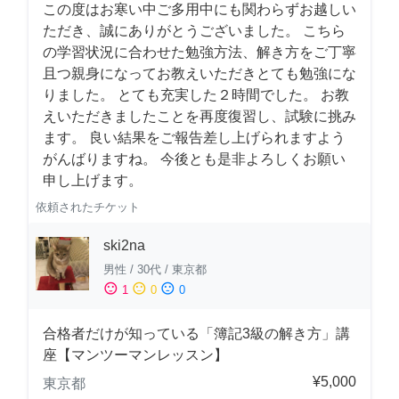
この度はお寒い中ご多用中にも関わらずお越しい
ただき、誠にありがとうございました。 こちら
の学習状況に合わせた勉強方法、解き方をご丁寧
且つ親身になってお教えいただきとても勉強にな
りました。 とても充実した２時間でした。 お教
えいただきましたことを再度復習し、試験に挑み
ます。 良い結果をご報告差し上げられますよう
がんばりますね。 今後とも是非よろしくお願い
申し上げます。
依頼されたチケット
ski2na
男性
/
30代
/
東京都
sentiment_satisfied
sentiment_neutral
sentiment_dissatisfied
1
0
0
合格者だけが知っている「簿記3級の解き方」講
座【マンツーマンレッスン】
¥5,000
東京都