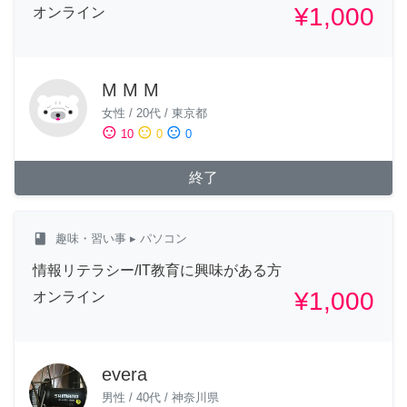
¥1,000
オンライン
M M M
女性
/
20代
/
東京都
sentiment_satisfied
sentiment_neutral
sentiment_dissatisfied
10
0
0
終了
class
趣味・習い事
▸ パソコン
情報リテラシー/IT教育に興味がある方
¥1,000
オンライン
evera
男性
/
40代
/
神奈川県