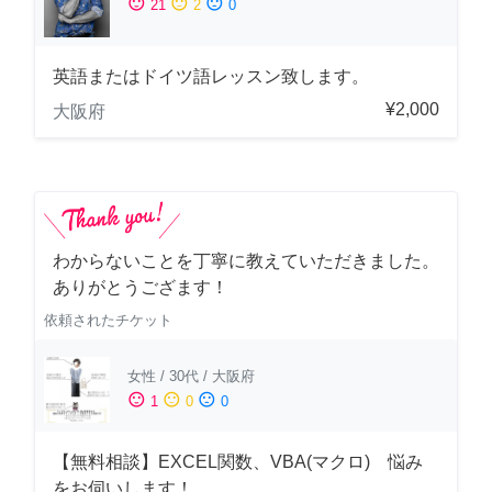
sentiment_satisfied
sentiment_neutral
sentiment_dissatisfied
21
2
0
英語またはドイツ語レッスン致します。
¥2,000
大阪府
わからないことを丁寧に教えていただきました。
ありがとうござます！
依頼されたチケット
女性
/
30代
/
大阪府
sentiment_satisfied
sentiment_neutral
sentiment_dissatisfied
1
0
0
【無料相談】EXCEL関数、VBA(マクロ) 悩み
をお伺いします！