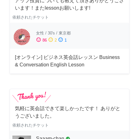
アップ投資についても教えて頂きありがとうござ
います！またlessonお願いします!
依頼されたチケット
女性
/
30's
/
東京都
sentiment_satisfied
sentiment_neutral
sentiment_dissatisfied
86
2
1
[オンライン] ビジネス英会話レッスン Business
& Conversation English Lesson
気軽に英会話できて楽しかったです！ ありがと
うございました。
依頼されたチケット
Saaam-chan
check_circle