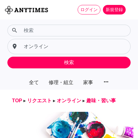
ログイン
新規登録
search
place
検索
more_horiz
全て
修理・組立
家事
TOP
▸
リクエスト
▸
オンライン
▸
趣味・習い事