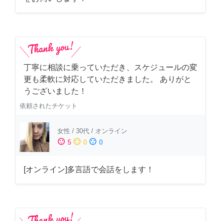
丁寧に相談に乗っていただき、スケジュールの変
更も柔軟に対応していただきました。 ありがと
うございました！
依頼されたチケット
女性
/
30代
/
オンライン
sentiment_satisfied
sentiment_neutral
sentiment_dissatisfied
5
0
0
[オンライン]多言語で会話をします！