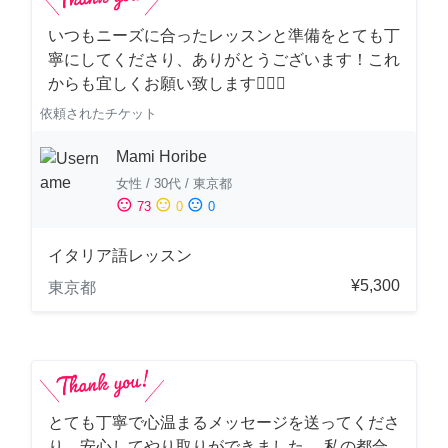
いつもニーズに合ったレッスンと準備をとても丁
寧にしてくださり、ありがとうございます！これ
からも宜しくお願い致します🙇‍♀️✨
依頼されたチケット
Mami Horibe
女性
/
30代
/
東京都
sentiment_satisfied
sentiment_neutral
sentiment_dissatisfied
73
0
0
イタリア語レッスン
¥5,300
東京都
とても丁寧で心温まるメッセージを送ってくださ
り、安心してやり取りができました。 私の都合