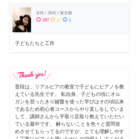
女性
/
30代
/
東京都
sentiment_satisfied
sentiment_neutral
sentiment_dissatisfied
297
17
1
子どもたちと工作
普段は、リアルピアの教室で子どもにピアノを教
えている先生です。 私自身、子どもの頃にオル
ガンを習ったきり鍵盤を使った学びはその頃以来
であるため初心者コースからやり直しをしていま
して、講師さんから手取り足取り教えていただい
ている最中です。 解らないことを色々と質問攻
めさせてもらってるのですが、とても理解しやす
く丁寧にピアノを用いながらの説明もしてくださ