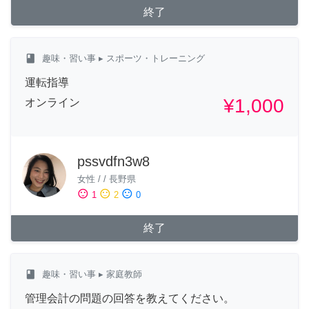
終了
class
趣味・習い事
▸ スポーツ・トレーニング
運転指導
¥1,000
オンライン
pssvdfn3w8
女性
/
/
長野県
sentiment_satisfied
sentiment_neutral
sentiment_dissatisfied
1
2
0
終了
class
趣味・習い事
▸ 家庭教師
管理会計の問題の回答を教えてください。