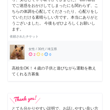
でご迷惑をおかけしてしまったにも関わらず、こ
ちらの体調を心配してくださったり、心配りをし
ていただける素晴らしい方です。本当にありがと
うございました。 今後もぜひよろしくお願いし
ます。
依頼されたチケット
女性
/
30代
/
埼玉県
sentiment_satisfied
sentiment_neutral
sentiment_dissatisfied
2
0
0
高校生OK！４歳の子供と遊びながら運動を教え
てくれる方募集
とても分かりやすい説明で、お話しやすい良い方