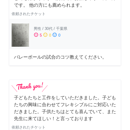
です。 他の方にも薦められます。
依頼されたチケット
男性
/
30代
/
千葉県
sentiment_satisfied
sentiment_neutral
sentiment_dissatisfied
5
0
0
バレーボールの試合のコツ教えてください。
子どもたちと工作をしていただきました。子ども
たちの興味に合わせてフレキシブルにご対応いた
だきました。子供たちはとても喜んでいて、また
先生に来てほしい！と言っております
依頼されたチケット