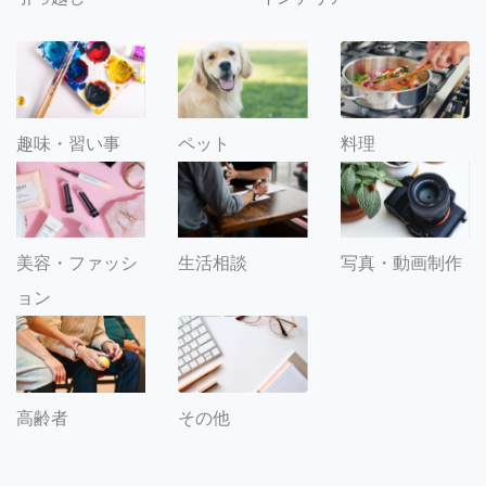
趣味・習い事
ペット
料理
美容・ファッシ
生活相談
写真・動画制作
ョン
その他
高齢者