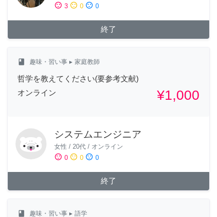
sentiment_satisfied
sentiment_neutral
sentiment_dissatisfied
3
0
0
終了
class
趣味・習い事
▸ 家庭教師
哲学を教えてください(要参考文献)
¥1,000
オンライン
システムエンジニア
女性
/
20代
/
オンライン
sentiment_satisfied
sentiment_neutral
sentiment_dissatisfied
0
0
0
終了
class
趣味・習い事
▸ 語学