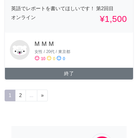
英語でレポートを書いてほしいです！ 第2回目
¥1,500
オンライン
M M M
女性
/
20代
/
東京都
sentiment_satisfied
sentiment_neutral
sentiment_dissatisfied
10
0
0
終了
1
2
...
»