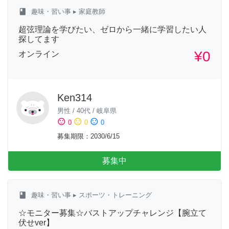
class
趣味・習い事
▸ 家庭教師
超弦理論を学びたい、ゼロから一緒に学習したい人
探してます
¥0
オンライン
Ken314
男性
/
40代
/
岐阜県
sentiment_satisfied
sentiment_neutral
sentiment_dissatisfied
0
0
0
募集期限
：
2030/6/15
募集中
class
趣味・習い事
▸ スポーツ・トレーニング
☆モニター募集☆バストアップチャレンジ【腕立て
伏せver】