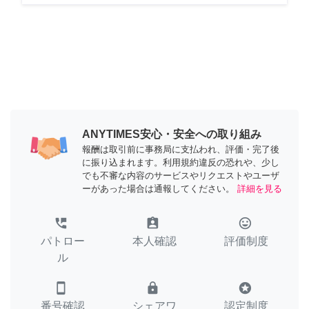
ANYTIMES安心・安全への取り組み
報酬は取引前に事務局に支払われ、評価・完了後
に振り込まれます。利用規約違反の恐れや、少し
でも不審な内容のサービスやリクエストやユーザ
ーがあった場合は通報してください。
詳細を見る
perm_phone_msg
assignment_ind
tag_faces
パトロー
本人確認
評価制度
ル
smartphone
lock
stars
番号確認
シェアワ
認定制度