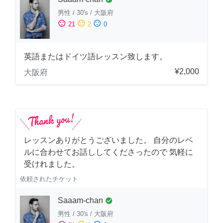
男性
/
30's
/
大阪府
sentiment_satisfied
sentiment_neutral
sentiment_dissatisfied
21
2
0
英語またはドイツ語レッスン致します。
¥2,000
大阪府
レッスンありがとうございました。 自分のレベ
ルに合わせてお話ししてくださったので 気軽に
受けれました。
依頼されたチケット
Saaam-chan
check_circle
男性
/
30's
/
大阪府