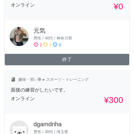
¥0
オンライン
元気
男性
/
40代
/
神奈川県
sentiment_satisfied
sentiment_neutral
sentiment_dissatisfied
2
0
0
終了
class
趣味・習い事
▸ スポーツ・トレーニング
面接の練習がしたいです。
¥300
オンライン
dgamdriha
男性
/
40代
/
埼玉県