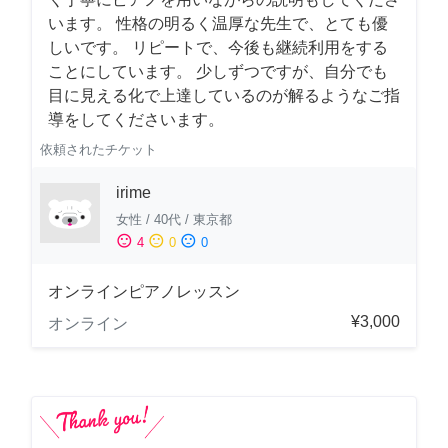
います。 性格の明るく温厚な先生で、とても優
しいです。 リピートで、今後も継続利用をする
ことにしています。 少しずつですが、自分でも
目に見える化で上達しているのが解るようなご指
導をしてくださいます。
依頼されたチケット
irime
女性
/
40代
/
東京都
sentiment_satisfied
sentiment_neutral
sentiment_dissatisfied
4
0
0
オンラインピアノレッスン
¥3,000
オンライン