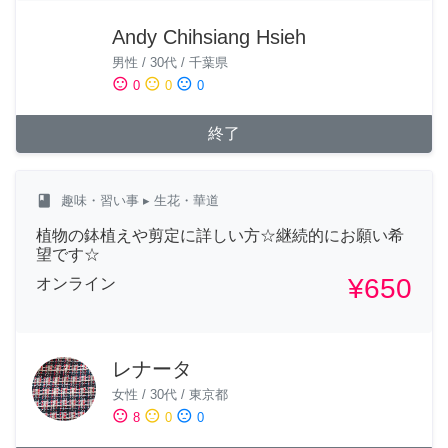
Andy Chihsiang Hsieh
男性
/
30代
/
千葉県
sentiment_satisfied
sentiment_neutral
sentiment_dissatisfied
0
0
0
終了
class
趣味・習い事
▸ 生花・華道
植物の鉢植えや剪定に詳しい方☆継続的にお願い希
望です☆
¥650
オンライン
レナータ
女性
/
30代
/
東京都
sentiment_satisfied
sentiment_neutral
sentiment_dissatisfied
8
0
0