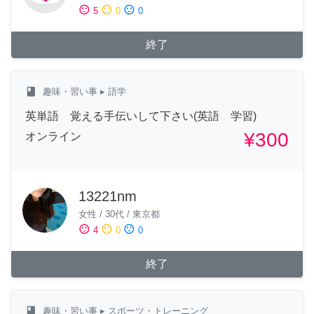
sentiment_satisfied
sentiment_neutral
sentiment_dissatisfied
5
0
0
終了
class
趣味・習い事
▸ 語学
英単語 覚える手伝いして下さい(英語 学習)
¥300
オンライン
13221nm
女性
/
30代
/
東京都
sentiment_satisfied
sentiment_neutral
sentiment_dissatisfied
4
0
0
終了
class
趣味・習い事
▸ スポーツ・トレーニング