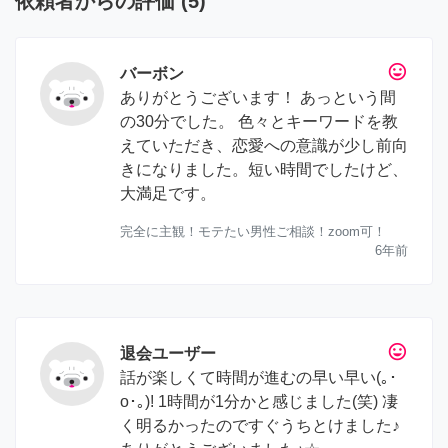
依頼者からの評価
(
5
)
tag_faces
バーボン
ありがとうございます！ あっという間
の30分でした。 色々とキーワードを教
えていただき、恋愛への意識が少し前向
きになりました。短い時間でしたけど、
大満足です。
完全に主観！モテたい男性ご相談！zoom可！
6年前
tag_faces
退会ユーザー
話が楽しくて時間が進むの早い早い(｡･
о･｡)! 1時間が1分かと感じました(笑) 凄
く明るかったのですぐうちとけました♪