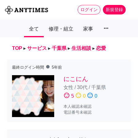
ログイン
新規登録
more_horiz
全て
修理・組立
家事
TOP
▸
サービス
▸
千葉県
▸
生活相談
▸
恋愛
fiber_manual_record
最終ログイン時間
5年前
にこにん
女性
/
30代
/
千葉県
sentiment_satisfied
sentiment_neutral
sentiment_dissatisfied
5
0
0
本人確認未確認
電話番号未確認