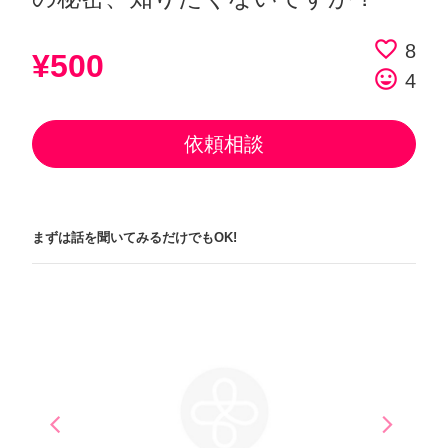
favorite_border
8
¥500
tag_faces
4
依頼相談
まずは話を聞いてみるだけでもOK!
arrow_back_ios
arrow_forward_ios
Previous
Next