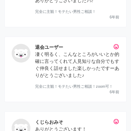
ありがとうございました♪☆
完全に主観！モテたい男性ご相談！
6年前
tag_faces
退会ユーザー
凄く明るく、こんなところがいいとか的
確に言ってくれて人見知りな自分でもす
ぐ仲良く話せました楽しかったですーあ
りがとうございました♪
完全に主観！モテたい男性ご相談！zoom可！
6年前
tag_faces
くじらおみそ
ありがとうございます！