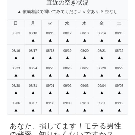
直近の空き状況
▲:
依頼相談で聞いてみてください
○:
空あり
✕:
空なし
日
月
火
水
木
金
土
08/09
08/10
08/11
08/12
08/13
08/14
08/15
▲
▲
▲
▲
▲
▲
08/16
08/17
08/18
08/19
08/20
08/21
08/22
▲
▲
▲
▲
▲
▲
▲
08/23
08/24
08/25
08/26
08/27
08/28
08/29
▲
▲
▲
▲
▲
▲
▲
08/30
08/31
09/01
09/02
09/03
09/04
09/05
▲
▲
▲
▲
▲
▲
▲
09/06
09/07
09/08
09/09
09/10
09/11
09/12
▲
▲
▲
▲
▲
▲
▲
あなた、損してます！モテる男性
の秘密、知りたくないですか？