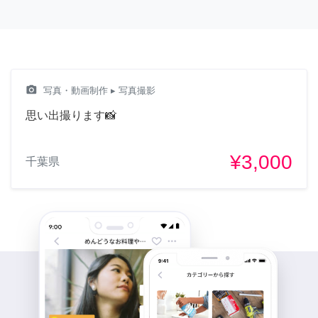
camera_alt
写真・動画制作
▸ 写真撮影
思い出撮ります📸
¥3,000
千葉県