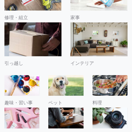
修理・組立
家事
引っ越し
インテリア
趣味・習い事
ペット
料理