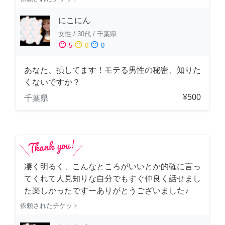
にこにん
女性
/
30代
/
千葉県
sentiment_satisfied
sentiment_neutral
sentiment_dissatisfied
5
0
0
あなた、損してます！モテる男性の秘密、知りた
くないですか？
¥500
千葉県
凄く明るく、こんなところがいいとか的確に言っ
てくれて人見知りな自分でもすぐ仲良く話せまし
た楽しかったですーありがとうございました♪
依頼されたチケット