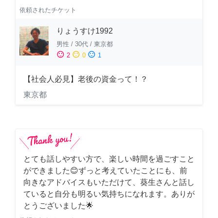
依頼されたチケット
りょうすけ1992
男性
/
30代
/
東京都
sentiment_satisfied
sentiment_neutral
sentiment_dissatisfied
2
0
1
【社会人必見】老後の資金って！？
東京都
とても話しやすい方で、楽しい時間を過ごすこと
ができました😊ずっと考えていたことにも、前
向きなアドバイスもいただけて、葵生さんと話し
ていると自分も明るい気持ちになれます。ありが
とうございました🌟