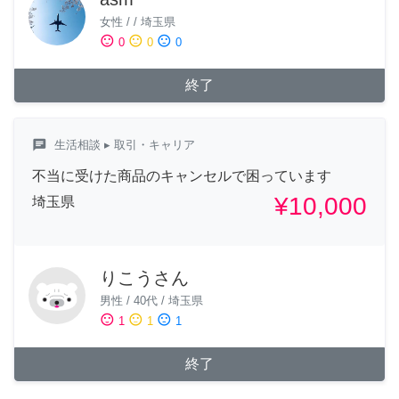
女性
/
/
埼玉県
sentiment_satisfied
sentiment_neutral
sentiment_dissatisfied
0
0
0
終了
chat
生活相談
▸ 取引・キャリア
不当に受けた商品のキャンセルで困っています
¥10,000
埼玉県
りこうさん
男性
/
40代
/
埼玉県
sentiment_satisfied
sentiment_neutral
sentiment_dissatisfied
1
1
1
終了