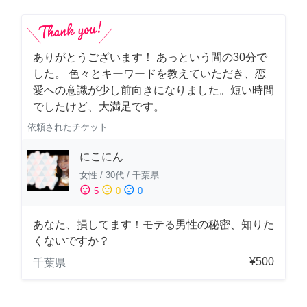
ありがとうございます！ あっという間の30分で
した。 色々とキーワードを教えていただき、恋
愛への意識が少し前向きになりました。短い時間
でしたけど、大満足です。
依頼されたチケット
にこにん
女性
/
30代
/
千葉県
sentiment_satisfied
sentiment_neutral
sentiment_dissatisfied
5
0
0
あなた、損してます！モテる男性の秘密、知りた
くないですか？
¥500
千葉県