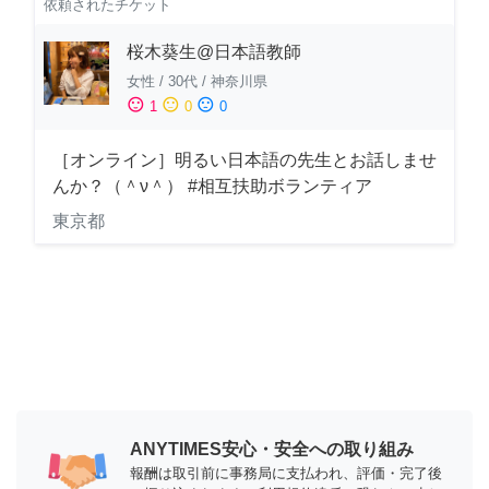
依頼されたチケット
桜木葵生@日本語教師
女性
/
30代
/
神奈川県
sentiment_satisfied
sentiment_neutral
sentiment_dissatisfied
1
0
0
［オンライン］明るい日本語の先生とお話しませ
んか？（＾ν＾） #相互扶助ボランティア
東京都
ANYTIMES安心・安全への取り組み
報酬は取引前に事務局に支払われ、評価・完了後