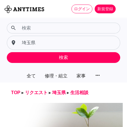
ログイン
新規登録
search
place
検索
more_horiz
全て
修理・組立
家事
TOP
▸
リクエスト
▸
埼玉県
▸
生活相談