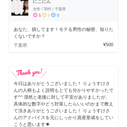
にこにん
女性
/
30代
/
千葉県
sentiment_satisfied
sentiment_neutral
sentiment_dissatisfied
5
0
0
あなた、損してます！モテる男性の秘密、知りた
くないですか？
¥500
千葉県
今日はありがとうございました！ りょうすけさ
んの人柄もよく説明もとても分かりやすかったで
す^^ 漠然と老後に対して不安がありましたが、
具体的な数字やどう対策したらいいのかまで教え
て頂きありがとうございました！ りょうすけさ
んのアドバイスを元にしっかり資産形成をしてい
こうと思います☀︎