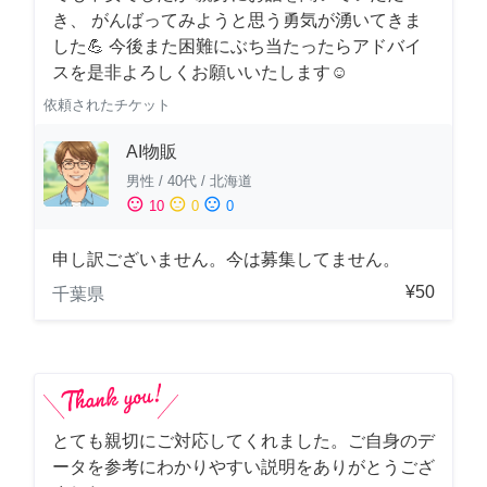
き、 がんばってみようと思う勇気が湧いてきま
した💪 今後また困難にぶち当たったらアドバイ
スを是非よろしくお願いいたします☺️
依頼されたチケット
AI物販
男性
/
40代
/
北海道
sentiment_satisfied
sentiment_neutral
sentiment_dissatisfied
10
0
0
申し訳ございません。今は募集してません。
¥50
千葉県
とても親切にご対応してくれました。ご自身のデ
ータを参考にわかりやすい説明をありがとうござ