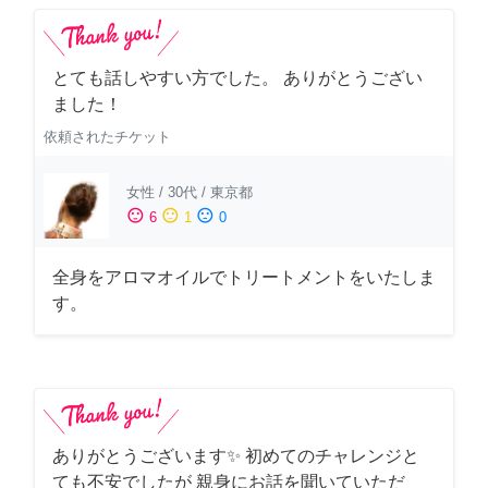
とても話しやすい方でした。 ありがとうござい
ました！
依頼されたチケット
女性
/
30代
/
東京都
sentiment_satisfied
sentiment_neutral
sentiment_dissatisfied
6
1
0
全身をアロマオイルでトリートメントをいたしま
す。
ありがとうございます✨ 初めてのチャレンジと
ても不安でしたが 親身にお話を聞いていただ