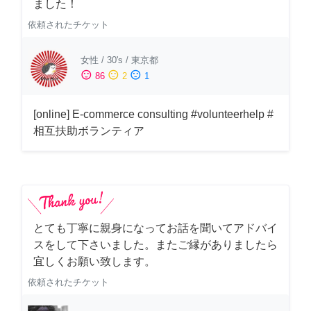
ました！
依頼されたチケット
女性
/
30's
/
東京都
sentiment_satisfied
sentiment_neutral
sentiment_dissatisfied
86
2
1
[online] E-commerce consulting #volunteerhelp #
相互扶助ボランティア
とても丁寧に親身になってお話を聞いてアドバイ
スをして下さいました。またご縁がありましたら
宜しくお願い致します。
依頼されたチケット