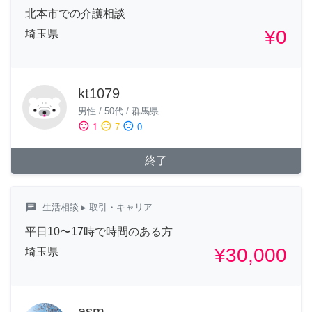
北本市での介護相談
¥0
埼玉県
kt1079
男性
/
50代
/
群馬県
sentiment_satisfied
sentiment_neutral
sentiment_dissatisfied
1
7
0
終了
chat
生活相談
▸ 取引・キャリア
平日10〜17時で時間のある方
¥30,000
埼玉県
asm