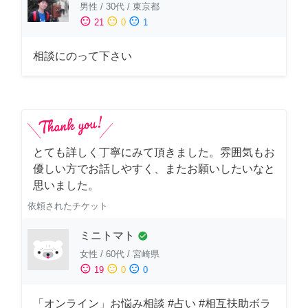
男性
/
30代
/
東京都
sentiment_satisfied
sentiment_neutral
sentiment_dissatisfied
21
0
1
相談にのって下さい
とても詳しく丁寧にみて頂きました。雰囲気もお
優しい方でお話しやすく、またお願いしたいなと
思いました。
依頼されたチケット
ミニトマト
check_circle
女性
/
60代
/
宮崎県
sentiment_satisfied
sentiment_neutral
sentiment_dissatisfied
19
0
0
「オンライン」お悩み相談 #占い #相互扶助ボラ