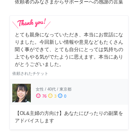
依頼者のみなさまからサポーターへの感謝の言葉
とても親身になっていただき、本当にお世話にな
りました。今回新しい情報や意見などもたくさん
聞く事ができて、とても自分にとっては気持ちの
上でもやる気がでたように思えます。本当にあり
がとうございました。
依頼されたチケット
女性
/
40代
/
東京都
sentiment_satisfied
sentiment_neutral
sentiment_dissatisfied
76
3
0
【OL&主婦の方向け】あなたにぴったりの副業を
アドバイスします