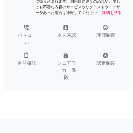
に振り込まれます。利用規約違反の恐れや、少し
でも不審な内容のサービスやリクエストやユーザ
ーがあった場合は通報してください。
詳細を見る
perm_phone_msg
assignment_ind
tag_faces
パトロー
本人確認
評価制度
ル
smartphone
lock
stars
番号確認
シェアワ
認定制度
ーカー保
険