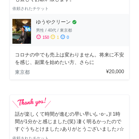
依頼されたチケット
ゆうやクリーン
check_circle
男性
/
40代
/
東京都
sentiment_satisfied
sentiment_neutral
sentiment_dissatisfied
150
1
0
コロナの中でも売上は変わりません。将来に不安
を感じ、副業を始めたい方、さらに
¥20,000
東京都
話が楽しくて時間が進むの早い早い(｡･о･｡)! 1時
間が1分かと感じました(笑) 凄く明るかったので
すぐうちとけました♪ありがとうございました♪☆
依頼されたチケット