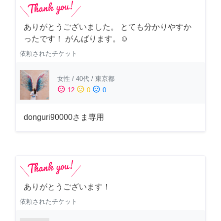
ありがとうございました。 とても分かりやすか
ったです！ がんばります。☺️
依頼されたチケット
女性
/
40代
/
東京都
sentiment_satisfied
sentiment_neutral
sentiment_dissatisfied
12
0
0
donguri90000さま専用
ありがとうございます！
依頼されたチケット