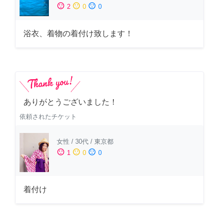
sentiment_satisfied
sentiment_neutral
sentiment_dissatisfied
2
0
0
浴衣、着物の着付け致します！
ありがとうございました！
依頼されたチケット
女性
/
30代
/
東京都
sentiment_satisfied
sentiment_neutral
sentiment_dissatisfied
1
0
0
着付け