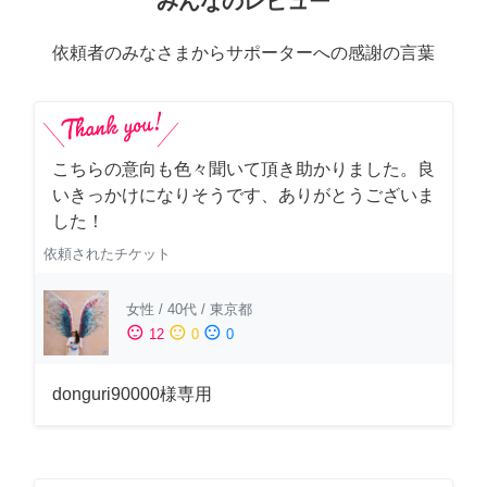
みんなのレビュー
依頼者のみなさまからサポーターへの感謝の言葉
こちらの意向も色々聞いて頂き助かりました。良
いきっかけになりそうです、ありがとうございま
した！
依頼されたチケット
女性
/
40代
/
東京都
sentiment_satisfied
sentiment_neutral
sentiment_dissatisfied
12
0
0
donguri90000様専用