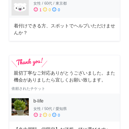
女性
/
60代
/
東京都
sentiment_satisfied
sentiment_neutral
sentiment_dissatisfied
1
0
0
着付けできる方、スポットでヘルプいただけませ
んか？
親切丁寧なご対応ありがとうございました。また
機会がありましたら宜しくお願い致します。
依頼されたチケット
b-life
女性
/
50代
/
愛知県
sentiment_satisfied
sentiment_neutral
sentiment_dissatisfied
2
0
0