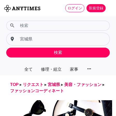
ログイン
新規登録
search
place
検索
more_horiz
全て
修理・組立
家事
TOP
▸
リクエスト
▸
宮城県
▸
美容・ファッション
▸
ファッションコーディネート