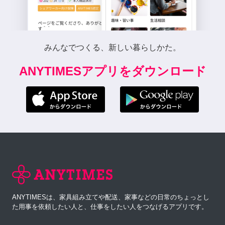
みんなでつくる、新しい暮らしかた。
ANYTIMESアプリをダウンロード
ANYTIMESは、家具組み立てや配送、家事などの日常のちょっとし
た用事を依頼したい人と、仕事をしたい人をつなげるアプリです。