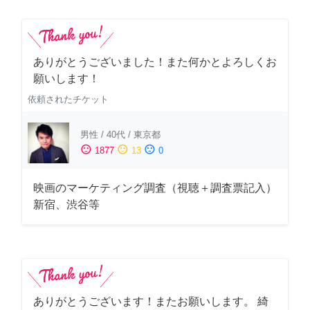
ありがとうございました！また何かとよろしくお
願いします！
依頼されたチケット
男性
/
40代
/
東京都
sentiment_satisfied
sentiment_neutral
sentiment_dissatisfied
1877
13
0
映画のマーケティング調査（視聴＋調査票記入）
新宿、渋谷等
ありがとうございます！またお願いします。 綺