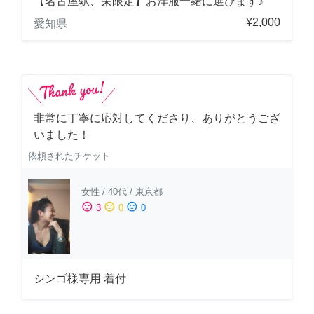
【名古屋駅、栄限定】お洋服一緒に選びます♪
¥2,000
愛知県
非常に丁寧に応対してくださり、ありがとうござ
いました！
依頼されたチケット
女性
/
40代
/
東京都
sentiment_satisfied
sentiment_neutral
sentiment_dissatisfied
3
0
0
シンゴ様専用 着付