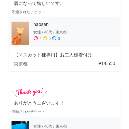
麗になって嬉しいです。
依頼されたチケット
naosan
女性
/
40代
/
東京都
sentiment_satisfied
sentiment_neutral
sentiment_dissatisfied
2
0
0
【マスカット様専用】お二人様着付け
¥14,550
東京都
ありがとうございます！
依頼されたチケット
女性
/
40代
/
東京都