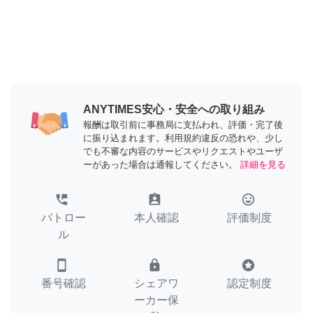
ANYTIMES安心・安全への取り組み
報酬は取引前に事務局に支払われ、評価・完了後
に振り込まれます。利用規約違反の恐れや、少し
でも不審な内容のサービスやリクエストやユーザ
ーがあった場合は通報してください。
詳細を見る
perm_phone_msg
assignment_ind
tag_faces
パトロー
本人確認
評価制度
ル
smartphone
lock
stars
番号確認
シェアワ
認定制度
ーカー保