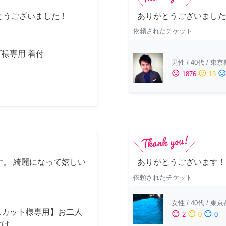
とうございました！
ありがとうございました
依頼されたチケット
様専用 着付
男性
/
40代
/
東京
sentiment_satisfied
sentiment_neutral
sentiment_dissatisfi
1876
13
。 綺麗になって嬉しい
ありがとうございます！
依頼されたチケット
女性
/
40代
/
東京
スカット様専用】お二人
sentiment_satisfied
sentiment_neutral
sentiment_dissatisfied
2
0
0
付け