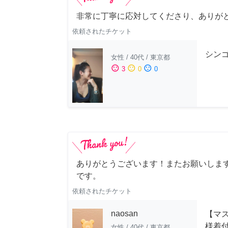
非常に丁寧に応対してくださり、ありが
依頼されたチケット
シンゴ
女性
/
40代
/
東京都
sentiment_satisfied
sentiment_neutral
sentiment_dissatisfied
3
0
0
ありがとうございます！またお願いします
です。
依頼されたチケット
naosan
【マ
様着
女性
/
40代
/
東京都