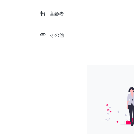
escalator_warning
高齢者
attachment
その他