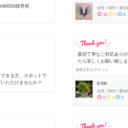
uri90000様専用
女性
/
40代
/
東京
sentiment_satisfied
sentiment_neutral
sentiment_dissatisfied
12
0
0
親切丁寧なご対応ありが
たら宜しくお願い致しま
依頼されたチケット
けできる方、スポットで
プいただけませんか？
b-life
女性
/
50代
/
愛知
sentiment_satisfied
sentiment_neutral
sentiment_dissatisfied
2
0
0