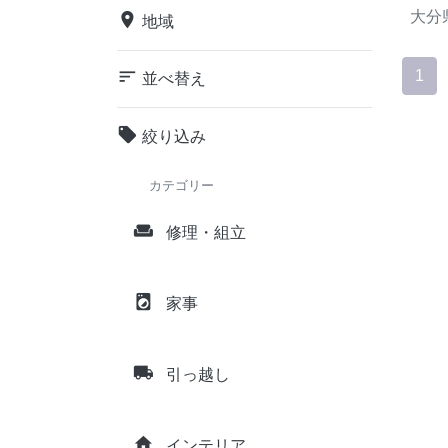
大分
place
地域
sort
1
並べ替え
local_offer
絞り込み
カテゴリー
weekend
修理・組立
local_laundry_service
家事
local_shipping
引っ越し
home
インテリア