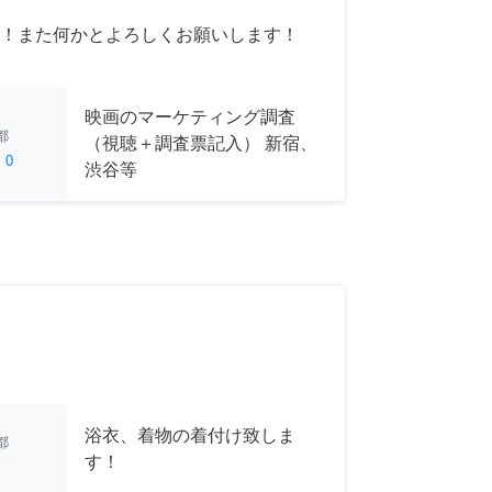
！また何かとよろしくお願いします！
映画のマーケティング調査
都
（視聴＋調査票記入） 新宿、
ed
0
渋谷等
浴衣、着物の着付け致しま
都
す！