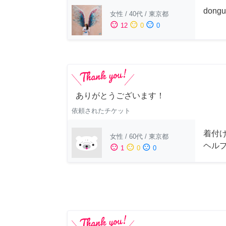
dong
女性
/
40代
/
東京都
sentiment_satisfied
sentiment_neutral
sentiment_dissatisfied
12
0
0
ありがとうございます！
依頼されたチケット
着付
女性
/
60代
/
東京都
ヘル
sentiment_satisfied
sentiment_neutral
sentiment_dissatisfied
1
0
0