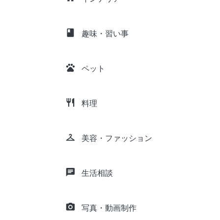
class
趣味・習い事
pets
ペット
restaurant
料理
checkroom
美容・ファッション
chat
生活相談
camera_alt
写真・動画制作