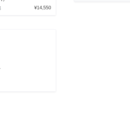
¥14,550
都
け