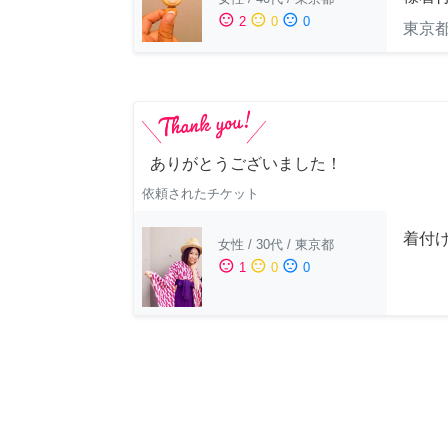
sentiment_satisfied
sentiment_neutral
sentiment_dissatisfied
2
0
0
東京
ありがとうございました！
依頼されたチケット
着付
女性
/
30代
/
東京都
sentiment_satisfied
sentiment_neutral
sentiment_dissatisfied
1
0
0