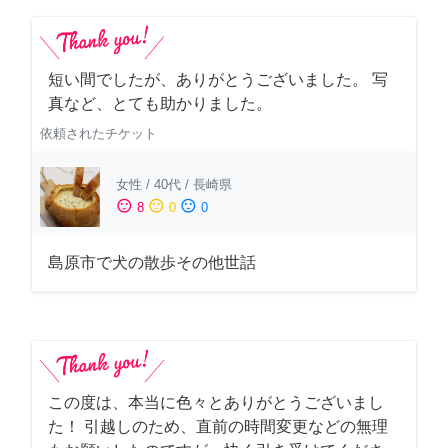
短い間でしたが、ありがとうございました。 写
真など、とても助かりました。
依頼されたチケット
女性
/
40代
/
長崎県
sentiment_satisfied
sentiment_neutral
sentiment_dissatisfied
8
0
0
島原市で犬の散歩その他世話
この度は、本当に色々とありがとうございまし
た！ 引越しのため、直前の時間変更などの無理