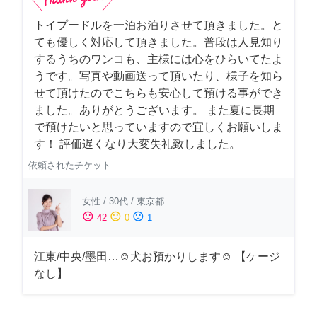
トイプードルを一泊お泊りさせて頂きました。と
ても優しく対応して頂きました。普段は人見知り
するうちのワンコも、主様には心をひらいてたよ
うです。写真や動画送って頂いたり、様子を知ら
せて頂けたのでこちらも安心して預ける事ができ
ました。ありがとうございます。 また夏に長期
で預けたいと思っていますので宜しくお願いしま
す！ 評価遅くなり大変失礼致しました。
依頼されたチケット
女性
/
30代
/
東京都
sentiment_satisfied
sentiment_neutral
sentiment_dissatisfied
42
0
1
江東/中央/墨田…☺︎犬お預かりします☺︎ 【ケージ
なし】