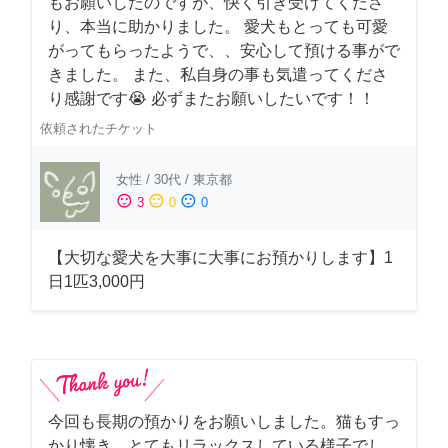
もお願いしたのですが、快く引き受けてくださ
り、本当に助かりました。 愛犬もとっても可愛
がってもらったようで、、安心して預ける事がで
きました。 また、私自身の事も気遣ってくださ
り感謝です😭 必ずまたお願いしたいです！！
依頼されたチケット
女性
/
30代
/
東京都
sentiment_satisfied
sentiment_neutral
sentiment_dissatisfied
3
0
0
【大切な愛犬を大事に大事にお預かりします】1
日1匹3,000円
今回も長期の預かりをお願いしました。猫もすっ
かり懐き、とてもリラックスしている様子でし