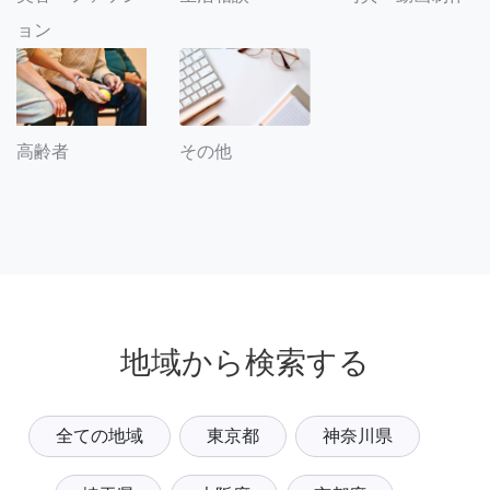
ョン
その他
高齢者
地域から検索する
全ての地域
東京都
神奈川県