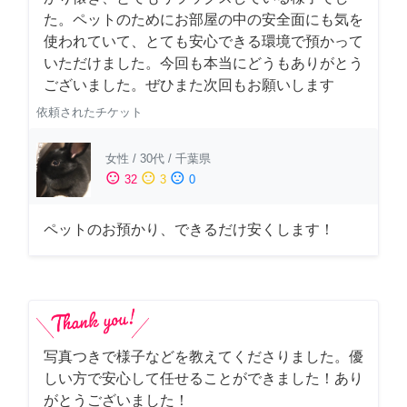
た。ペットのためにお部屋の中の安全面にも気を
使われていて、とても安心できる環境で預かって
いただけました。今回も本当にどうもありがとう
ございました。ぜひまた次回もお願いします
依頼されたチケット
女性
/
30代
/
千葉県
sentiment_satisfied
sentiment_neutral
sentiment_dissatisfied
32
3
0
ペットのお預かり、できるだけ安くします！
写真つきで様子などを教えてくださりました。優
しい方で安心して任せることができました！あり
がとうございました！