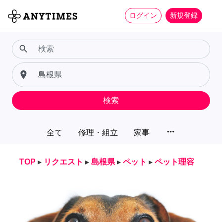
ログイン
新規登録
search
place
検索
more_horiz
全て
修理・組立
家事
TOP
▸
リクエスト
▸
島根県
▸
ペット
▸
ペット理容