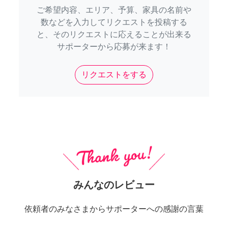
ご希望内容、エリア、予算、家具の名前や
数などを入力してリクエストを投稿する
と、そのリクエストに応えることが出来る
サポーターから応募が来ます！
リクエストをする
みんなのレビュー
依頼者のみなさまからサポーターへの感謝の言葉