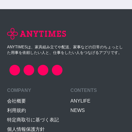
ANYTIMESは、家具組み立てや配送、家事などの日常のちょっとし
た用事を依頼したい人と、仕事をしたい人をつなげるアプリです。
COMPANY
CONTENTS
会社概要
ANYLIFE
利用規約
NEWS
特定商取引に基づく表記
個人情報保護方針