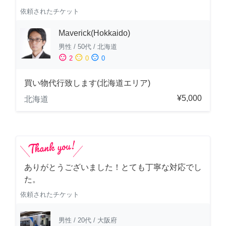
依頼されたチケット
Maverick(Hokkaido)
男性
/
50代
/
北海道
sentiment_satisfied
sentiment_neutral
sentiment_dissatisfied
2
0
0
買い物代行致します(北海道エリア)
¥5,000
北海道
ありがとうございました！とても丁寧な対応でし
た。
依頼されたチケット
男性
/
20代
/
大阪府