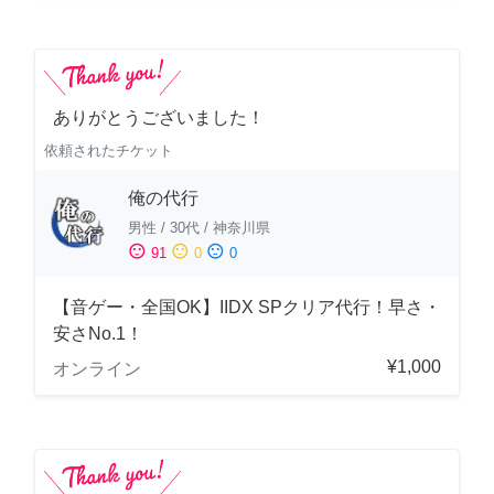
ありがとうございました！
依頼されたチケット
俺の代行
男性
/
30代
/
神奈川県
sentiment_satisfied
sentiment_neutral
sentiment_dissatisfied
91
0
0
【音ゲー・全国OK】IIDX SPクリア代行！早さ・
安さNo.1！
¥1,000
オンライン