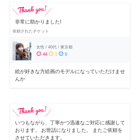
非常に助かりました!
依頼されたチケット
女性
/
40代
/
東京都
sentiment_satisfied
sentiment_neutral
sentiment_dissatisfied
44
1
0
絵が好きな方絵画のモデルになっていただけませ
んか
いつもながら、丁寧かつ迅速なご対応に感謝して
おります。 お世話になりました。 またご依頼を
させていただきます。