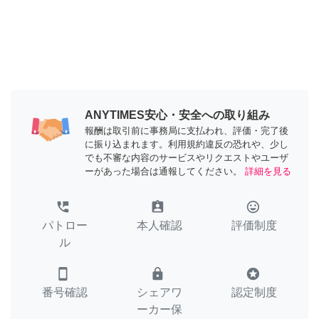
ANYTIMES安心・安全への取り組み
報酬は取引前に事務局に支払われ、評価・完了後
に振り込まれます。利用規約違反の恐れや、少し
でも不審な内容のサービスやリクエストやユーザ
ーがあった場合は通報してください。
詳細を見る
perm_phone_msg
assignment_ind
tag_faces
パトロー
本人確認
評価制度
ル
smartphone
lock
stars
番号確認
シェアワ
認定制度
ーカー保