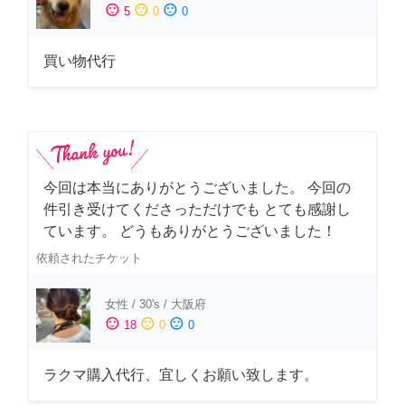
sentiment_satisfied
sentiment_neutral
sentiment_dissatisfied
5
0
0
買い物代行
今回は本当にありがとうございました。 今回の
件引き受けてくださっただけでも とても感謝し
ています。 どうもありがとうございました！
依頼されたチケット
女性
/
30's
/
大阪府
sentiment_satisfied
sentiment_neutral
sentiment_dissatisfied
18
0
0
ラクマ購入代行、宜しくお願い致します。