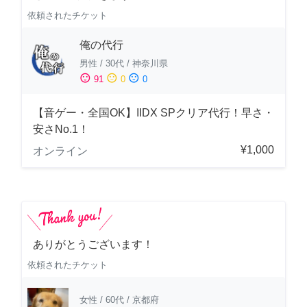
依頼されたチケット
俺の代行
男性
/
30代
/
神奈川県
sentiment_satisfied
sentiment_neutral
sentiment_dissatisfied
91
0
0
【音ゲー・全国OK】IIDX SPクリア代行！早さ・
安さNo.1！
¥1,000
オンライン
ありがとうございます！
依頼されたチケット
女性
/
60代
/
京都府