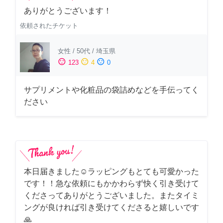
ありがとうございます！
依頼されたチケット
女性
/
50代
/
埼玉県
sentiment_satisfied
sentiment_neutral
sentiment_dissatisfied
123
4
0
サプリメントや化粧品の袋詰めなどを手伝ってく
ださい
本日届きました☺️ラッピングもとても可愛かった
です！！急な依頼にもかかわらず快く引き受けて
くださってありがとうございました。またタイミ
ングが良ければ引き受けてくださると嬉しいです
🙏