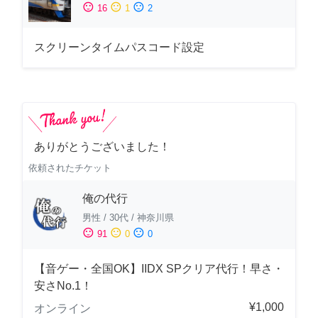
sentiment_satisfied
sentiment_neutral
sentiment_dissatisfied
16
1
2
スクリーンタイムパスコード設定
ありがとうございました！
依頼されたチケット
俺の代行
男性
/
30代
/
神奈川県
sentiment_satisfied
sentiment_neutral
sentiment_dissatisfied
91
0
0
【音ゲー・全国OK】IIDX SPクリア代行！早さ・
安さNo.1！
¥1,000
オンライン