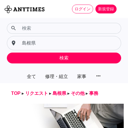
ログイン
新規登録
search
place
検索
more_horiz
全て
修理・組立
家事
TOP
▸
リクエスト
▸
島根県
▸
その他
▸
事務