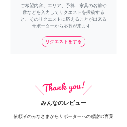
ご希望内容、エリア、予算、家具の名前や
数などを入力してリクエストを投稿する
と、そのリクエストに応えることが出来る
サポーターから応募が来ます！
リクエストをする
みんなのレビュー
依頼者のみなさまからサポーターへの感謝の言葉