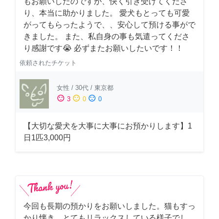
もお願いしたのですが、快く引き受けてくださ
り、本当に助かりました。 愛犬もとっても可愛
がってもらったようで、、安心して預ける事がで
きました。 また、私自身の事も気遣ってくださ
り感謝です😭 必ずまたお願いしたいです！！
依頼されたチケット
女性
/
30代
/
東京都
sentiment_satisfied
sentiment_neutral
sentiment_dissatisfied
3
0
0
【大切な愛犬を大事に大事にお預かりします】1
日1匹3,000円
今回も長期の預かりをお願いしました。猫もすっ
かり懐き、とてもリラックスしている様子でし