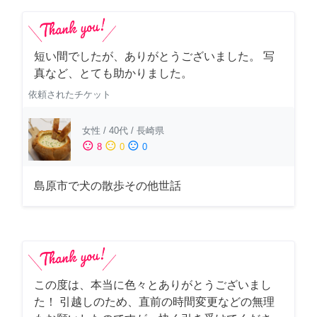
短い間でしたが、ありがとうございました。 写
真など、とても助かりました。
依頼されたチケット
女性
/
40代
/
長崎県
sentiment_satisfied
sentiment_neutral
sentiment_dissatisfied
8
0
0
島原市で犬の散歩その他世話
この度は、本当に色々とありがとうございまし
た！ 引越しのため、直前の時間変更などの無理