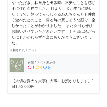
をいただき、私自身も出張時に不安なことを感じ
ずに住む滞在でした。 何より、犬が本当に懐い
たようで、飼ってらっしゃるわんちゃんとも仲良
く遊べたとのこと、帰る時の寂しそうな顔で、楽
しかったことがわかりました。 また次回もぜひ
お願いさせていただきたいです！！今回は急だっ
たにもかかわらず本当にありがとうございまし
た。
依頼されたチケット
女性
/
30代
/
東京都
sentiment_satisfied
sentiment_neutral
sentiment_dissatisfied
3
0
0
【大切な愛犬を大事に大事にお預かりします】1
日1匹3,000円