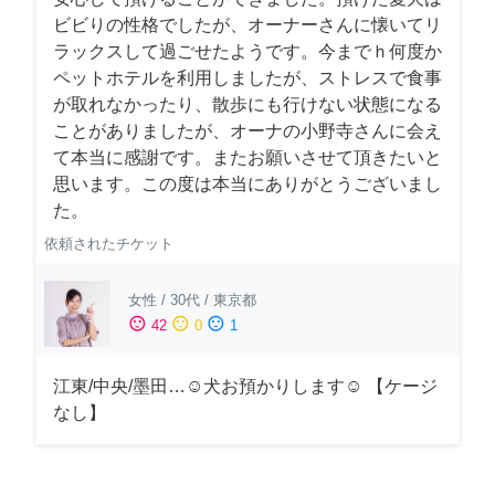
ビビりの性格でしたが、オーナーさんに懐いてリ
ラックスして過ごせたようです。今までｈ何度か
ペットホテルを利用しましたが、ストレスで食事
が取れなかったり、散歩にも行けない状態になる
ことがありましたが、オーナの小野寺さんに会え
て本当に感謝です。またお願いさせて頂きたいと
思います。この度は本当にありがとうございまし
た。
依頼されたチケット
女性
/
30代
/
東京都
sentiment_satisfied
sentiment_neutral
sentiment_dissatisfied
42
0
1
江東/中央/墨田…☺︎犬お預かりします☺︎ 【ケージ
なし】