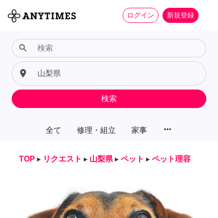
ログイン
新規登録
search
place
検索
more_horiz
全て
修理・組立
家事
TOP
▸
リクエスト
▸
山梨県
▸
ペット
▸
ペット理容