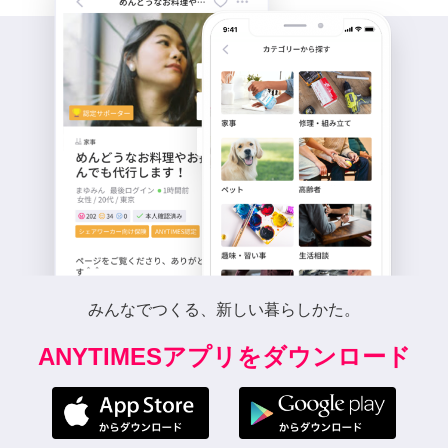
みんなでつくる、新しい暮らしかた。
ANYTIMESアプリをダウンロード