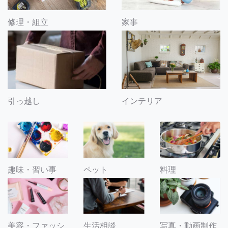
修理・組立
家事
引っ越し
インテリア
趣味・習い事
ペット
料理
美容・ファッシ
生活相談
写真・動画制作