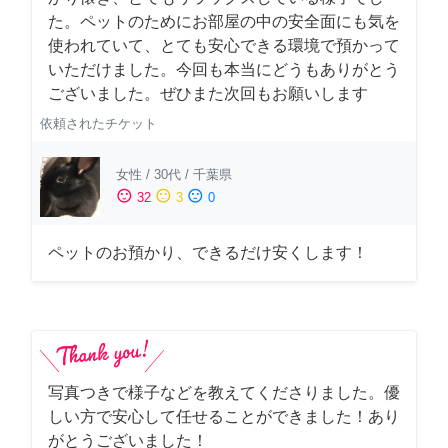
た。ペットのためにお部屋の中の安全面にも気を
使われていて、とても安心できる環境で預かって
いただけました。今回も本当にどうもありがとう
ございました。ぜひまた次回もお願いします
依頼されたチケット
女性
/
30代
/
千葉県
sentiment_satisfied
sentiment_neutral
sentiment_dissatisfied
32
3
0
ペットのお預かり、できるだけ安くします！
写真つきで様子などを教えてくださりました。優
しい方で安心して任せることができました！あり
がとうございました！