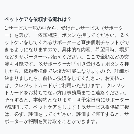
ペットケアを依頼する流れは？
1.サービス一覧の中から、受けたいサービス（サポータ
ー）を選び、「依頼相談」ボタンを押してください。 2.ペ
ットケアをしてくれるサポーターと直接個別チャットがで
きるようになりますので、具体的な内容、希望日時、場所
などをサポーターへお伝えください。ここで金額などの交
渉も可能です。 3.サポーターが「引き受ける」ボタンを押
したら、依頼者様側で決済が可能になりますので、詳細が
決まりましたら、前払い決済をしてください。お支払い
は、クレジットカードがご利用いただけます。 クレジッ
トカードをお持ちでない方は事務局までご連絡ください。
そうすると、本契約となります。 4.予定日時にサポーター
が訪問して、ペットケアをします！ 5.サービス提供終了後
は、必ず、評価をしてください。評価まで完了すると、サ
ポーターが報酬を受け取ることができます。