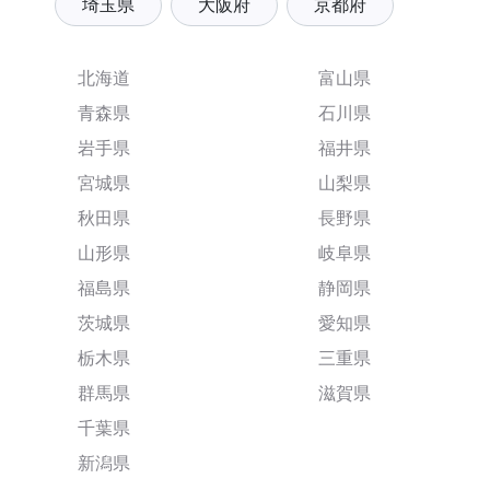
埼玉県
大阪府
京都府
北海道
富山県
青森県
石川県
岩手県
福井県
宮城県
山梨県
秋田県
長野県
山形県
岐阜県
福島県
静岡県
茨城県
愛知県
栃木県
三重県
群馬県
滋賀県
千葉県
新潟県