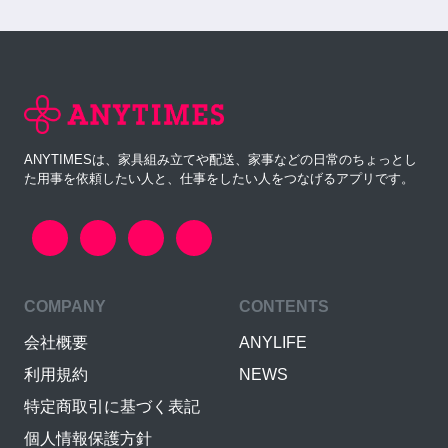
ANYTIMESは、家具組み立てや配送、家事などの日常のちょっとし
た用事を依頼したい人と、仕事をしたい人をつなげるアプリです。
COMPANY
CONTENTS
会社概要
ANYLIFE
利用規約
NEWS
特定商取引に基づく表記
個人情報保護方針