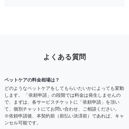
よくある質問
ペットケアの料金相場は？
どのようなペットケアをしてもらいたいかによっても変動
します。 「依頼申請」の段階では料金は発生しませんの
で、まずは、各サービスチケットに「依頼申請」を頂い
て、個別チャットにてお問い合わせ、ご相談ください。
※依頼申請後、本契約前（前払い決済前）であれば、キャ
ンセル可能です。