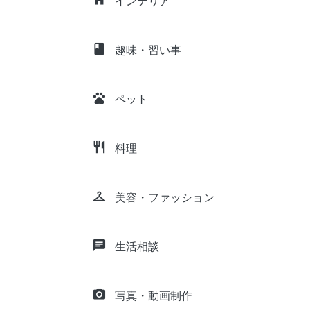
インテリア
class
趣味・習い事
pets
ペット
restaurant
料理
checkroom
美容・ファッション
chat
生活相談
camera_alt
写真・動画制作