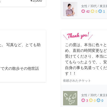
¥3,000
県
女性
/
30代
/
東京
sentiment_satisfied
sentiment_neutral
sentiment_dissatisfied
42
0
1
。 写真など、とても助
この度は、本当に色々と
め、直前の時間変更など
受けてくださり、本当に
てもらったようで、、安
自身の事も気遣ってくだ
市で犬の散歩その他世話
す！！
依頼されたチケット
女性
/
30代
/
東京
sentiment_satisfied
sentiment_neutral
sentiment_dissatisfied
3
0
0