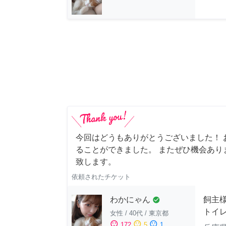
今回はどうもありがとうございました！ 
ることができました。 またぜひ機会あり
致します。
依頼されたチケット
わかにゃん
飼主
check_circle
トイ
女性
/
40代
/
東京都
sentiment_satisfied
sentiment_neutral
sentiment_dissatisfied
172
5
1