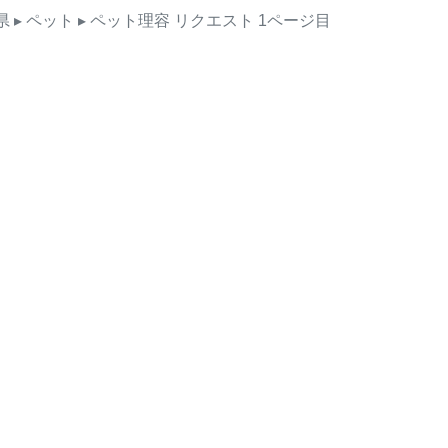
県
▸ ペット
▸ ペット理容
リクエスト
1ページ目