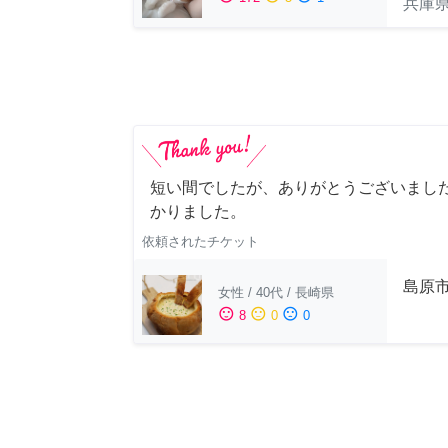
兵庫
短い間でしたが、ありがとうございました
かりました。
依頼されたチケット
島原
女性
/
40代
/
長崎県
sentiment_satisfied
sentiment_neutral
sentiment_dissatisfied
8
0
0