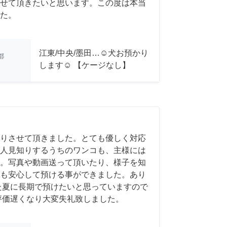
せて頂きたいと思います。この度は本当
た。
江東/中央/墨田…☺︎犬お預かり
都
します☺︎ 【ケージなし】
りさせて頂きました。とても優しく対応
人見知りするうちのワンコも、主様には
。写真や動画送って頂いたり、様子を知
も安心して預ける事ができました。あり
た夏に長期で預けたいと思っていますので
評価遅くなり大変失礼致しました。