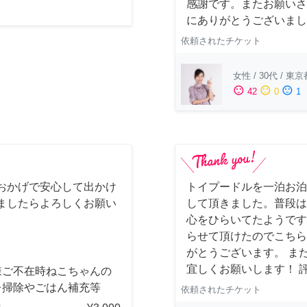
感謝です。またお願いさ
にありがとうございまし
依頼されたチケット
女性
/
30代
/
東京
sentiment_satisfied
sentiment_neutral
sentiment_dissatisfied
42
0
1
おかげで安心して出かけ
トイプードルを一泊お泊
ましたらよろしくお願い
して頂きました。普段は
心をひらいてたようです
らせて頂けたのでこちら
がとうございます。 ま
宜しくお願いします！ 
様ご不在時ねこちゃんの
レ掃除やごはん補充等
依頼されたチケット