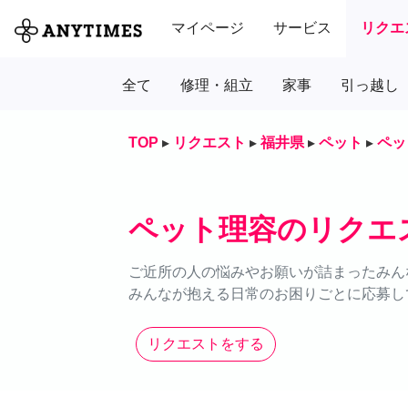
マイページ
サービス
リクエ
全て
修理・組立
家事
引っ越し
TOP
▸
リクエスト
▸
福井県
▸
ペット
▸
ペッ
ペット理容のリクエ
ご近所の人の悩みやお願いが詰まったみん
みんなが抱える日常のお困りごとに応募し
リクエストをする