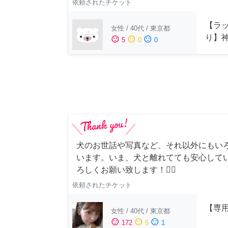
依頼されたチケット
【ラッ
女性
/
40代
/
東京都
り】
sentiment_satisfied
sentiment_neutral
sentiment_dissatisfied
5
0
0
犬のお世話や写真など、それ以外にもい
います。いま、犬と離れてても安心して
ろしくお願い致します！🙇‍♂️
依頼されたチケット
【専用
女性
/
40代
/
東京都
sentiment_satisfied
sentiment_neutral
sentiment_dissatisfied
172
5
1