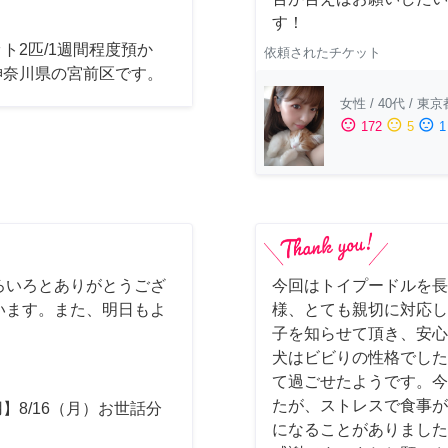
す！
ト2匹/1週間程度預か
依頼されたチケット
神奈川県の宮前区です。
女性
/
40代
/
東京
sentiment_satisfied
sentiment_neutral
sentiment_dissatisfied
172
5
1
ろいろとありがとうござ
今回はトイプードルを長
います。また、明日もよ
様、とても親切に対応し
子を知らせて頂き、安心
犬はビビりの性格でした
て過ごせたようです。今
たが、ストレスで食事が
】8/16（月）お世話分
になることがありました