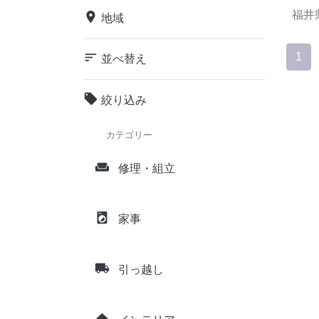
福井
place
地域
sort
1
並べ替え
local_offer
絞り込み
カテゴリー
weekend
修理・組立
local_laundry_service
家事
local_shipping
引っ越し
home