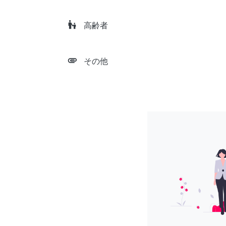
escalator_warning
高齢者
attachment
その他