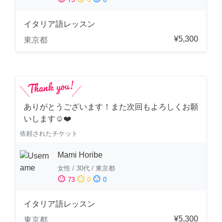
イタリア語レッスン
¥5,300
東京都
ありがとうございます！また次回もよろしくお願
いします☺️❤️
依頼されたチケット
Mami Horibe
女性
/
30代
/
東京都
sentiment_satisfied
sentiment_neutral
sentiment_dissatisfied
73
0
0
イタリア語レッスン
¥5,300
東京都