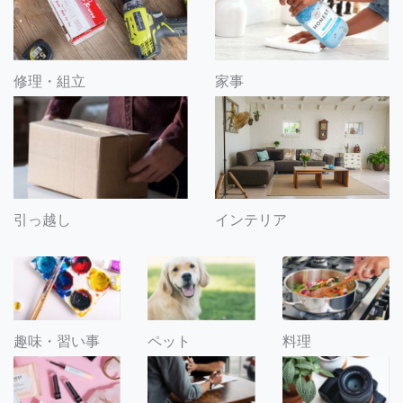
修理・組立
家事
引っ越し
インテリア
趣味・習い事
ペット
料理