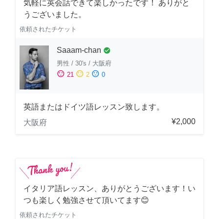
気軽に英会話できて楽しかったです！ ありがと
うございました。
依頼されたチケット
Saaam-chan
check_circle
男性
/
30's
/
大阪府
sentiment_satisfied
sentiment_neutral
sentiment_dissatisfied
21
2
0
英語またはドイツ語レッスン致します。
¥2,000
大阪府
イタリア語レッスン、ありがとうございます！い
つも楽しく勉強させて頂いてます😊
依頼されたチケット