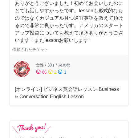
ありがとうございました！初めてお会いしたのに
とても話しやすかったです。lessonも形式的なも
のではなくカジュアル且つ適宜英語を教えて頂け
るので非常に良かったです。アメリカのスタート
アップ投資についても教えて頂きありがとうござ
います！またlessonお願いします!
依頼されたチケット
女性
/
30's
/
東京都
sentiment_satisfied
sentiment_neutral
sentiment_dissatisfied
86
2
1
[オンライン] ビジネス英会話レッスン Business
& Conversation English Lesson