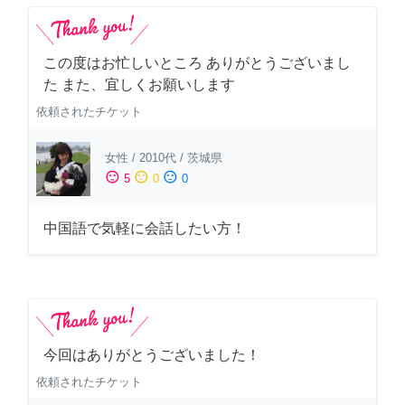
この度はお忙しいところ ありがとうございまし
た また、宜しくお願いします
依頼されたチケット
女性
/
2010代
/
茨城県
sentiment_satisfied
sentiment_neutral
sentiment_dissatisfied
5
0
0
中国語で気軽に会話したい方！
今回はありがとうございました！
依頼されたチケット