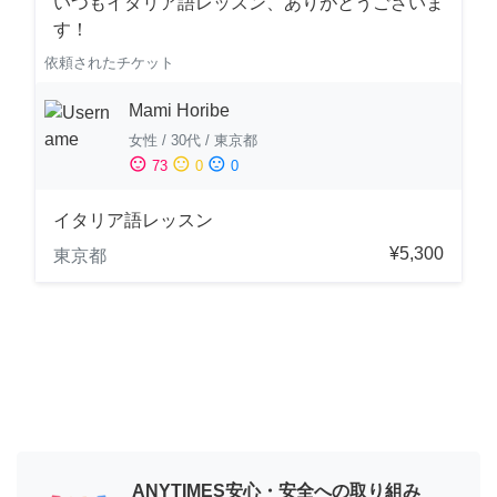
いつもイタリア語レッスン、ありがとうございま
す！
依頼されたチケット
Mami Horibe
女性
/
30代
/
東京都
sentiment_satisfied
sentiment_neutral
sentiment_dissatisfied
73
0
0
イタリア語レッスン
¥5,300
東京都
ANYTIMES安心・安全への取り組み