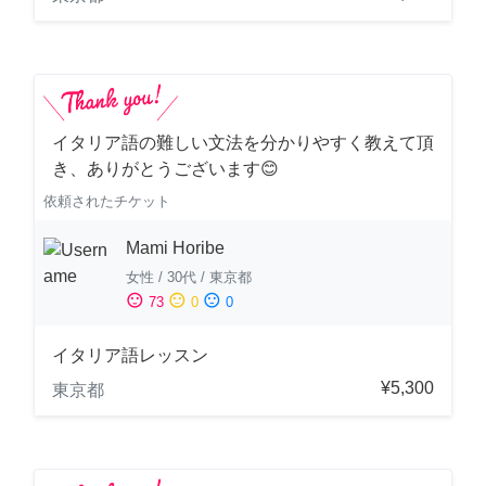
イタリア語の難しい文法を分かりやすく教えて頂
き、ありがとうございます😊
依頼されたチケット
Mami Horibe
女性
/
30代
/
東京都
sentiment_satisfied
sentiment_neutral
sentiment_dissatisfied
73
0
0
イタリア語レッスン
¥5,300
東京都