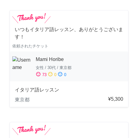
いつもイタリア語レッスン、ありがとうございま
す！
依頼されたチケット
Mami Horibe
女性
/
30代
/
東京都
sentiment_satisfied
sentiment_neutral
sentiment_dissatisfied
73
0
0
イタリア語レッスン
¥5,300
東京都