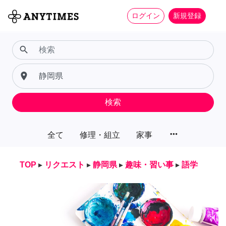
ログイン
新規登録
search
place
検索
more_horiz
全て
修理・組立
家事
TOP
▸
リクエスト
▸
静岡県
▸
趣味・習い事
▸
語学