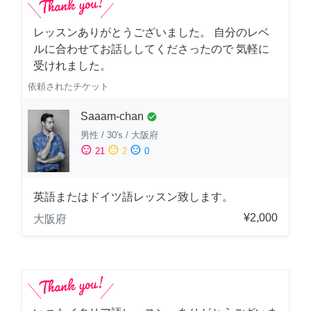
レッスンありがとうございました。 自分のレベ
ルに合わせてお話ししてくださったので 気軽に
受けれました。
依頼されたチケット
Saaam-chan
check_circle
男性
/
30's
/
大阪府
sentiment_satisfied
sentiment_neutral
sentiment_dissatisfied
21
2
0
英語またはドイツ語レッスン致します。
¥2,000
大阪府