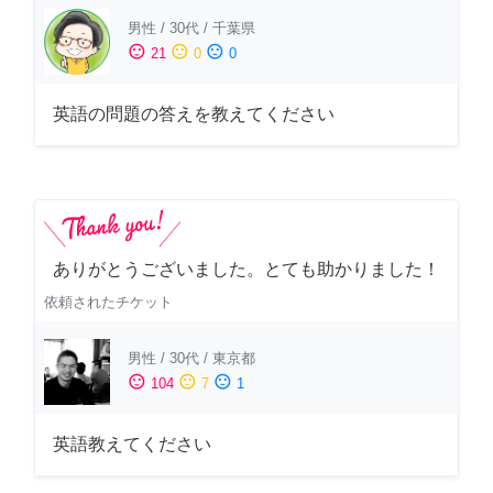
男性
/
30代
/
千葉県
sentiment_satisfied
sentiment_neutral
sentiment_dissatisfied
21
0
0
英語の問題の答えを教えてください
ありがとうございました。とても助かりました！
依頼されたチケット
男性
/
30代
/
東京都
sentiment_satisfied
sentiment_neutral
sentiment_dissatisfied
104
7
1
英語教えてください