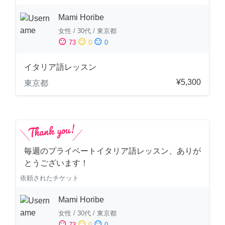
Mami Horibe
女性
/
30代
/
東京都
sentiment_satisfied
sentiment_neutral
sentiment_dissatisfied
73
0
0
イタリア語レッスン
¥5,300
東京都
毎週のプライベートイタリア語レッスン、ありが
とうございます！
依頼されたチケット
Mami Horibe
女性
/
30代
/
東京都
sentiment_satisfied
sentiment_neutral
sentiment_dissatisfied
73
0
0