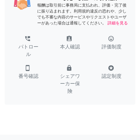
報酬は取引前に事務局に支払われ、評価・完了後
に振り込まれます。利用規約違反の恐れや、少し
でも不審な内容のサービスやリクエストやユーザ
ーがあった場合は通報してください。
詳細を見る
perm_phone_msg
assignment_ind
tag_faces
パトロー
本人確認
評価制度
ル
smartphone
lock
stars
番号確認
シェアワ
認定制度
ーカー保
険