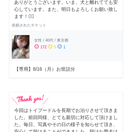
ありがとうございます。いま、犬と離れてても安
心しています。また、明日もよろしくお願い致し
ます！🙇‍♂️
依頼されたチケット
女性
/
40代
/
東京都
sentiment_satisfied
sentiment_neutral
sentiment_dissatisfied
172
5
1
【専用】8/16（月）お世話分
今回はトイプードルを長期でお泊りさせて頂きま
した。前回同様、とても親切に対応して頂けまし
た。毎日、写真やその日の様子を知らせて頂き、
安心して預けることができました。預けた愛犬は