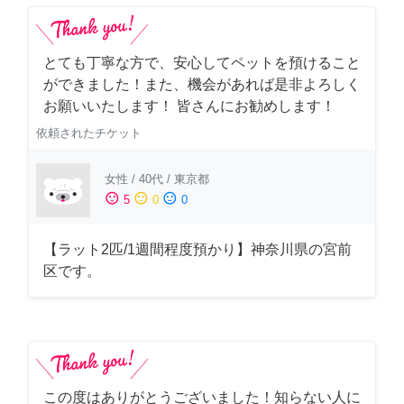
とても丁寧な方で、安心してペットを預けること
ができました！また、機会があれば是非よろしく
お願いいたします！ 皆さんにお勧めします！
依頼されたチケット
女性
/
40代
/
東京都
sentiment_satisfied
sentiment_neutral
sentiment_dissatisfied
5
0
0
【ラット2匹/1週間程度預かり】神奈川県の宮前
区です。
この度はありがとうございました！知らない人に