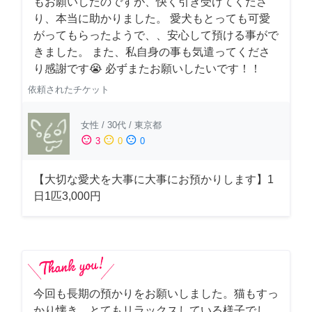
もお願いしたのですが、快く引き受けてくださ
り、本当に助かりました。 愛犬もとっても可愛
がってもらったようで、、安心して預ける事がで
きました。 また、私自身の事も気遣ってくださ
り感謝です😭 必ずまたお願いしたいです！！
依頼されたチケット
女性
/
30代
/
東京都
sentiment_satisfied
sentiment_neutral
sentiment_dissatisfied
3
0
0
【大切な愛犬を大事に大事にお預かりします】1
日1匹3,000円
今回も長期の預かりをお願いしました。猫もすっ
かり懐き、とてもリラックスしている様子でし