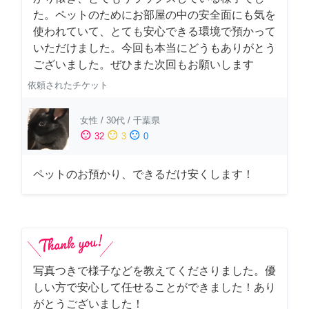
た。ペットのためにお部屋の中の安全面にも気を
使われていて、とても安心できる環境で預かって
いただけました。今回も本当にどうもありがとう
ございました。ぜひまた次回もお願いします
依頼されたチケット
女性
/
30代
/
千葉県
sentiment_satisfied
sentiment_neutral
sentiment_dissatisfied
32
3
0
ペットのお預かり、できるだけ安くします！
写真つきで様子などを教えてくださりました。優
しい方で安心して任せることができました！あり
がとうございました！