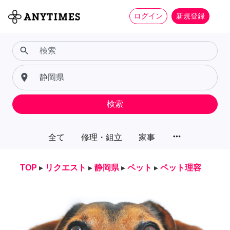
ログイン
新規登録
search
place
検索
more_horiz
全て
修理・組立
家事
TOP
▸
リクエスト
▸
静岡県
▸
ペット
▸
ペット理容