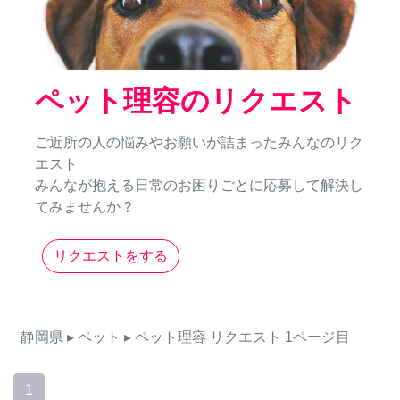
ペット理容のリクエスト
ご近所の人の悩みやお願いが詰まったみんなのリク
エスト
みんなが抱える日常のお困りごとに応募して解決し
てみませんか？
リクエストをする
静岡県
▸ ペット
▸ ペット理容
リクエスト
1ページ目
1