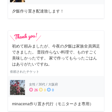
夕飯作り置き配達致します！
初めて頼みましたが、今夜の夕飯は家族全員満足
できました。 普段作らない料理で、ものすごく
美味しかったです。 家で作ってもらったごはん
はありがたいですね。
依頼されたチケット
女性
/
30代
/
大阪府
sentiment_satisfied
sentiment_neutral
sentiment_dissatisfied
26
0
0
minacena作り置き代行（モニターさま専用）