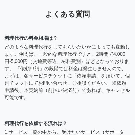
よくある質問
料理代行の料金相場は？
どのような料理代行をしてもらいたいかによっても変動し
ます。例えば、一般的な料理代行ですと、2時間で4,000
円-5,000円（交通費等込、材料費別）ほどとなっておりま
す。 「依頼申請」の段階では料金は発生しませんので、
まずは、各サービスチケットに「依頼申請」を頂いて、個
別チャットにてお問い合わせ、ご相談ください。 ※依頼
申請後、本契約前（前払い決済前）であれば、キャンセル
可能です。
料理代行を依頼する流れは？
1.サービス一覧の中から、受けたいサービス（サポータ