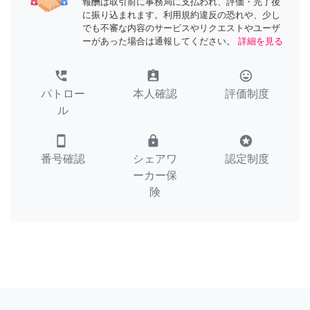
報酬は取引前に事務局に支払われ、評価・完了後
に振り込まれます。利用規約違反の恐れや、少し
でも不審な内容のサービスやリクエストやユーザ
ーがあった場合は通報してください。
詳細を見る
perm_phone_msg
assignment_ind
tag_faces
パトロー
本人確認
評価制度
ル
smartphone
lock
stars
番号確認
シェアワ
認定制度
ーカー保
険