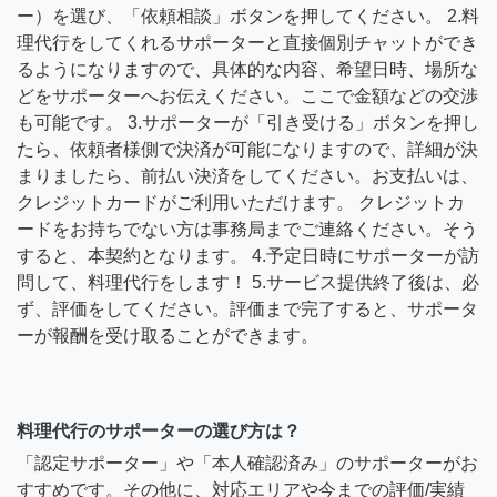
ー）を選び、「依頼相談」ボタンを押してください。 2.料
理代行をしてくれるサポーターと直接個別チャットができ
るようになりますので、具体的な内容、希望日時、場所な
どをサポーターへお伝えください。ここで金額などの交渉
も可能です。 3.サポーターが「引き受ける」ボタンを押し
たら、依頼者様側で決済が可能になりますので、詳細が決
まりましたら、前払い決済をしてください。お支払いは、
クレジットカードがご利用いただけます。 クレジットカ
ードをお持ちでない方は事務局までご連絡ください。そう
すると、本契約となります。 4.予定日時にサポーターが訪
問して、料理代行をします！ 5.サービス提供終了後は、必
ず、評価をしてください。評価まで完了すると、サポータ
ーが報酬を受け取ることができます。
料理代行のサポーターの選び方は？
「認定サポーター」や「本人確認済み」のサポーターがお
すすめです。その他に、対応エリアや今までの評価/実績