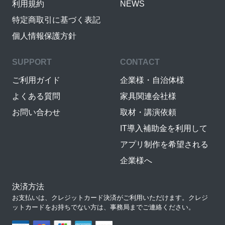
利用規約
NEWS
特定商取引に基づく表記
個人情報保護方針
SUPPORT
CONTACT
ご利用ガイド
企業様・自治体様
よくある質問
家具関連会社様
お問い合わせ
取材・講演依頼
IT導入補助金を利用して
アプリ制作を希望される
企業様へ
決済方法
お支払いは、クレジットカード決済がご利用いただけます。クレジ
ットカードをお持ちでない方は、事務局までご連絡ください。