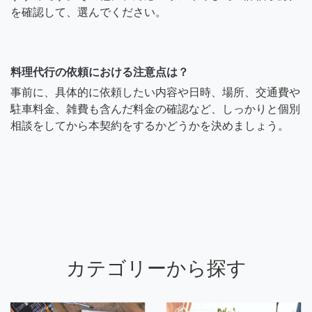
を確認して、選んでください。
料理代行の依頼における注意点は？
事前に、具体的に依頼したい内容や日時、場所、交通費や
駐車料金、雑費も含んだ料金の確認など、しっかりと個別
相談をしてから本契約をするかどうかを決めましょう。
カテゴリーから探す