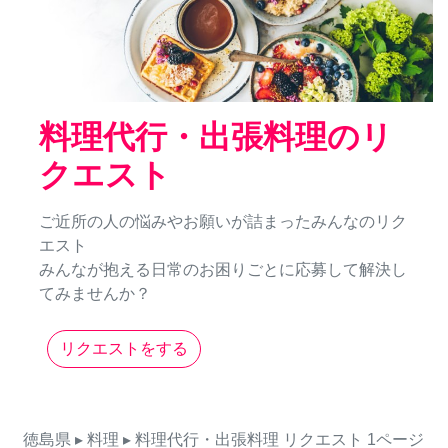
料理代行・出張料理のリ
クエスト
ご近所の人の悩みやお願いが詰まったみんなのリク
エスト
みんなが抱える日常のお困りごとに応募して解決し
てみませんか？
リクエストをする
徳島県
▸ 料理
▸ 料理代行・出張料理
リクエスト
1ページ