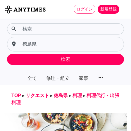
ログイン
新規登録
search
place
検索
more_horiz
全て
修理・組立
家事
TOP
▸
リクエスト
▸
徳島県
▸
料理
▸
料理代行・出張
料理