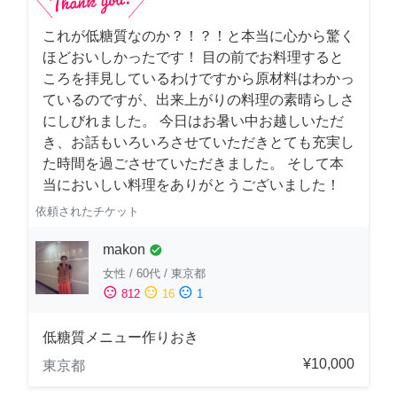
これが低糖質なのか？！？！と本当に心から驚く
ほどおいしかったです！ 目の前でお料理すると
ころを拝見しているわけですから原材料はわかっ
ているのですが、出来上がりの料理の素晴らしさ
にしびれました。 今日はお暑い中お越しいただ
き、お話もいろいろさせていただきとても充実し
た時間を過ごさせていただきました。 そして本
当においしい料理をありがとうございました！
依頼されたチケット
makon
check_circle
女性
/
60代
/
東京都
sentiment_satisfied
sentiment_neutral
sentiment_dissatisfied
812
16
1
低糖質メニュー作りおき
¥10,000
東京都