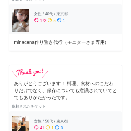
女性
/
40代
/
東京都
sentiment_satisfied
sentiment_neutral
sentiment_dissatisfied
172
5
1
minacena作り置き代行（モニターさま専用)
ありがとうございます！ 料理、食材へのこだわ
りだけでなく、保存についても意識されていてと
てもありがたかったです。
依頼されたチケット
女性
/
50代
/
東京都
sentiment_satisfied
sentiment_neutral
sentiment_dissatisfied
41
1
0