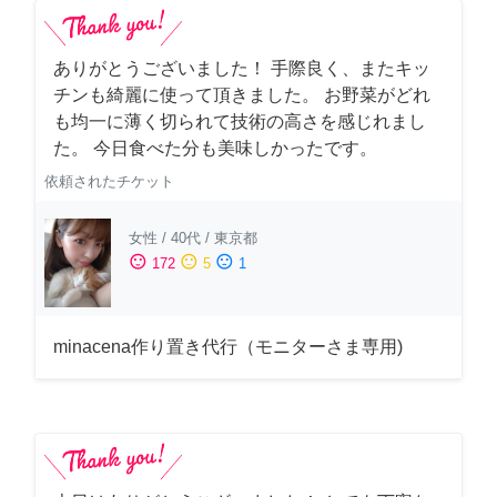
ありがとうございました！ 手際良く、またキッ
チンも綺麗に使って頂きました。 お野菜がどれ
も均一に薄く切られて技術の高さを感じれまし
た。 今日食べた分も美味しかったです。
依頼されたチケット
女性
/
40代
/
東京都
sentiment_satisfied
sentiment_neutral
sentiment_dissatisfied
172
5
1
minacena作り置き代行（モニターさま専用)