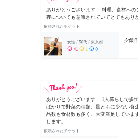
ありがとうございます！ 料理、食材への
存についても意識されていてとてもあり
依頼されたチケット
夕飯
女性
/
50代
/
東京都
sentiment_satisfied
sentiment_neutral
sentiment_dissatisfied
41
1
0
ありがとうございます！ 1人暮らしで多忙
ばかりで野菜の種類、量ともに少ない食
品数も食材数も多く、大変満足していま
します。
依頼されたチケット