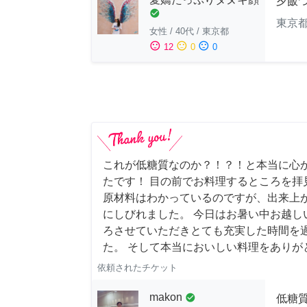
夕飯
check_circle
東京
女性
/
40代
/
東京都
sentiment_satisfied
sentiment_neutral
sentiment_dissatisfied
12
0
0
これが低糖質なのか？！？！と本当に心
たです！ 目の前でお料理するところを拝
原材料はわかっているのですが、出来上
にしびれました。 今日はお暑い中お越し
ろさせていただきとても充実した時間を
た。 そして本当においしい料理をありが
依頼されたチケット
makon
check_circle
低糖