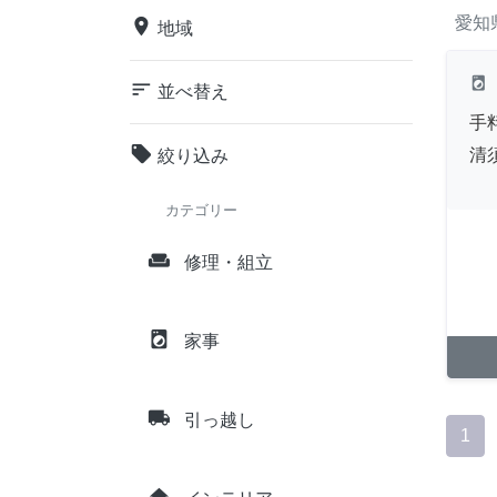
愛知
place
地域
local_laundry_service
sort
並べ替え
手
local_offer
清
絞り込み
カテゴリー
weekend
修理・組立
local_laundry_service
家事
local_shipping
引っ越し
1
home