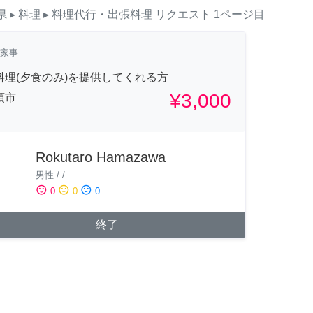
県
▸ 料理
▸ 料理代行・出張料理
リクエスト
1ページ目
家事
料理(夕食のみ)を提供してくれる方
¥3,000
須市
Rokutaro Hamazawa
男性
/
/
sentiment_satisfied
sentiment_neutral
sentiment_dissatisfied
0
0
0
終了