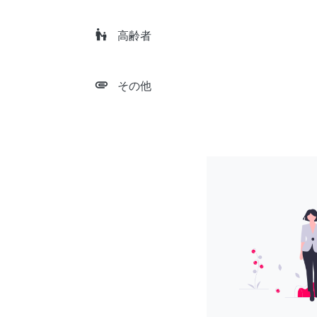
escalator_warning
高齢者
attachment
その他