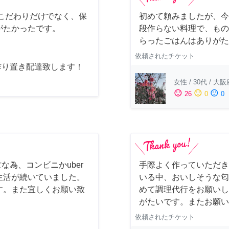
こだわりだけでなく、保
初めて頼みましたが、今
がたかったです。
段作らない料理で、もの
らったごはんはありがた
依頼されたチケット
作り置き配達致します！
女性
/
30代
/
大阪
sentiment_satisfied
sentiment_neutral
sentiment_dissatisfied
26
0
0
な為、コンビニかuber
手際よく作っていただき
生活が続いていました。
いる中、おいしそうな匂
す。また宜しくお願い致
めて調理代行をお願いし
がたいです。またお願い
依頼されたチケット