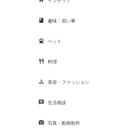
インテリア
class
趣味・習い事
pets
ペット
restaurant
料理
checkroom
美容・ファッション
chat
生活相談
camera_alt
写真・動画制作