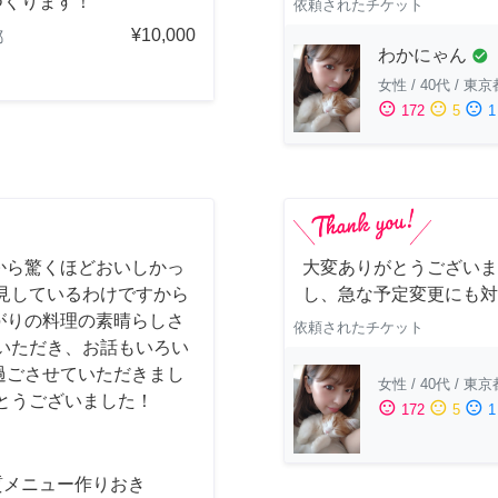
つくります！
依頼されたチケット
¥10,000
都
わかにゃん
check_circle
女性
/
40代
/
東京
sentiment_satisfied
sentiment_neutral
sentiment_dissatisfied
172
5
1
から驚くほどおいしかっ
大変ありがとうございま
見しているわけですから
し、急な予定変更にも対
がりの料理の素晴らしさ
依頼されたチケット
いただき、お話もいろい
過ごさせていただきまし
女性
/
40代
/
東京
とうございました！
sentiment_satisfied
sentiment_neutral
sentiment_dissatisfied
172
5
1
質メニュー作りおき