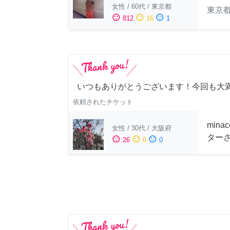
女性
/
60代
/
東京都
東京
sentiment_satisfied
sentiment_neutral
sentiment_dissatisfied
812
16
1
いつもありがとうございます！今回も大
依頼されたチケット
min
女性
/
30代
/
大阪府
ター
sentiment_satisfied
sentiment_neutral
sentiment_dissatisfied
26
0
0