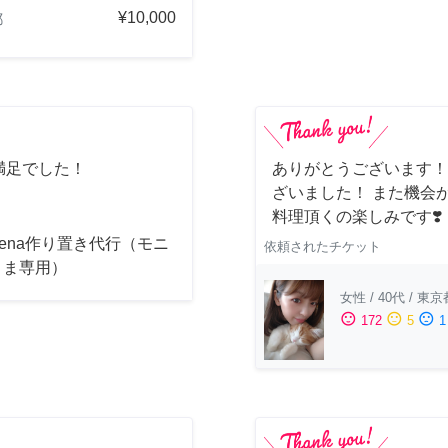
¥10,000
都
満足でした！
ありがとうございます！
ざいました！ また機会
料理頂くの楽しみです❣️
acena作り置き代行（モニ
依頼されたチケット
さま専用）
女性
/
40代
/
東京
sentiment_satisfied
sentiment_neutral
sentiment_dissatisfied
172
5
1