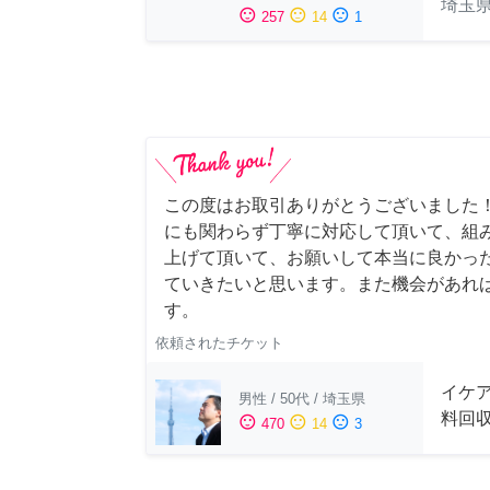
埼玉
sentiment_satisfied
sentiment_neutral
sentiment_dissatisfied
257
14
1
この度はお取引ありがとうございました
にも関わらず丁寧に対応して頂いて、組
上げて頂いて、お願いして本当に良かっ
ていきたいと思います。また機会があれ
す。
依頼されたチケット
イケ
男性
/
50代
/
埼玉県
料回
sentiment_satisfied
sentiment_neutral
sentiment_dissatisfied
470
14
3