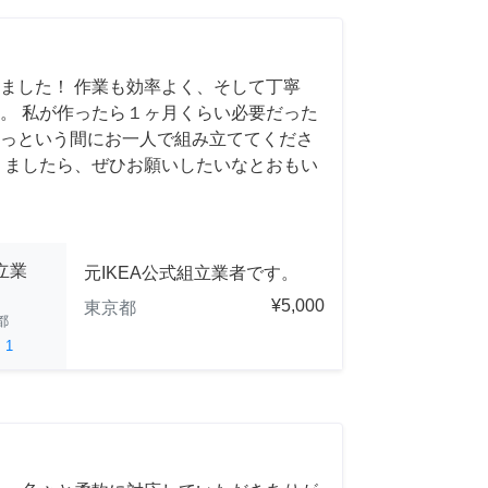
ました！ 作業も効率よく、そして丁寧
。 私が作ったら１ヶ月くらい必要だった
っという間にお一人で組み立ててくださ
りましたら、ぜひお願いしたいなとおもい
立業
元IKEA公式組立業者です。
¥5,000
東京都
都
ed
1