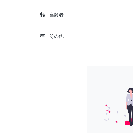
escalator_warning
高齢者
attachment
その他