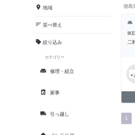
徳島
place
地域
weekend
sort
並べ替え
I
local_offer
二
絞り込み
カテゴリー
weekend
修理・組立
local_laundry_service
家事
local_shipping
引っ越し
1
home