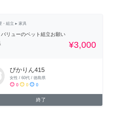
理・組立
▸ 家具
トバリューのベット組立お願い
¥3,000
県
ぴかりん415
女性
/
60代
/
徳島県
sentiment_satisfied
sentiment_neutral
sentiment_dissatisfied
0
0
0
終了