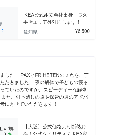
IKEA公式組立会社出身 長久
手店エリア外対応します！
県
ed
2
¥6,500
愛知県
した！ PAXとFRIHETENの２点を、丁
ただきました。 夜の解体で子どもの寝る
っていたのですが、スピーディーな解体
 また、引っ越しの際や保管の際のアドバ
考にさせていただきます！
【大阪】公式価格より断然お
組立/解
得！公式クオリティのIKEA家
デ)
check_circle