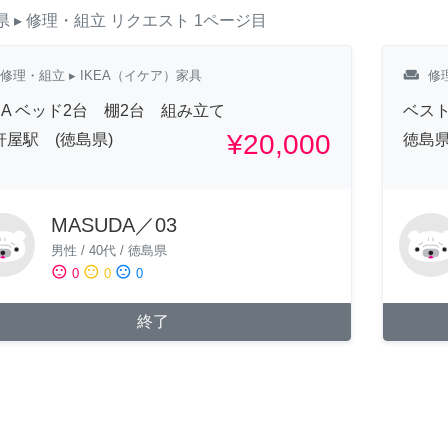
県
▸ 修理・組立
リクエスト
1ページ目
weekend
修理・組立
▸ IKEA（イケア）家具
修
KEA ベッド2台 棚2台 組み立て
ベス
¥20,000
軒屋駅 (徳島県)
徳島
MASUDA／03
男性
/
40代
/
徳島県
sentiment_satisfied
sentiment_neutral
sentiment_dissatisfied
0
0
0
終了