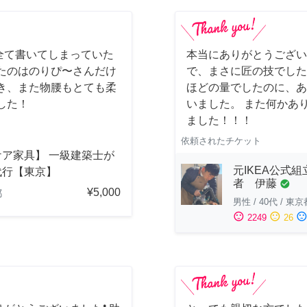
全て書いてしまっていた
本当にありがとうござい
たのはのりぴ〜さんだけ
で、まさに匠の技でした
き、また物腰もとても柔
ほどの量でしたのに、あ
した！
いました。 また何かあ
ました！！！
依頼されたチケット
ケア家具】 一級建築士が
元IKEA公式組
代行【東京】
者 伊藤
check_circle
¥5,000
都
男性
/
40代
/
東京
sentiment_satisfied
sentiment_neutral
sentiment_dissatisfi
2249
26