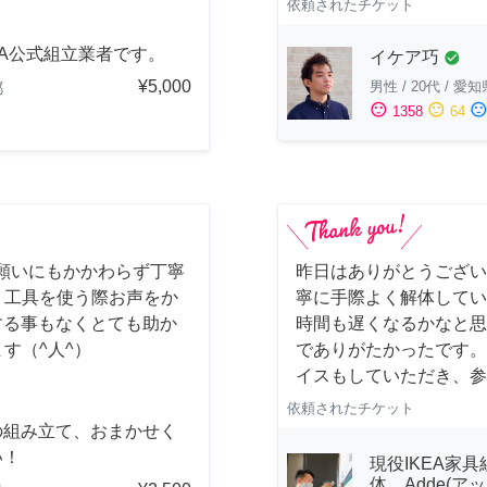
依頼されたチケット
EA公式組立業者です。
イケア巧
check_circle
¥5,000
男性
/
20代
/
愛知
都
sentiment_satisfied
sentiment_neutral
sentiment_dissatisfi
1358
64
願いにもかかわらず丁寧
昨日はありがとうございま
) 工具を使う際お声をか
寧に手際よく解体してい
する事もなくとても助か
時間も遅くなるかなと思
ます（^人^）
でありがたかったです。
イスもしていただき、参
依頼されたチケット
の組み立て、おまかせく
い！
現役IKEA家具
体 Adde(アッ