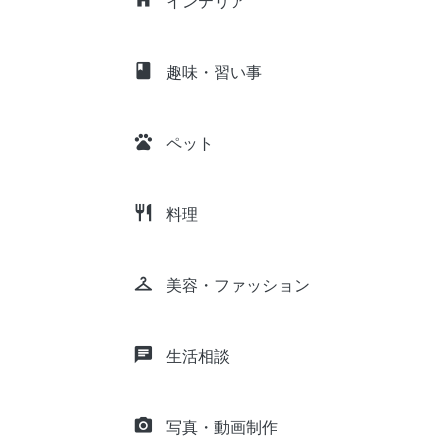
インテリア
class
趣味・習い事
pets
ペット
restaurant
料理
checkroom
美容・ファッション
chat
生活相談
camera_alt
写真・動画制作