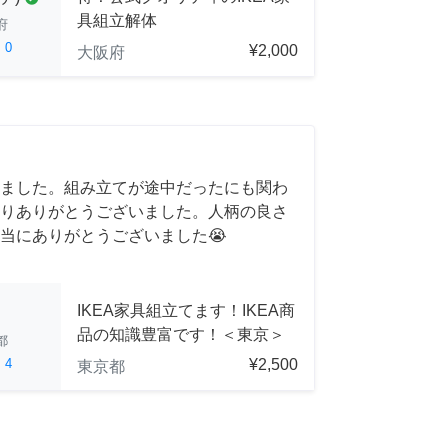
具組立解体
府
ed
0
¥2,000
大阪府
ました。組み立てが途中だったにも関わ
りありがとうございました。人柄の良さ
当にありがとうございました😭
IKEA家具組立てます！IKEA商
品の知識豊富です！＜東京＞
都
ed
4
¥2,500
東京都