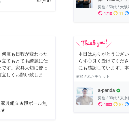
¥2,500
県
男性
/
50代
/
大阪
sentiment_satisfied
sentiment_neutral
sentiment_dissatisfi
1710
11
！何度も日程が変わった
本日はありがとうござい
み立てもとても綺麗に仕
らず心良く受けてくださ
たです。家具大切に使っ
にも感謝しています。本
ば宜しくお願い致しま
依頼されたチケット
a-panda
check_circle
男性
/
30代
/
東京
ア家具組立★段ボール無
sentiment_satisfied
sentiment_neutral
sentiment_dissatisfi
1803
87
収★