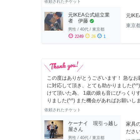
依頼されたチケット
元IKEA公式組立業
元IK
者 伊藤
check_circle
東京
男性
/
40代
/
東京都
sentiment_satisfied
sentiment_neutral
sentiment_dissatisfied
2249
26
1
この度はありがとうございます！ 急なお
に対応して頂き、とても助かりました(^^
けて頂いた為、 1歳の娘も音にびっくり
りました(^^) また機会があればお願いし
依頼されたチケット
ケーナイ 現引っ越し
家具
屋さん
ださ
男性
/
40代
/
東京都