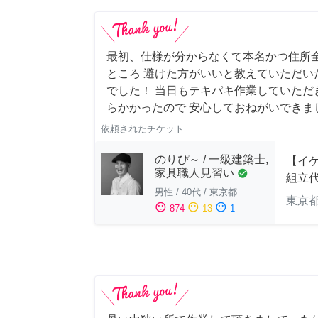
最初、仕様が分からなくて本名かつ住所
ところ 避けた方がいいと教えていただい
でした！ 当日もテキパキ作業していただ
らかかったので 安心しておねがいできま
依頼されたチケット
のりぴ～ / 一級建築士,
【イ
家具職人見習い
check_circle
組立
男性
/
40代
/
東京都
東京
sentiment_satisfied
sentiment_neutral
sentiment_dissatisfied
874
13
1