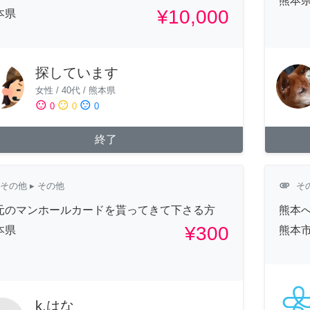
熊本
¥10,000
本県
探しています
女性
/
40代
/
熊本県
sentiment_satisfied
sentiment_neutral
sentiment_dissatisfied
0
0
0
終了
attachment
その他
▸ その他
そ
元のマンホールカードを貰ってきて下さる方
熊本
¥300
本県
熊本
k.はな