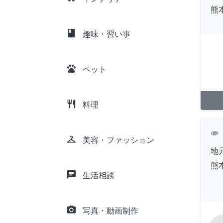
熊
class
趣味・習い事
pets
ペット
restaurant
料理
attachment
checkroom
美容・ファッション
地
熊
chat
生活相談
camera_alt
写真・動画制作