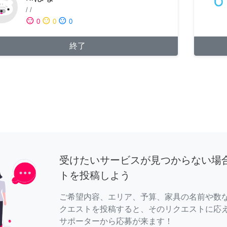
/
/
sentiment_satisfied
sentiment_neutral
sentiment_dissatisfied
0
0
0
終了
受けたいサービスが見つからない場
トを投稿しよう
ご希望内容、エリア、予算、家具の名前や数
クエストを投稿すると、そのリクエストに応
サポーターから応募が来ます！