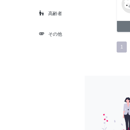
escalator_warning
高齢者
attachment
その他
1