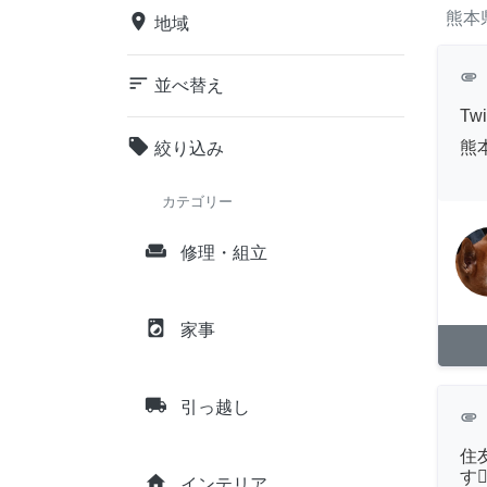
熊本
place
地域
attachment
sort
並べ替え
Tw
local_offer
熊
絞り込み
カテゴリー
weekend
修理・組立
local_laundry_service
家事
local_shipping
引っ越し
attachment
住
す🙇
home
インテリア