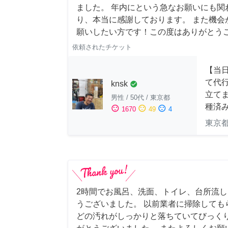
ました。 年内にという急なお願いにも関
り、本当に感謝しております。 また機会
願いしたい方です！この度はありがとう
依頼されたチケット
【当
て代
knsk
check_circle
立てま
男性
/
50代
/
東京都
種済
sentiment_satisfied
sentiment_neutral
sentiment_dissatisfied
1670
49
4
東京
2時間でお風呂、洗面、トイレ、台所流
うございました。 以前業者に掃除しても
どの汚れがしっかりと落ちていてびっくり