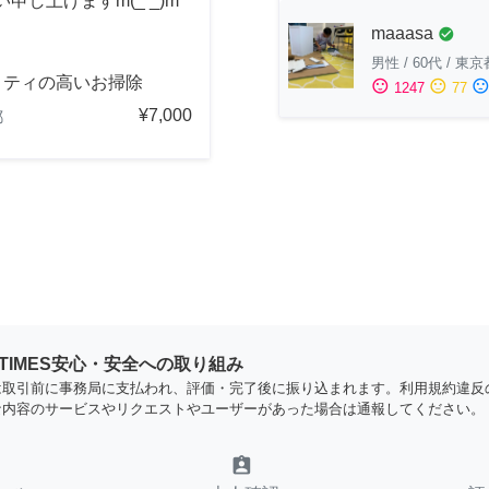
し上げますm(_ _)m
maaasa
check_circle
男性
/
60代
/
東京
リティの高いお掃除
sentiment_satisfied
sentiment_neutral
sentiment_dissatisfi
1247
77
¥7,000
都
YTIMES安心・安全への取り組み
は取引前に事務局に支払われ、評価・完了後に振り込まれます。利用規約違反
な内容のサービスやリクエストやユーザーがあった場合は通報してください。
assignment_ind