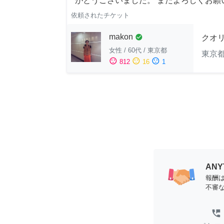
がとうございました。 またよろしくお願い申
依頼されたチケット
makon
check_circle
クオ
女性
/
60代
/
東京都
東京
sentiment_satisfied
sentiment_neutral
sentiment_dissatisfied
812
16
1
AN
報酬
不審
perm_phone_msg