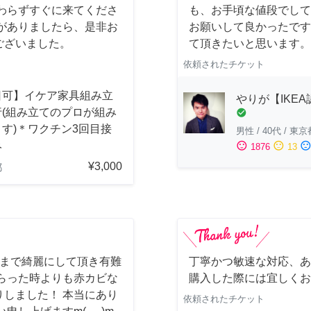
わらずすぐに来てくださ
も、お手頃な値段でして
がありましたら、是非お
お願いして良かったです
ございました。
て頂きたいと思います。
依頼されたチケット
日可】イケア家具組み立
やりが【IKE
行(組み立てのプロが組み
check_circle
す)＊ワクチン3回目接
男性
/
40代
/
東京
み
sentiment_satisfied
sentiment_neutral
sentiment_dissatisfi
1876
13
¥3,000
都
しまで綺麗にして頂き有難
丁寧かつ敏速な対応、あ
らった時よりも赤カビな
購入した際には宜しくお
しました！ 本当にあり
依頼されたチケット