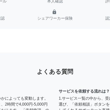
ール
本人確認
評
lock
確認
シェアワーカー保険
認
よくある質問
サービスを依頼する流れは？
いかによっても変動します。
1.サービス一覧の中から、
間で4,000円-5,000円
選び、「依頼相談」ボタンを