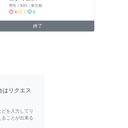
男性
/
30代
/
東京都
sentiment_satisfied
sentiment_neutral
sentiment_dissatisfied
6
0
0
終了
合はリクエス
などを入力してリ
えることが出来る