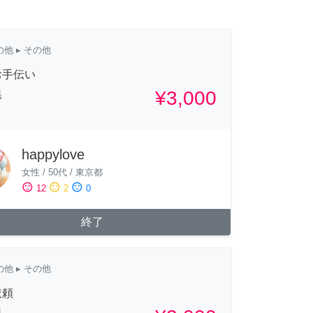
の他
▸ その他
お手伝い
¥3,000
県
happylove
女性
/
50代
/
東京都
sentiment_satisfied
sentiment_neutral
sentiment_dissatisfied
12
2
0
終了
の他
▸ その他
依頼