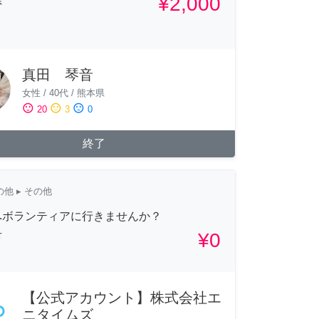
¥2,000
県
真田 琴音
女性
/
40代
/
熊本県
sentiment_satisfied
sentiment_neutral
sentiment_dissatisfied
20
3
0
終了
の他
▸ その他
へボランティアに行きませんか？
¥0
市
【公式アカウント】株式会社エ
ニタイムズ