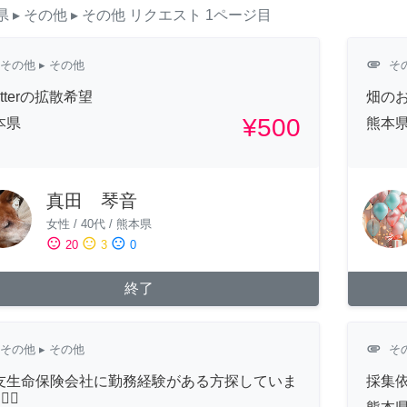
県
▸ その他
▸ その他
リクエスト
1ページ目
attachment
その他
▸ その他
そ
itterの拡散希望
畑の
¥500
本県
熊本
真田 琴音
女性
/
40代
/
熊本県
sentiment_satisfied
sentiment_neutral
sentiment_dissatisfied
20
3
0
終了
attachment
その他
▸ その他
そ
友生命保険会社に勤務経験がある方探していま
採集
‍♀️