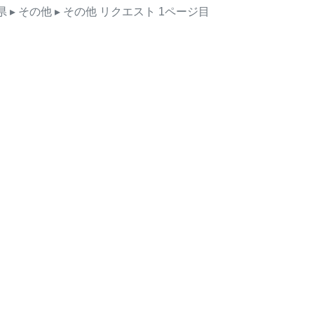
県
▸ その他
▸ その他
リクエスト
1ページ目