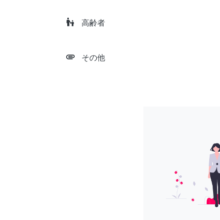
escalator_warning
高齢者
attachment
その他