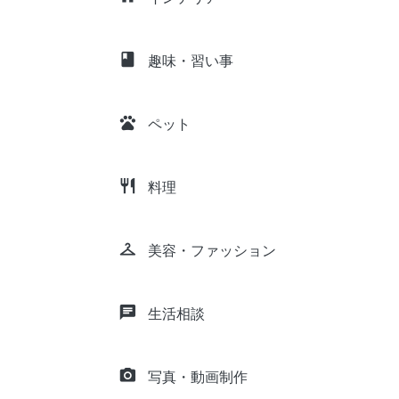
class
趣味・習い事
pets
ペット
restaurant
料理
checkroom
美容・ファッション
chat
生活相談
camera_alt
写真・動画制作