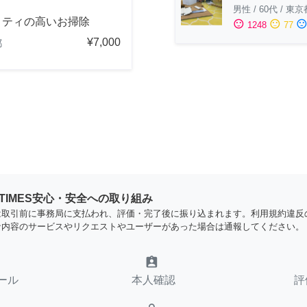
男性
/
60代
/
東京
リティの高いお掃除
sentiment_satisfied
sentiment_neutral
sentiment_dissatisfi
1248
77
¥7,000
都
YTIMES安心・安全への取り組み
は取引前に事務局に支払われ、評価・完了後に振り込まれます。利用規約違反
な内容のサービスやリクエストやユーザーがあった場合は通報してください。
assignment_ind
ール
本人確認
評