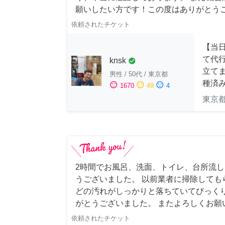
願いしたい方です！この度はありがとう
依頼されたチケット
【当
て代
knsk
check_circle
立てま
男性
/
50代
/
東京都
種済
sentiment_satisfied
sentiment_neutral
sentiment_dissatisfied
1670
49
4
東京
2時間でお風呂、洗面、トイレ、台所流
うございました。 以前業者に掃除しても
どの汚れがしっかりと落ちていてびっくり
がとうございました。 またよろしくお願い申
依頼されたチケット