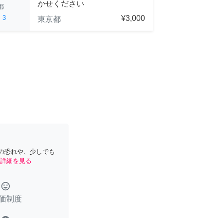
かせください
都
ed
3
¥3,000
東京都
の恐れや、少しでも
詳細を見る
tag_faces
価制度