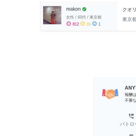
makon
check_circle
クオ
女性
/
60代
/
東京都
東京
sentiment_satisfied
sentiment_neutral
sentiment_dissatisfied
812
16
1
AN
報酬
不審
perm_phone_msg
パトロ