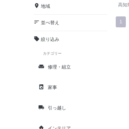
高知
place
地域
sort
1
並べ替え
local_offer
絞り込み
カテゴリー
weekend
修理・組立
local_laundry_service
家事
local_shipping
引っ越し
home
インテリア