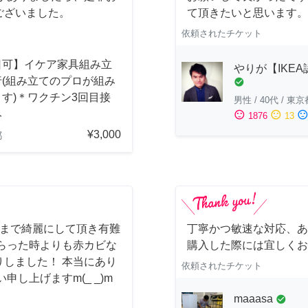
ございました。
て頂きたいと思います。
依頼されたチケット
日可】イケア家具組み立
やりが【IKE
行(組み立てのプロが組み
check_circle
す)＊ワクチン3回目接
男性
/
40代
/
東京
み
sentiment_satisfied
sentiment_neutral
sentiment_dissatisfi
1876
13
¥3,000
都
しまで綺麗にして頂き有難
丁寧かつ敏速な対応、あ
らった時よりも赤カビな
購入した際には宜しくお
しました！ 本当にあり
依頼されたチケット
し上げますm(_ _)m
maaasa
check_circle