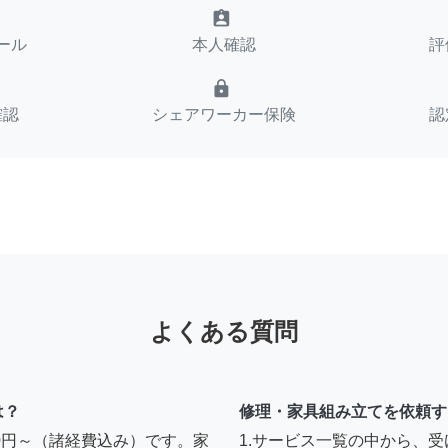
assignment_ind
ール
本人確認
評
lock
確認
シェアワーカー保険
認
よくある質問
は？
修理・家具組み立てを依頼す
00円～（諸経費込み）です。家
1.サービス一覧の中から、