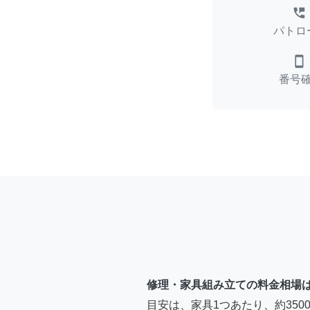
perm_phone_msg
パトロ
smartphone
番号
修理・家具組み立ての料金相場
目安は、家具1つあたり、約35