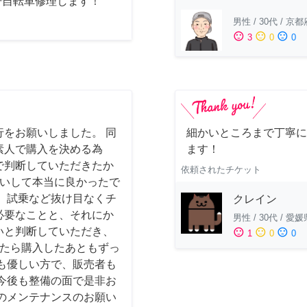
で自転車修理します！
男性
/
30代
/
京都
sentiment_satisfied
sentiment_neutral
sentiment_dissatisfied
3
0
0
をお願いしました。 同
細かいところまで丁寧に
素人で購入を決める為
ます！
で判断していただきたか
依頼されたチケット
お願いして本当に良かったで
、試乗など抜け目なくチ
クレイン
必要なことと、それにか
男性
/
30代
/
愛媛
いと判断していただき、
sentiment_satisfied
sentiment_neutral
sentiment_dissatisfied
1
0
0
かったら購入したあともずっ
も優しい方で、販売者も
今後も整備の面で是非お
のメンテナンスのお願い