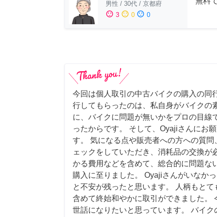
無料
男性
/
30代
/
京都府
sentiment_satisfied
sentiment_neutral
sentiment_dissatisfied
3
0
0
今回は個人取引の中古バイクの購入の同行
行してもらったのは、私自身がバイクの
に、バイクに問題が無いかをプロの目線
ったからです。 そして、Oyajiさんに
す。 気になる点や販売者への方への質問
ェックをしていただき、消耗品の交換が
かる費用などを含めて、総合的に問題な
購入に至りました。 Oyajiさんがいな
と不安が残ったと思います。 人柄もとて
含めて終始和やかに取引ができました。 
世話になりたいと思っています。 バイク