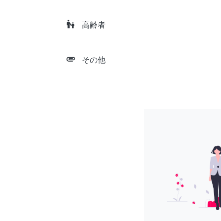
escalator_warning
高齢者
attachment
その他