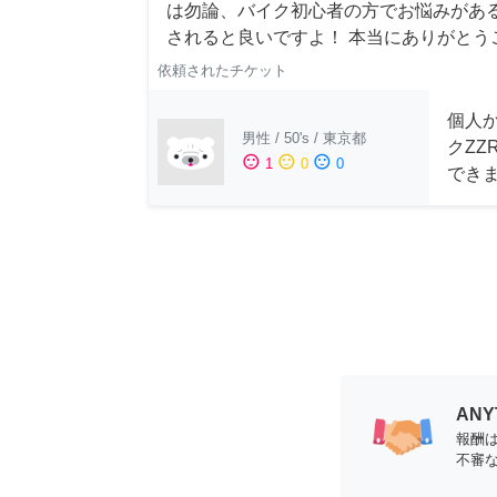
は勿論、バイク初心者の方でお悩みがあるか
されると良いですよ！ 本当にありがとう
依頼されたチケット
個人
男性
/
50's
/
東京都
クZZ
sentiment_satisfied
sentiment_neutral
sentiment_dissatisfied
1
0
0
でき
AN
報酬
不審