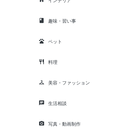
インテリア
class
趣味・習い事
pets
ペット
restaurant
料理
checkroom
美容・ファッション
chat
生活相談
camera_alt
写真・動画制作