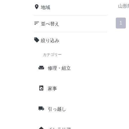
山形
place
地域
sort
1
並べ替え
local_offer
絞り込み
カテゴリー
weekend
修理・組立
local_laundry_service
家事
local_shipping
引っ越し
home