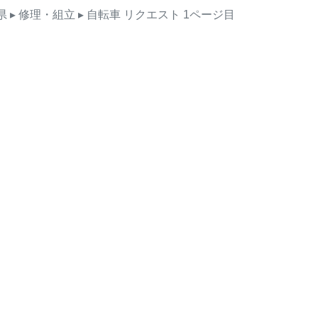
県
▸ 修理・組立
▸ 自転車
リクエスト
1ページ目