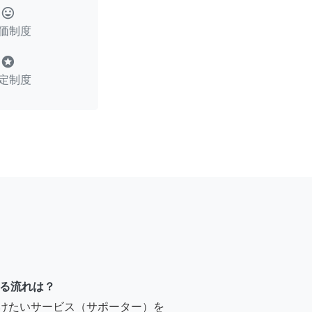
tag_faces
価制度
stars
定制度
る流れは？
受けたいサービス（サポーター）を