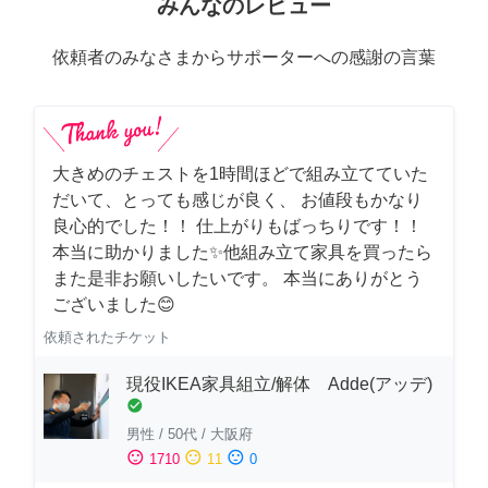
みんなのレビュー
依頼者のみなさまからサポーターへの感謝の言葉
大きめのチェストを1時間ほどで組み立てていた
だいて、とっても感じが良く、 お値段もかなり
良心的でした！！ 仕上がりもばっちりです！！
本当に助かりました✨他組み立て家具を買ったら
また是非お願いしたいです。 本当にありがとう
ございました😊
依頼されたチケット
現役IKEA家具組立/解体 Adde(アッデ)
check_circle
男性
/
50代
/
大阪府
sentiment_satisfied
sentiment_neutral
sentiment_dissatisfied
1710
11
0