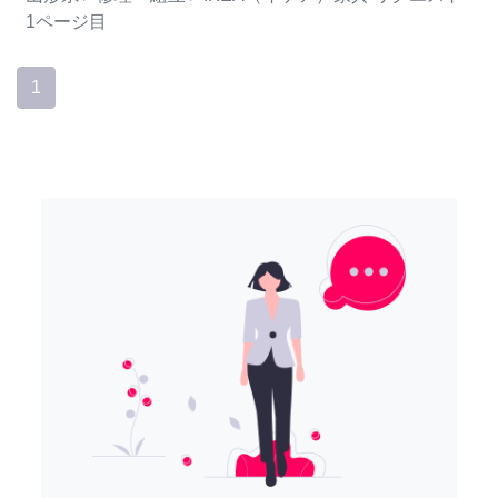
1ページ目
1