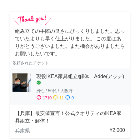
組み立ての手際の良さにびっくりしました。思っ
ていたよりも早く仕上がりました。 この度はあ
りがとうございました。また機会がありましたら
お願いしたいです。
依頼されたチケット
現役IKEA家具組立/解体 Adde(アッデ)
check_circle
男性
/
50代
/
大阪府
sentiment_satisfied
sentiment_neutral
sentiment_dissatisfied
1710
11
0
【兵庫】最安値宣言！公式クオリティのIKEA家
具組立・解体！
¥2,000
兵庫県