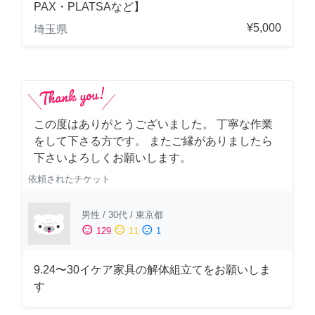
PAX・PLATSAなど】
¥5,000
埼玉県
この度はありがとうございました。 丁寧な作業
をして下さる方です。 またご縁がありましたら
下さいよろしくお願いします。
依頼されたチケット
男性
/
30代
/
東京都
sentiment_satisfied
sentiment_neutral
sentiment_dissatisfied
129
11
1
9.24〜30イケア家具の解体組立てをお願いしま
す