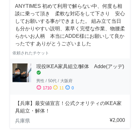
ANYTIMES 初めて利用で解らない中、何度も相
談に乗って頂き 柔軟な対応をして下さり 安心
してお願いする事ができました。 組み立て当日
も分かりやすい説明、素早く完璧な作業、物腰柔
らかいお人柄 本当にADDE様にお願いして良か
ったです ありがとうございました
依頼されたチケット
現役IKEA家具組立/解体 Adde(アッデ)
check_circle
男性
/
50代
/
大阪府
sentiment_satisfied
sentiment_neutral
sentiment_dissatisfied
1710
11
0
【兵庫】最安値宣言！公式クオリティのIKEA家
具組立・解体！
¥2,000
兵庫県