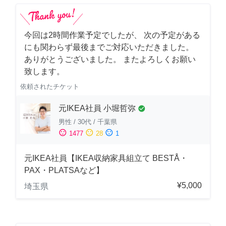
今回は2時間作業予定でしたが、 次の予定がある
にも関わらず最後までご対応いただきました。
ありがとうございました。 またよろしくお願い
致します。
依頼されたチケット
元IKEA社員 小堀哲弥
check_circle
男性
/
30代
/
千葉県
sentiment_satisfied
sentiment_neutral
sentiment_dissatisfied
1477
28
1
元IKEA社員【IKEA収納家具組立て BESTÅ・
PAX・PLATSAなど】
¥5,000
埼玉県