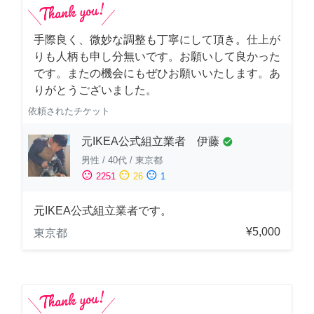
手際良く、微妙な調整も丁寧にして頂き。仕上が
りも人柄も申し分無いです。お願いして良かった
です。またの機会にもぜひお願いいたします。あ
りがとうございました。
依頼されたチケット
元IKEA公式組立業者 伊藤
check_circle
男性
/
40代
/
東京都
sentiment_satisfied
sentiment_neutral
sentiment_dissatisfied
2251
26
1
元IKEA公式組立業者です。
¥5,000
東京都