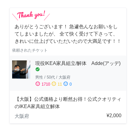
ありがとうございます！ 急遽色んなお願いをし
てしまいましたが、 全て快く受けて下さって、
きれいに仕上げていただいたので大満足です！！
依頼されたチケット
現役IKEA家具組立/解体 Adde(アッデ)
check_circle
男性
/
50代
/
大阪府
sentiment_satisfied
sentiment_neutral
sentiment_dissatisfied
1710
11
0
【大阪】公式価格より断然お得！公式クオリティ
のIKEA家具組立解体
¥2,000
大阪府