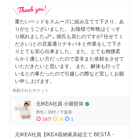
重たいベッドをスムーズに組み立てて下さり、あ
りがとうございました。 お陰様で昨晩はぐっす
り眠れました🌙*.｡ 彼氏も居たのですが｢任せてく
ださい｣との言葉通りテキパキと作業をして下さ
りとても安心出来ました。 また、とても物腰柔
らかく優しい方だったので是非また依頼をさせて
いただきたいと思います。 また、解体も行って
いるとの事だったので引越しの際など宜しくお願
い申し上げます。
依頼されたチケット
元IKEA社員 小堀哲弥
check_circle
男性
/
30代
/
千葉県
sentiment_satisfied
sentiment_neutral
sentiment_dissatisfied
1477
28
1
元IKEA社員【IKEA収納家具組立て BESTÅ・