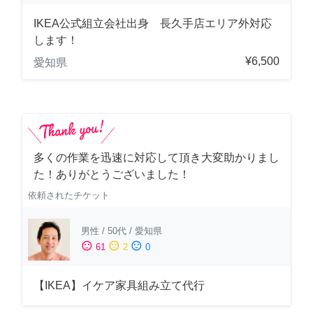
IKEA公式組立会社出身 長久手店エリア外対応
します！
¥6,500
愛知県
多くの作業を迅速に対応して頂き大変助かりまし
た！ありがとうございました！
依頼されたチケット
男性
/
50代
/
愛知県
sentiment_satisfied
sentiment_neutral
sentiment_dissatisfied
61
2
0
【IKEA】イケア家具組み立て代行