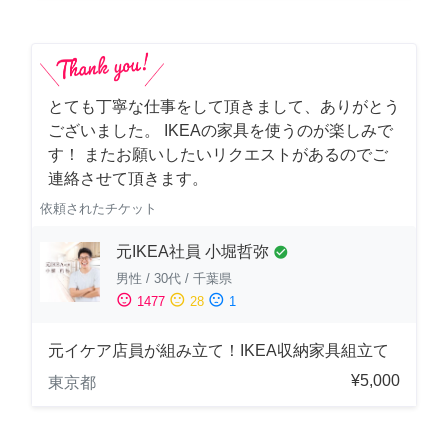
とても丁寧な仕事をして頂きまして、ありがとう
ございました。 IKEAの家具を使うのが楽しみで
す！ またお願いしたいリクエストがあるのでご
連絡させて頂きます。
依頼されたチケット
元IKEA社員 小堀哲弥
check_circle
男性
/
30代
/
千葉県
sentiment_satisfied
sentiment_neutral
sentiment_dissatisfied
1477
28
1
元イケア店員が組み立て！IKEA収納家具組立て
¥5,000
東京都