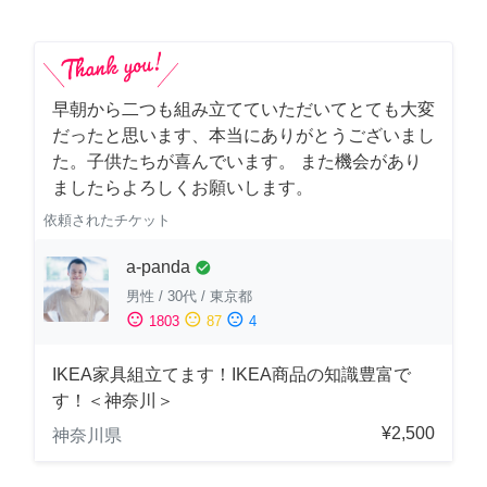
早朝から二つも組み立てていただいてとても大変
だったと思います、本当にありがとうございまし
た。子供たちが喜んでいます。 また機会があり
ましたらよろしくお願いします。
依頼されたチケット
a-panda
check_circle
男性
/
30代
/
東京都
sentiment_satisfied
sentiment_neutral
sentiment_dissatisfied
1803
87
4
IKEA家具組立てます！IKEA商品の知識豊富で
す！＜神奈川＞
¥2,500
神奈川県