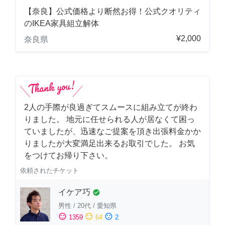
【奈良】公式価格より断然お得！公式クオリティ
のIKEA家具組立解体
¥2,000
奈良県
2人の手際が良過ぎてスムースに組み立てが終わ
りました。 地元に任せられる人が居なくて困っ
ていましたが、迅速なご提案を頂き出張料金かか
りましたが大変満足出来るお取引でした。 お気
をつけてお帰り下さい。
依頼されたチケット
イケア巧
check_circle
男性
/
20代
/
愛知県
sentiment_satisfied
sentiment_neutral
sentiment_dissatisfied
1359
64
2