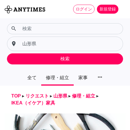
ログイン
新規登録
search
place
検索
more_horiz
全て
修理・組立
家事
TOP
▸
リクエスト
▸
山形県
▸
修理・組立
▸
IKEA（イケア）家具