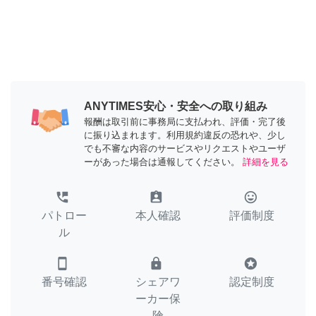
ANYTIMES安心・安全への取り組み
報酬は取引前に事務局に支払われ、評価・完了後
に振り込まれます。利用規約違反の恐れや、少し
でも不審な内容のサービスやリクエストやユーザ
ーがあった場合は通報してください。
詳細を見る
perm_phone_msg
assignment_ind
tag_faces
パトロー
本人確認
評価制度
ル
smartphone
lock
stars
番号確認
シェアワ
認定制度
ーカー保
険