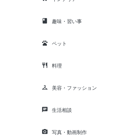
class
趣味・習い事
pets
ペット
restaurant
料理
checkroom
美容・ファッション
chat
生活相談
camera_alt
写真・動画制作