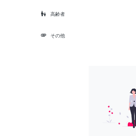
escalator_warning
高齢者
attachment
その他