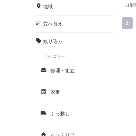
山形
place
地域
sort
1
並べ替え
local_offer
絞り込み
カテゴリー
weekend
修理・組立
local_laundry_service
家事
local_shipping
引っ越し
home
インテリア