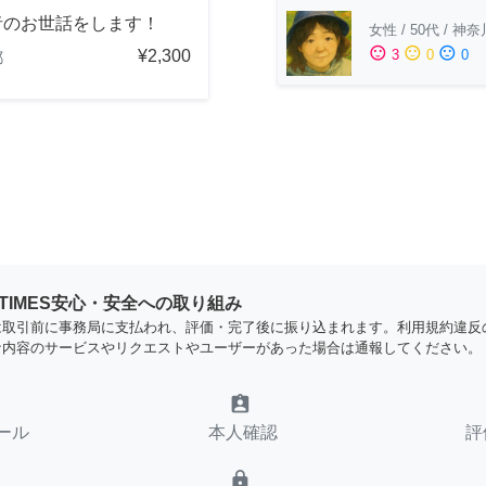
者のお世話をします！
女性
/
50代
/
神奈
sentiment_satisfied
sentiment_neutral
sentiment_dissatisfied
¥2,300
3
0
0
都
YTIMES安心・安全への取り組み
は取引前に事務局に支払われ、評価・完了後に振り込まれます。利用規約違反
な内容のサービスやリクエストやユーザーがあった場合は通報してください。
assignment_ind
ール
本人確認
評
lock