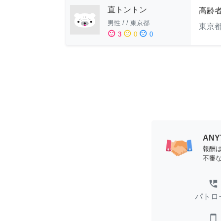
直トントン
高齢
男性
/
/
東京都
東京
sentiment_satisfied
sentiment_neutral
sentiment_dissatisfied
3
0
0
AN
報酬
不審
perm_phone_msg
パトロ
smartphone