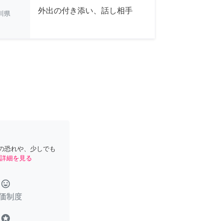
外出の付き添い、話し相手
川県
の恐れや、少しでも
詳細を見る
tag_faces
価制度
stars